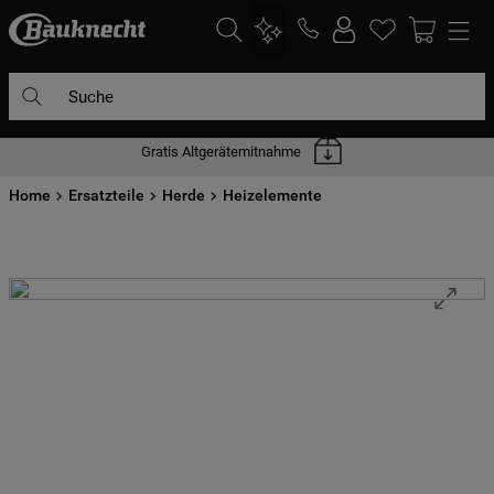
Suche
Gratis Altgerätemitnahme
DIE HÄUFIGSTEN SUCHANFRAGEN
Home
1
Ersatzteile
.
waschmaschine
Herde
Heizelemente
2
.
geschirrspülern
3
.
kühlgefrierkombination
4
.
bko
5
.
trockner
6
.
kühlschrank
7
.
gefrierschrank
8
.
mikrowelle