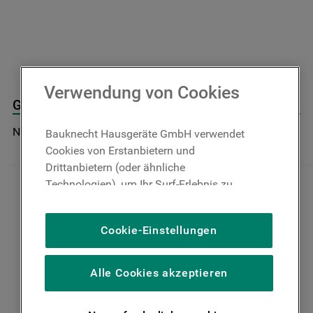
9
.
toplader
10
.
gefriertruhe
Verwendung von Cookies
Glasscheibe ,innen, Kpl J00397634
Nicht im Bauknecht Online Shop verfügbar
Bauknecht Hausgeräte GmbH verwendet
Cookies von Erstanbietern und
Drittanbietern (oder ähnliche
Technologien), um Ihr Surf-Erlebnis zu
verbessern (unbedingt erforderliche
Cookies), um unser Publikum zu messen
Cookie-Einstellungen
(Leistungs-Cookies), um die redaktionellen
Inhalte der Website basierend auf Ihrer
Nutzung der Website zu personalisieren,
Alle Cookies akzeptieren
die Funktionalität der Website zu
verbessern und Ihnen spezifische