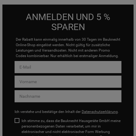
ANMELDEN UND 5 %
SPAREN
Der Rabatt kann einmalig innerhalb von 30 Tagen im Bauknecht
Online-Shop eingelöst werden. Nicht gültig für zusätzliche
Leistungen und Versandkosten. Nicht mit anderen Promo
Codes kombinierbar. Nur erhältlich bei erstmaliger Anmeldung.
Ich verstehe und bestätige den Inhalt der
Datenschutzerklärung
.
Ich stimme zu, dass die Bauknecht Hausgeräte GmbH meine
personenbezogenen Daten verarbeitet, um mir in
elektronischer und nicht elektronischer Form Werbung