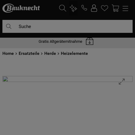
Suche
Gratis Altgerätemitnahme
DIE HÄUFIGSTEN SUCHANFRAGEN
Home
1
Ersatzteile
.
waschmaschine
Herde
Heizelemente
2
.
geschirrspülern
3
.
kühlgefrierkombination
4
.
bko
5
.
trockner
6
.
kühlschrank
7
.
gefrierschrank
8
.
mikrowelle