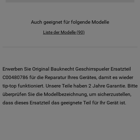
der Weitergabe Ihrer Daten an unsere
Drittanbieter für solche Zwecke zu. Wenn
Sie Ihre Präferenzen festlegen möchten,
Auch geeignet für folgende Modelle
klicken Sie auf die Schaltfläche "Cookie
Liste der Modelle
(
90
)
Einstellungen". Um unsere Cookie-Richtlinie
einzusehen klicken sie auf "Mehr
Informationen" . Wenn Sie auf "Nur
erforderliche Cookies" klicken, werden
lediglich unbedingt erforderliche Cookis
Erwerben Sie Original Bauknecht Geschirrspueler Ersatzteil
gesetzt. Mehr Informationen
C00480786 für die Reparatur Ihres Gerätes, damit es wieder
https://www.bauknecht.de/seiten/nutzung-
tip-top funktioniert. Unsere Teile haben 2 Jahre Garantie. Bitte
von-cookies
überprüfen Sie die Modellbezeichnung, um sicherzustellen,
dass dieses Ersatzteil das geeignete Teil für Ihr Gerät ist.