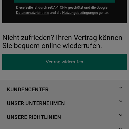
Diese Seite ist durch reCAPTCHA geschützt und die Google
Datenschutzrichtlinie
und die
Nutzungsbedingungen
gelten.
Nicht zufrieden? Ihren Vertrag können
Sie bequem online wiederrufen.
Vertrag widerrufen
KUNDENCENTER
Produktregistrierung
UNSER UNTERNEHMEN
Händlersuche
Über Bauknecht
Häufige Fragen
UNSERE RICHTLINIEN
Für Händler
Kundendienst
Datenschutzerklärung
Karriere