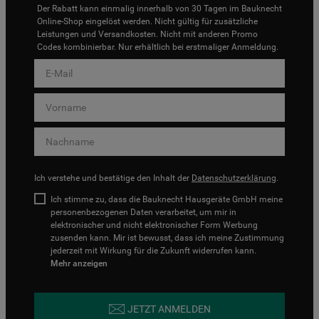
Der Rabatt kann einmalig innerhalb von 30 Tagen im Bauknecht
Online-Shop eingelöst werden. Nicht gültig für zusätzliche
Leistungen und Versandkosten. Nicht mit anderen Promo
Codes kombinierbar. Nur erhältlich bei erstmaliger Anmeldung.
Ich verstehe und bestätige den Inhalt der
Datenschutzerklärung
.
Ich stimme zu, dass die Bauknecht Hausgeräte GmbH meine
personenbezogenen Daten verarbeitet, um mir in
elektronischer und nicht elektronischer Form Werbung
zusenden kann. Mir ist bewusst, dass ich meine Zustimmung
jederzeit mit Wirkung für die Zukunft widerrufen kann.
Mehr anzeigen
JETZT ANMELDEN