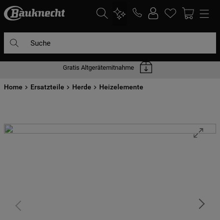
Suche
Gratis Altgerätemitnahme
DIE HÄUFIGSTEN SUCHANFRAGEN
Home
1
Ersatzteile
.
waschmaschine
Herde
Heizelemente
2
.
geschirrspülern
3
.
kühlgefrierkombination
4
.
bko
5
.
trockner
6
.
kühlschrank
7
.
gefrierschrank
8
.
mikrowelle