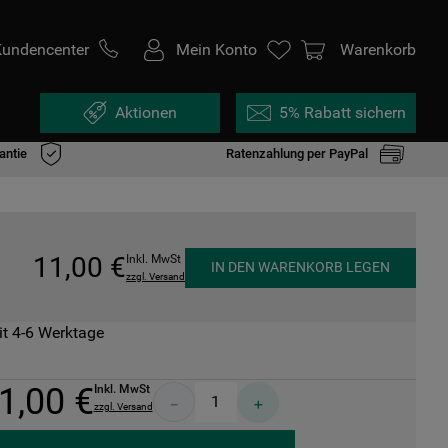
Kundencenter
Mein Konto
Warenkorb
Aktionen
5% Rabatt sichern
antie
Ratenzahlung per PayPal
11
,
00
€
Inkl. MwSt
IN DEN WARENKORB LEGEN
zzgl. Versand
it 4-6 Werktage
1
,
00
€
Inkl. MwSt
－
＋
zzgl. Versand