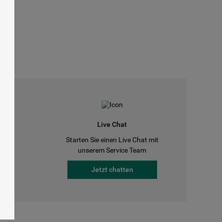
Live Chat
Starten Sie einen Live Chat mit
a
unserem Service Team
Jetzt chatten