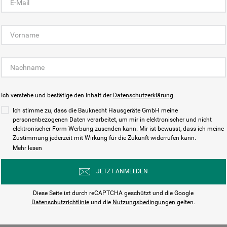
KUNDENCENTER
Ich verstehe und bestätige den Inhalt der
Datenschutzerklärung
.
Ich stimme zu, dass die Bauknecht Hausgeräte GmbH meine
personenbezogenen Daten verarbeitet, um mir in elektronischer und nicht
elektronischer Form Werbung zusenden kann. Mir ist bewusst, dass ich meine
Bedienungsanleitungen
Kontakt
Zustimmung jederzeit mit Wirkung für die Zukunft widerrufen kann.
ungen finden und herunterladen
Wir sind Mo - Sa für Sie d
Mehr lesen
Herunterladen
Jetzt anrufen
JETZT ANMELDEN
Diese Seite ist durch reCAPTCHA geschützt und die Google
Datenschutzrichtlinie
und die
Nutzungsbedingungen
gelten.