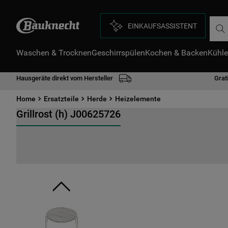
Such
EINKAUFSASSISTENT
Waschen & Trocknen
Geschirrspülen
Kochen & Backen
Kühle
D
1
.
Hausgeräte direkt vom Hersteller
Grat
2
.
Home
Ersatzteile
Herde
Heizelemente
3
.
Grillrost (h) J00625726
4
.
5
.
6
.
7
.
8
.
9
.
1