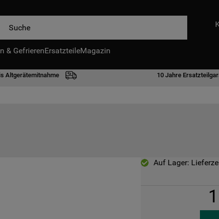
e
n & Gefrieren
IE HÄUFIGSTEN SUCHANFRAGEN
Ersatzteile
Magazin
waschmaschine
is Altgerätemitnahme
10 Jahre Ersatzteilgar
geschirrspülern
kühlgefrierkombination
bko
trockner
kühlschrank
Auf Lager: Lieferze
gefrierschrank
mikrowelle
1
toplader
0
.
gefriertruhe