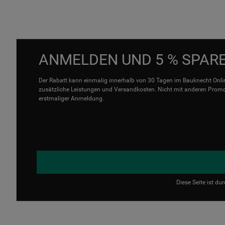
ANMELDEN UND 5 % SPAR
Der Rabatt kann einmalig innerhalb von 30 Tagen im Bauknecht Onlin
zusätzliche Leistungen und Versandkosten. Nicht mit anderen Promo 
erstmaliger Anmeldung.
Diese Seite ist d