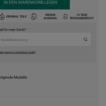
IN DEN WARENKORB LEGEN
GROSSE A
14 TAGE
ORIGINAL TEILE
USWAHL
RÜCKGABERECHT
Teil für mein Gerät?
del name or industrial code?
folgende Modelle