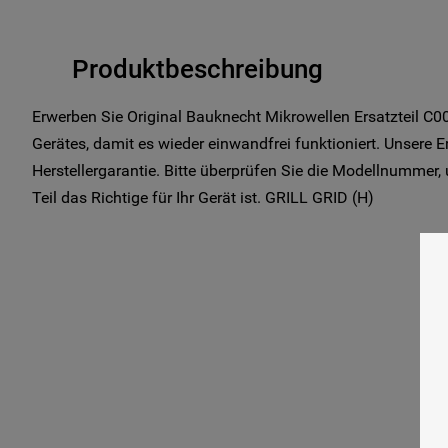
Produktbeschreibung
Erwerben Sie Original Bauknecht Mikrowellen Ersatzteil C0
Gerätes, damit es wieder einwandfrei funktioniert. Unsere E
Herstellergarantie. Bitte überprüfen Sie die Modellnummer,
Teil das Richtige für Ihr Gerät ist. GRILL GRID (H)