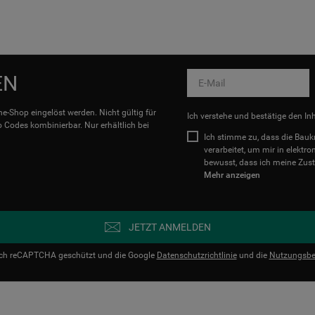
EN
e-Shop eingelöst werden. Nicht gültig für
Ich verstehe und bestätige den In
Codes kombinierbar. Nur erhältlich bei
Ich stimme zu, dass die Ba
verarbeitet, um mir in elektr
bewusst, dass ich meine Zust
Mehr anzeigen
JETZT ANMELDEN
urch reCAPTCHA geschützt und die Google
Datenschutzrichtlinie
und die
Nutzungsbe