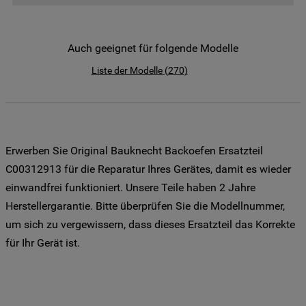
der Weitergabe Ihrer Daten an unsere
Drittanbieter für solche Zwecke zu. Wenn
Sie Ihre Präferenzen festlegen möchten,
Auch geeignet für folgende Modelle
klicken Sie auf die Schaltfläche "Cookie
Liste der Modelle
(
270
)
Einstellungen". Um unsere Cookie-Richtlinie
einzusehen klicken sie auf "Mehr
Informationen" . Wenn Sie auf "Nur
erforderliche Cookies" klicken, werden
lediglich unbedingt erforderliche Cookis
Erwerben Sie Original Bauknecht Backoefen Ersatzteil
gesetzt. Mehr Informationen
C00312913 für die Reparatur Ihres Gerätes, damit es wieder
https://www.bauknecht.de/seiten/nutzung-
einwandfrei funktioniert. Unsere Teile haben 2 Jahre
von-cookies
Herstellergarantie. Bitte überprüfen Sie die Modellnummer,
um sich zu vergewissern, dass dieses Ersatzteil das Korrekte
für Ihr Gerät ist.