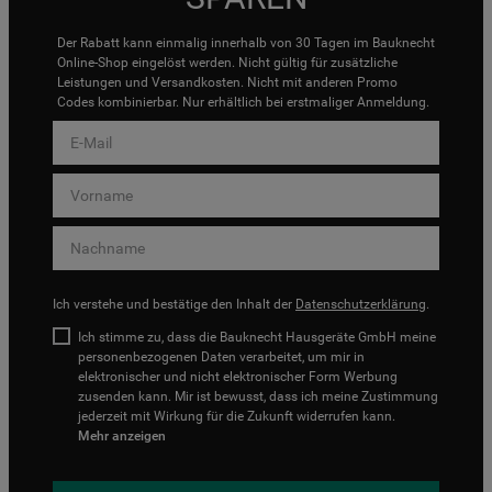
Der Rabatt kann einmalig innerhalb von 30 Tagen im Bauknecht
Online-Shop eingelöst werden. Nicht gültig für zusätzliche
Leistungen und Versandkosten. Nicht mit anderen Promo
Codes kombinierbar. Nur erhältlich bei erstmaliger Anmeldung.
Ich verstehe und bestätige den Inhalt der
Datenschutzerklärung
.
Ich stimme zu, dass die Bauknecht Hausgeräte GmbH meine
personenbezogenen Daten verarbeitet, um mir in
elektronischer und nicht elektronischer Form Werbung
zusenden kann. Mir ist bewusst, dass ich meine Zustimmung
jederzeit mit Wirkung für die Zukunft widerrufen kann.
Mehr anzeigen