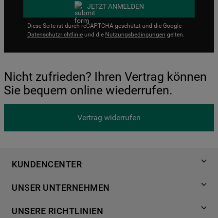
JETZT ANMELDEN
Diese Seite ist durch reCAPTCHA geschützt und die Google
Datenschutzrichtlinie
und die
Nutzungsbedingungen
gelten.
Nicht zufrieden? Ihren Vertrag können
Sie bequem online wiederrufen.
Vertrag widerrufen
KUNDENCENTER
Produktregistrierung
UNSER UNTERNEHMEN
Händlersuche
Über Bauknecht
Häufige Fragen
UNSERE RICHTLINIEN
Für Händler