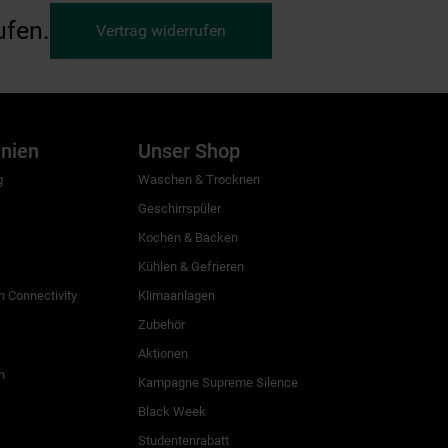
ufen.
Vertrag widerrufen
inien
Unser Shop
g
Waschen & Trocknen
Geschirrspüler
Kochen & Backen
Kühlen & Gefrieren
 Connectivity
Klimaanlagen
Zubehör
Aktionen
n
Kampagne Supreme Silence
Black Week
Studentenrabatt