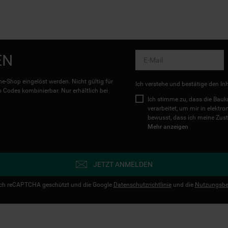
EN
e-Shop eingelöst werden. Nicht gültig für
Ich verstehe und bestätige den In
Codes kombinierbar. Nur erhältlich bei
Ich stimme zu, dass die Ba
verarbeitet, um mir in elektr
bewusst, dass ich meine Zust
Mehr anzeigen
JETZT ANMELDEN
urch reCAPTCHA geschützt und die Google
Datenschutzrichtlinie
und die
Nutzungsbe