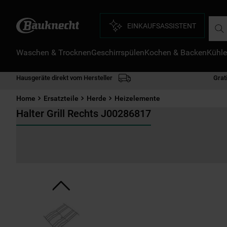
Such
EINKAUFSASSISTENT
Waschen & Trocknen
Geschirrspülen
Kochen & Backen
Kühle
D
1
.
Hausgeräte direkt vom Hersteller
Grat
2
.
Home
Ersatzteile
Herde
Heizelemente
3
.
Halter Grill Rechts J00286817
4
.
5
.
6
.
7
.
8
.
9
.
1