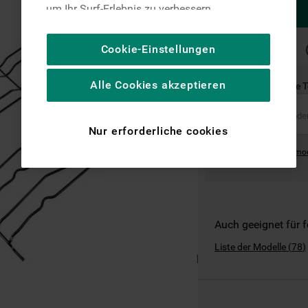
um Ihr Surf-Erlebnis zu verbessern
(unbedingt erforderliche Cookies), um unser
Publikum zu messen (Leistungs-Cookies),
SCHNELLE
Cookie-Einstellungen
LIEFERUNG
um die redaktionellen Inhalte der Website
basierend auf Ihrer Nutzung der Website zu
Alle Cookies akzeptieren
Ist dies das richtige 
personalisieren, die Funktionalität der
Website zu verbessern und Ihnen
spezifische Funktionen anzubieten
Nur erforderliche cookies
(Funktionelle-Cookies) und für
Where can I find the mo
personalisierte und nicht personalisierte
Werbung basierend auf Ihren
Gewohnheiten, Interaktionen mit unseren
Websites, Werbeanzeigen und Interessen
(einschließlich über Drittanbieter und auf
Auch geeignet für 
anderen Websites oder sozialen
Liste der Modelle
(
78
)
Plattformen, beispielsweise Google LLC –
weitere Informationen zu den
Datenschutzbestimmungen von Google
finden Sie hier: