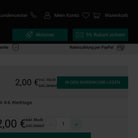
Kundencenter
Mein Konto
Warenkorb
Aktionen
5% Rabatt sichern
antie
Ratenzahlung per PayPal
2
,
00
€
Inkl. MwSt
IN DEN WARENKORB LEGEN
zzgl. Versand
it 4-6 Werktage
2
,
00
€
Inkl. MwSt
－
＋
zzgl. Versand