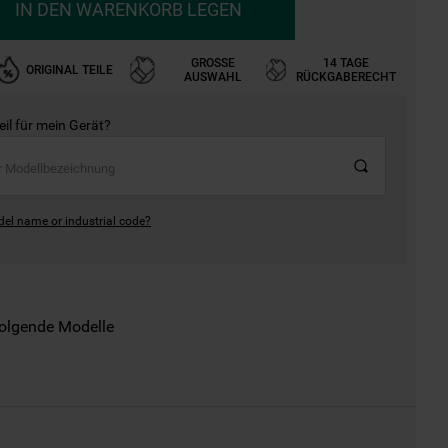
IN DEN WARENKORB LEGEN
GROSSE A
14 TAGE
ORIGINAL TEILE
USWAHL
RÜCKGABERECHT
Teil für mein Gerät?
del name or industrial code?
folgende Modelle