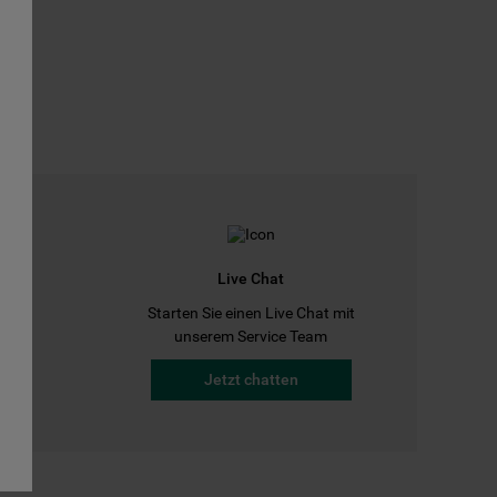
Live Chat
Starten Sie einen Live Chat mit
a
unserem Service Team
Jetzt chatten