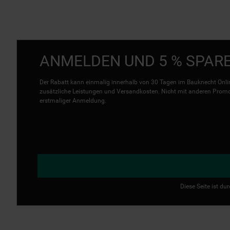
ANMELDEN UND 5 % SPAR
Der Rabatt kann einmalig innerhalb von 30 Tagen im Bauknecht Onlin
zusätzliche Leistungen und Versandkosten. Nicht mit anderen Promo 
erstmaliger Anmeldung.
Diese Seite ist d