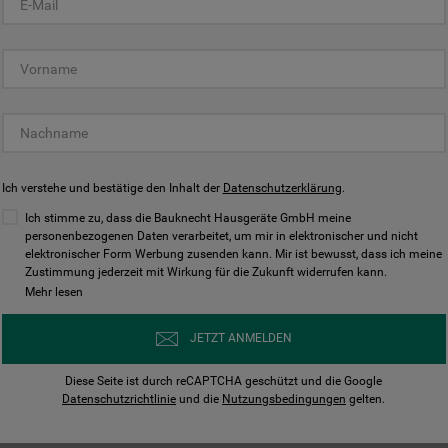
KUNDENCENTER
Ich verstehe und bestätige den Inhalt der
Datenschutzerklärung
.
Ich stimme zu, dass die Bauknecht Hausgeräte GmbH meine
personenbezogenen Daten verarbeitet, um mir in elektronischer und nicht
elektronischer Form Werbung zusenden kann. Mir ist bewusst, dass ich meine
Bedienungsanleitungen
Kontakt
Zustimmung jederzeit mit Wirkung für die Zukunft widerrufen kann.
ungen finden und herunterladen
Wir sind Mo - Sa für Sie d
Mehr lesen
Herunterladen
Jetzt anrufen
JETZT ANMELDEN
Diese Seite ist durch reCAPTCHA geschützt und die Google
Datenschutzrichtlinie
und die
Nutzungsbedingungen
gelten.