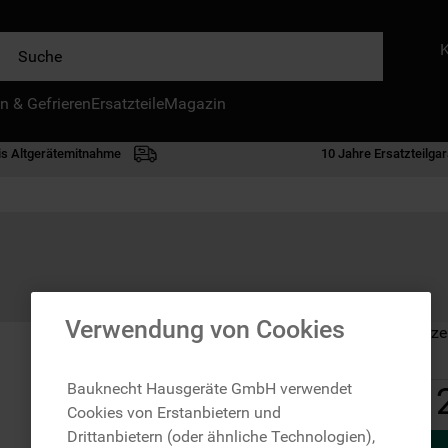
e
n & Gefrieren
IE HÄUFIGSTEN SUCHANFRAGEN
Ersatzteile
Magazin
waschmaschine
is Altgerätemitnahme
10 Jahre Ersatzteilgar
geschirrspülern
kühlgefrierkombination
bko
trockner
kühlschrank
Verwendung von Cookies
Auf Lager: Lieferze
gefrierschrank
mikrowelle
Bauknecht Hausgeräte GmbH verwendet
Cookies von Erstanbietern und
toplader
Drittanbietern (oder ähnliche Technologien),
0
.
kühl-gefrierkombination freistehend