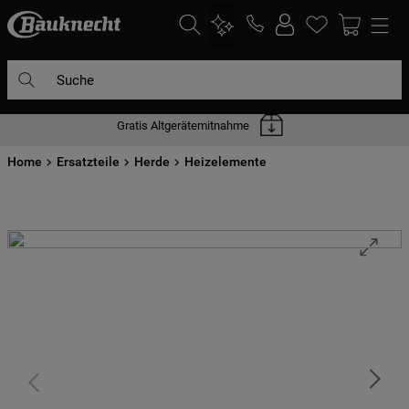
Suche
Gratis Altgerätemitnahme
DIE HÄUFIGSTEN SUCHANFRAGEN
Home
1
Ersatzteile
.
waschmaschine
Herde
Heizelemente
2
.
geschirrspülern
3
.
kühlgefrierkombination
4
.
bko
5
.
trockner
6
.
kühlschrank
7
.
gefrierschrank
8
.
mikrowelle