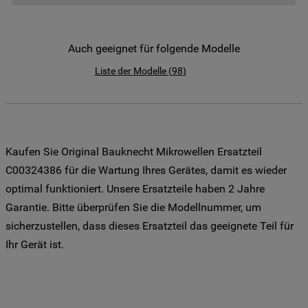
der Weitergabe Ihrer Daten an unsere
Drittanbieter für solche Zwecke zu. Wenn
Sie Ihre Präferenzen festlegen möchten,
Auch geeignet für folgende Modelle
klicken Sie auf die Schaltfläche "Cookie
Liste der Modelle
(
98
)
Einstellungen". Um unsere Cookie-Richtlinie
einzusehen klicken sie auf "Mehr
Informationen" . Wenn Sie auf "Nur
erforderliche Cookies" klicken, werden
lediglich unbedingt erforderliche Cookis
Kaufen Sie Original Bauknecht Mikrowellen Ersatzteil
gesetzt. Mehr Informationen
C00324386 für die Wartung Ihres Gerätes, damit es wieder
https://www.bauknecht.de/seiten/nutzung-
optimal funktioniert. Unsere Ersatzteile haben 2 Jahre
von-cookies
Garantie. Bitte überprüfen Sie die Modellnummer, um
sicherzustellen, dass dieses Ersatzteil das geeignete Teil für
Ihr Gerät ist.