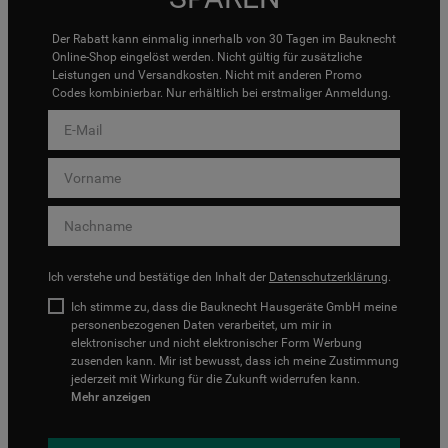
Der Rabatt kann einmalig innerhalb von 30 Tagen im Bauknecht
Online-Shop eingelöst werden. Nicht gültig für zusätzliche
Leistungen und Versandkosten. Nicht mit anderen Promo
Codes kombinierbar. Nur erhältlich bei erstmaliger Anmeldung.
Ich verstehe und bestätige den Inhalt der
Datenschutzerklärung
.
Ich stimme zu, dass die Bauknecht Hausgeräte GmbH meine
personenbezogenen Daten verarbeitet, um mir in
elektronischer und nicht elektronischer Form Werbung
zusenden kann. Mir ist bewusst, dass ich meine Zustimmung
jederzeit mit Wirkung für die Zukunft widerrufen kann.
Mehr anzeigen