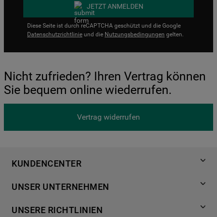
JETZT ANMELDEN
Diese Seite ist durch reCAPTCHA geschützt und die Google
Datenschutzrichtlinie
und die
Nutzungsbedingungen
gelten.
Nicht zufrieden? Ihren Vertrag können
Sie bequem online wiederrufen.
Vertrag widerrufen
KUNDENCENTER
Produktregistrierung
UNSER UNTERNEHMEN
Händlersuche
Über Bauknecht
Häufige Fragen
UNSERE RICHTLINIEN
Für Händler