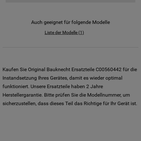
der Weitergabe Ihrer Daten an unsere
Drittanbieter für solche Zwecke zu. Wenn
Sie Ihre Präferenzen festlegen möchten,
Auch geeignet für folgende Modelle
klicken Sie auf die Schaltfläche "Cookie
Liste der Modelle
(
1
)
Einstellungen". Um unsere Cookie-Richtlinie
einzusehen klicken sie auf "Mehr
Informationen" . Wenn Sie auf "Nur
erforderliche Cookies" klicken, werden
lediglich unbedingt erforderliche Cookis
Kaufen Sie Original Bauknecht Ersatzteile C00560442 für die
gesetzt. Mehr Informationen
Instandsetzung Ihres Gerätes, damit es wieder optimal
https://www.bauknecht.de/seiten/nutzung-
funktioniert. Unsere Ersatzteile haben 2 Jahre
von-cookies
Herstellergarantie. Bitte prüfen Sie die Modellnummer, um
sicherzustellen, dass dieses Teil das Richtige für Ihr Gerät ist.