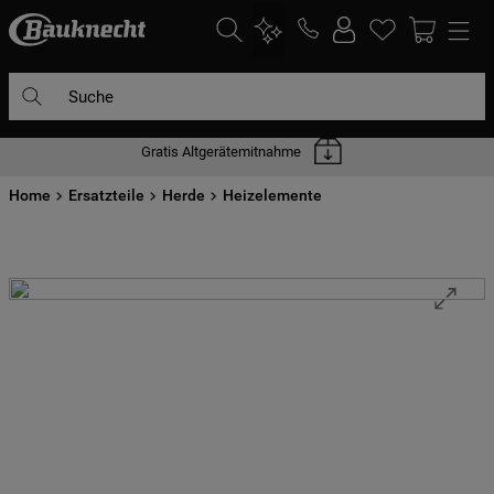
Suche
Gratis Altgerätemitnahme
DIE HÄUFIGSTEN SUCHANFRAGEN
Home
1
Ersatzteile
.
waschmaschine
Herde
Heizelemente
2
.
geschirrspülern
3
.
kühlgefrierkombination
4
.
bko
5
.
trockner
6
.
kühlschrank
7
.
gefrierschrank
8
.
mikrowelle