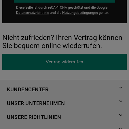
Diese Seite ist durch reCAPTCHA geschützt und die Google
Datenschutzrichtlinie
und die
Nutzungsbedingungen
gelten.
Nicht zufrieden? Ihren Vertrag können
Sie bequem online wiederrufen.
Vertrag widerrufen
KUNDENCENTER
Produktregistrierung
UNSER UNTERNEHMEN
Händlersuche
Über Bauknecht
Häufige Fragen
UNSERE RICHTLINIEN
Für Händler
Kundendienst
Datenschutzerklärung
Karriere