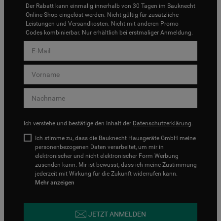
Der Rabatt kann einmalig innerhalb von 30 Tagen im Bauknecht
Online-Shop eingelöst werden. Nicht gültig für zusätzliche
Leistungen und Versandkosten. Nicht mit anderen Promo
Codes kombinierbar. Nur erhältlich bei erstmaliger Anmeldung.
Ich verstehe und bestätige den Inhalt der
Datenschutzerklärung
.
Ich stimme zu, dass die Bauknecht Hausgeräte GmbH meine
personenbezogenen Daten verarbeitet, um mir in
elektronischer und nicht elektronischer Form Werbung
zusenden kann. Mir ist bewusst, dass ich meine Zustimmung
jederzeit mit Wirkung für die Zukunft widerrufen kann.
Mehr anzeigen
JETZT ANMELDEN