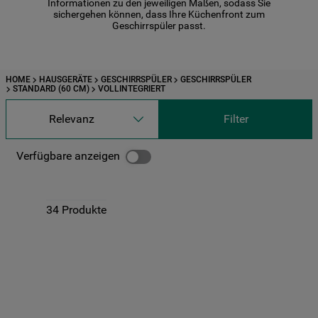
Informationen zu den jeweiligen Maßen, sodass Sie
9
.
toplader
sichergehen können, dass Ihre Küchenfront zum
Geschirrspüler passt.
10
.
gefriertruhe
HOME
HAUSGERÄTE
GESCHIRRSPÜLER
GESCHIRRSPÜLER
STANDARD (60 CM)
VOLLINTEGRIERT
Relevanz
Filter
Verfügbare anzeigen
34
Produkte