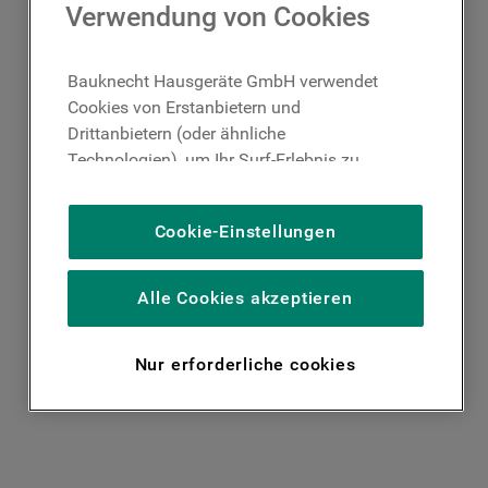
Verwendung von Cookies
Bauknecht Hausgeräte GmbH verwendet
Cookies von Erstanbietern und
Drittanbietern (oder ähnliche
Technologien), um Ihr Surf-Erlebnis zu
verbessern (unbedingt erforderliche
Cookies), um unser Publikum zu messen
Cookie-Einstellungen
(Leistungs-Cookies), um die redaktionellen
Inhalte der Website basierend auf Ihrer
Nutzung der Website zu personalisieren,
Alle Cookies akzeptieren
die Funktionalität der Website zu
verbessern und Ihnen spezifische
Nur erforderliche cookies
Funktionen anzubieten (Funktionelle-
Cookies) und für personalisierte und nicht
personalisierte Werbung basierend auf
Ihren Gewohnheiten, Interaktionen mit
unseren Websites, Werbeanzeigen und