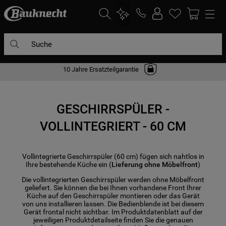
Suche
10 Jahre Ersatzteilgarantie
DIE HÄUFIGSTEN SUCHANFRAGEN
1
.
waschmaschine
GESCHIRRSPÜLER -
2
.
geschirrspülern
VOLLINTEGRIERT - 60 CM
3
.
kühlgefrierkombination
4
.
bko
Vollintegrierte Geschirrspüler (60 cm) fügen sich nahtlos in
5
.
trockner
Ihre bestehende Küche ein (
Lieferung ohne Möbelfront
)
6
.
kühlschrank
Die vollintegrierten Geschirrspüler werden ohne Möbelfront
geliefert. Sie können die bei Ihnen vorhandene Front Ihrer
7
.
gefrierschrank
Küche auf den Geschirrspüler montieren oder das Gerät
von uns installieren lassen. Die Bedienblende ist bei diesem
Gerät frontal nicht sichtbar. Im Produktdatenblatt auf der
8
.
mikrowelle
jeweiligen Produktdetailseite finden Sie die genauen