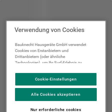
Verwendung von Cookies
Bauknecht Hausgeräte GmbH verwendet
Cookies von Erstanbietern und
Drittanbietern (oder ähnliche
Technologien), um Ihr Surf-Erlebnis zu
verbessern (unbedingt erforderliche
Cookies), um unser Publikum zu messen
Cookie-Einstellungen
(Leistungs-Cookies), um die redaktionellen
Inhalte der Website basierend auf Ihrer
Nutzung der Website zu personalisieren,
Alle Cookies akzeptieren
die Funktionalität der Website zu
verbessern und Ihnen spezifische
Nur erforderliche cookies
Funktionen anzubieten (Funktionelle-