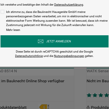
Ich verstehe und bestätige den Inhalt der
Datenschutzerklärung
.
Ich stimme zu, dass die Bauknecht Hausgeräte GmbH meine
personenbezogenen Daten verarbeitet, um mir in elektronischer und nicht
elektronischer Form Werbung zusenden kann. Mir ist bewusst, dass ich meine
Schnelle
Schnel
Zustimmung jederzeit mit Wirkung für die Zukunft widerrufen kann.
Ansicht
Ansich
Mehr lesen
Vergleichen
Vergleic
JETZT ANMELDEN
Diese Seite ist durch reCAPTCHA geschützt und die Google
Datenschutzrichtlinie
und die
Nutzungsbedingungen
gelten.
KNECHT WASCHTROCKNER: 8,0 
BAUKNEC
- WD AO 8514 N
11,0 KG -
O 8514 N
WATK Sense
t im Bauknecht Online Shop verfügbar
Nicht im Bau
oduktdatenblatt
Produktda