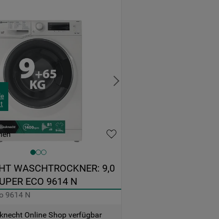
le
t
hen
T WASCHTROCKNER: 9,0 
SUPER ECO 9614 N
o 9614 N
knecht Online Shop verfügbar