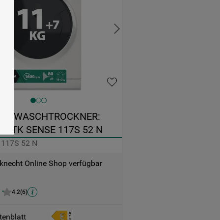
le
t
hen
HT WASCHTROCKNER: 
 WATK SENSE 117S 52 N
 117S 52 N
knecht Online Shop verfügbar
4.2
(
6
)
tenblatt