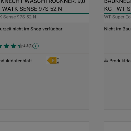
KNECHT WASCHTROCKNER: 9,0 
BAUKNECH
- WATK SENSE 97S 52 N
KG - WT S
 Sense 97S 52 N
WT Super Ec
urzeit nicht im Shop verfügbar
Nicht im Bau
4.3
(
3
)
oduktdatenblatt
Produktda