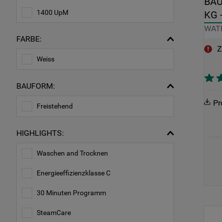
BAU
1400 UpM
KG 
WATK
FARBE:
Z
Weiss
BAUFORM:
Pr
Freistehend
HIGHLIGHTS:
Waschen and Trocknen
Energieeffizienzklasse C
30 Minuten Programm
SteamCare