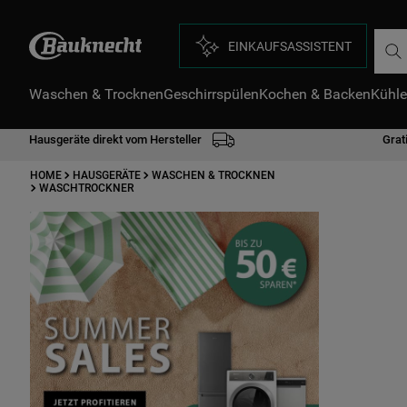
Such
EINKAUFSASSISTENT
Waschen & Trocknen
Geschirrspülen
Kochen & Backen
Kühle
D
1
.
Hausgeräte direkt vom Hersteller
Grat
2
.
HOME
HAUSGERÄTE
WASCHEN & TROCKNEN
3
.
WASCHTROCKNER
4
.
5
.
6
.
7
.
8
.
9
.
1