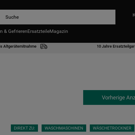
e
n & Gefrieren
IE HÄUFIGSTEN SUCHANFRAGEN
Ersatzteile
Magazin
waschmaschine
is Altgerätemitnahme
10 Jahre Ersatzteilgar
geschirrspülern
kühlgefrierkombination
bko
trockner
kühlschrank
Vorherige An
gefrierschrank
mikrowelle
toplader
DIREKT ZU:
WASCHMASCHINEN
WÄSCHETROCKNER
0
.
gefriertruhe