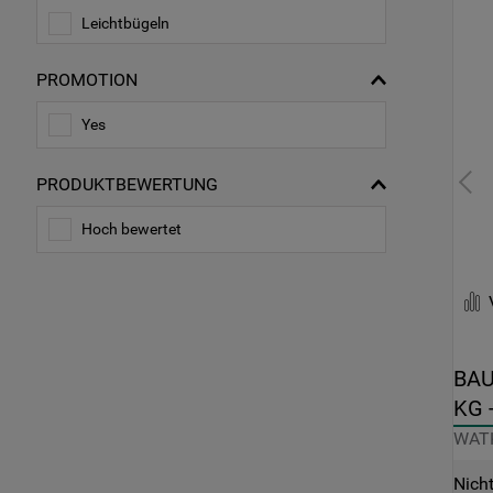
Leichtbügeln
Wolleprogramm
PROMOTION
11 kg Fassungsvermögen (Waschen)
Yes
1400 UpM
PRODUKTBEWERTUNG
1600 UpM
Hoch bewertet
8 kg Fassungsvermögen (Waschen)
BAU
KG 
WATK
Nich