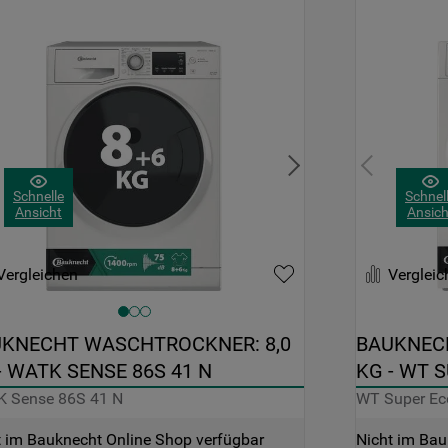
Schnelle
Schnel
Ansicht
Ansich
Vergleichen
Vergleic
KNECHT WASCHTROCKNER: 8,0 
BAUKNECH
- WATK SENSE 86S 41 N
KG - WT 
 Sense 86S 41 N
WT Super Ec
t im Bauknecht Online Shop verfügbar
Nicht im Bau