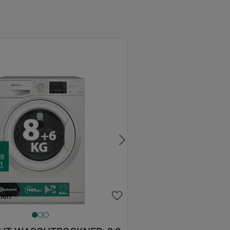
le
t
hen