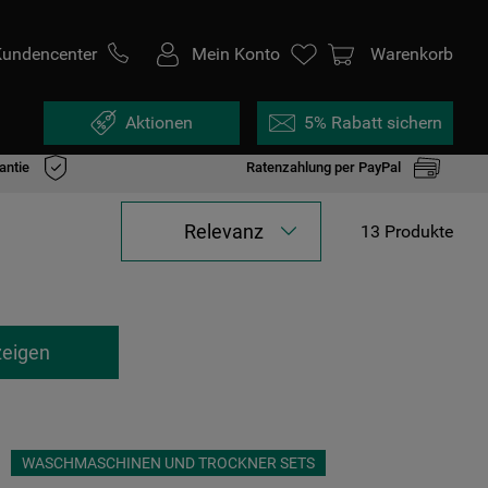
Kundencenter
Mein Konto
Warenkorb
Aktionen
5% Rabatt sichern
antie
Ratenzahlung per PayPal
Relevanz
13
Produkte
zeigen
WASCHMASCHINEN UND TROCKNER SETS