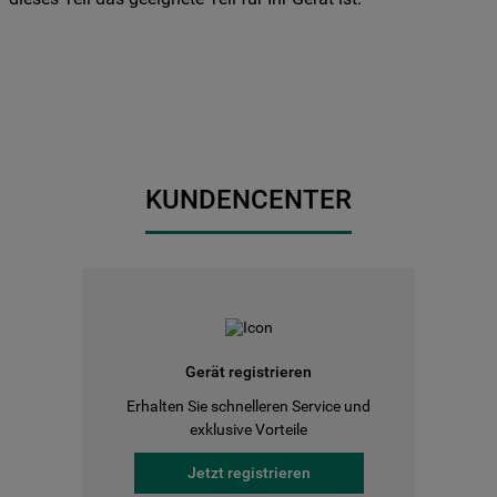
Sie Ihre Präferenzen festlegen möchten,
klicken Sie auf die Schaltfläche "Cookie
Einstellungen". Um unsere Cookie-Richtlinie
einzusehen klicken sie auf "Mehr
Informationen" . Wenn Sie auf "Nur
erforderliche Cookies" klicken, werden
lediglich unbedingt erforderliche Cookis
KUNDENCENTER
gesetzt. Mehr Informationen
https://www.bauknecht.de/seiten/nutzung-
von-cookies
Gerät registrieren
Erhalten Sie schnelleren Service und
exklusive Vorteile
Jetzt registrieren