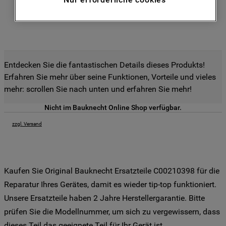
Funktionen anzubieten (Funktionelle-
Cookies) und für personalisierte und nicht
personalisierte Werbung basierend auf
Ihren Gewohnheiten, Interaktionen mit
unseren Websites, Werbeanzeigen und
Interessen (einschließlich über Drittanbieter
Entdecken Sie die fantastischen Details dieses Produkts!
und auf anderen Websites oder sozialen
Erfahren Sie mehr über seine Funktionen, Vorteile und vieles
Plattformen, beispielsweise Google LLC –
mehr: scrollen Sie nach unten und erfahren Sie mehr!
weitere Informationen zu den
Nicht im Bauknecht Online Shop verfügbar.
Datenschutzbestimmungen von Google
finden Sie hier:
zzgl. Versand
https://business.safety.google/privacy/
(Profiling- und Marketing-Cookies).
Kaufen Sie Original Bauknecht Ersatzteile C00210398 für die
Indem Sie auf die Schaltfläche "Alle
Cookies akzeptieren" klicken, stimmen Sie
Reparatur Ihres Gerätes, damit es wieder tip-top funktioniert.
der Verwendung all unserer Cookies und
Unsere Ersatzteile haben 2 Jahre Herstellergarantie. Bitte
der Weitergabe Ihrer Daten an unsere
prüfen Sie die Modellnummer, um sich zu vergewissern, dass
Drittanbieter für solche Zwecke zu. Wenn
dieses Teil das geeignete Teil für Ihr Gerät ist.