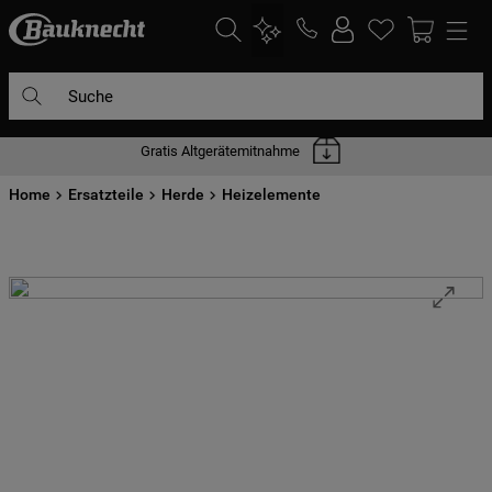
Suche
Gratis Altgerätemitnahme
DIE HÄUFIGSTEN SUCHANFRAGEN
Home
1
Ersatzteile
.
waschmaschine
Herde
Heizelemente
2
.
geschirrspülern
3
.
kühlgefrierkombination
4
.
bko
5
.
trockner
6
.
kühlschrank
7
.
gefrierschrank
8
.
mikrowelle