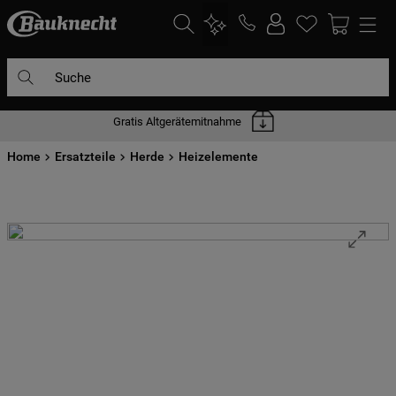
Suche
Gratis Altgerätemitnahme
DIE HÄUFIGSTEN SUCHANFRAGEN
Home
1
Ersatzteile
.
waschmaschine
Herde
Heizelemente
2
.
geschirrspülern
3
.
kühlgefrierkombination
4
.
bko
5
.
trockner
6
.
kühlschrank
7
.
gefrierschrank
8
.
mikrowelle