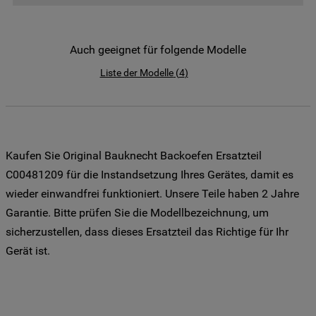
der Weitergabe Ihrer Daten an unsere
Drittanbieter für solche Zwecke zu. Wenn
Sie Ihre Präferenzen festlegen möchten,
Auch geeignet für folgende Modelle
klicken Sie auf die Schaltfläche "Cookie
Liste der Modelle
(
4
)
Einstellungen". Um unsere Cookie-Richtlinie
einzusehen klicken sie auf "Mehr
Informationen" . Wenn Sie auf "Nur
erforderliche Cookies" klicken, werden
lediglich unbedingt erforderliche Cookis
Kaufen Sie Original Bauknecht Backoefen Ersatzteil
gesetzt. Mehr Informationen
C00481209 für die Instandsetzung Ihres Gerätes, damit es
https://www.bauknecht.de/seiten/nutzung-
wieder einwandfrei funktioniert. Unsere Teile haben 2 Jahre
von-cookies
Garantie. Bitte prüfen Sie die Modellbezeichnung, um
sicherzustellen, dass dieses Ersatzteil das Richtige für Ihr
Gerät ist.