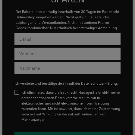
Der Rabatt kann einmalig innerhalb von 30 Tagen im Bauknecht
Online-Shop eingelöst werden. Nicht gültig für zusätzliche
Leistungen und Versandkosten. Nicht mit anderen Promo
Codes kombinierbar. Nur erhältlich bei erstmaliger Anmeldung.
Ich verstehe und bestätige den Inhalt der
Datenschutzerklärung
.
Ich stimme zu, dass die Bauknecht Hausgeräte GmbH meine
personenbezogenen Daten verarbeitet, um mir in
elektronischer und nicht elektronischer Form Werbung
zusenden kann. Mir ist bewusst, dass ich meine Zustimmung
jederzeit mit Wirkung für die Zukunft widerrufen kann.
Mehr anzeigen