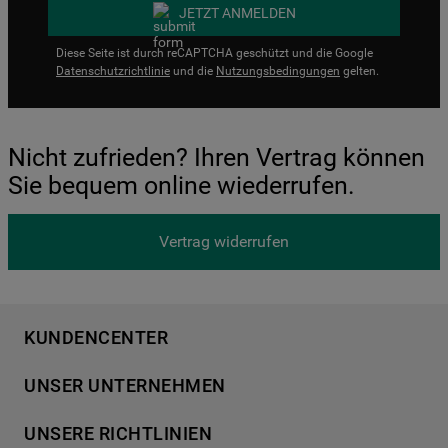
JETZT ANMELDEN
Diese Seite ist durch reCAPTCHA geschützt und die Google
Datenschutzrichtlinie
und die
Nutzungsbedingungen
gelten.
Nicht zufrieden? Ihren Vertrag können
Sie bequem online wiederrufen.
Vertrag widerrufen
KUNDENCENTER
Produktregistrierung
UNSER UNTERNEHMEN
Händlersuche
Über Bauknecht
Häufige Fragen
UNSERE RICHTLINIEN
Für Händler