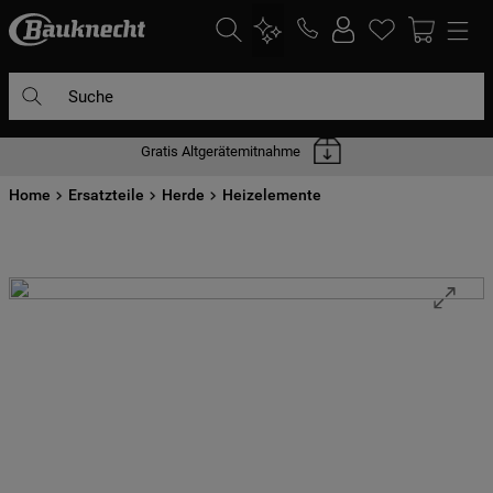
Suche
Gratis Altgerätemitnahme
DIE HÄUFIGSTEN SUCHANFRAGEN
Home
1
Ersatzteile
.
waschmaschine
Herde
Heizelemente
2
.
geschirrspülern
3
.
kühlgefrierkombination
4
.
bko
5
.
trockner
6
.
kühlschrank
7
.
gefrierschrank
8
.
mikrowelle