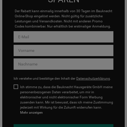
Der Rabatt kann einmalig innerhalb von 30 Tagen im Bauknecht
Online-Shop eingelöst werden. Nicht gültig für zusätzliche
Leistungen und Versandkosten. Nicht mit anderen Promo
Codes kombinierbar. Nur erhältlich bei erstmaliger Anmeldung.
Ich verstehe und bestätige den Inhalt der
Datenschutzerklärung
.
Ich stimme zu, dass die Bauknecht Hausgeräte GmbH meine
personenbezogenen Daten verarbeitet, um mir in
elektronischer und nicht elektronischer Form Werbung
zusenden kann. Mir ist bewusst, dass ich meine Zustimmung
jederzeit mit Wirkung für die Zukunft widerrufen kann.
Mehr anzeigen