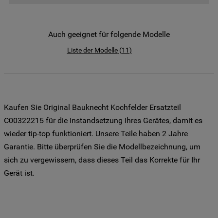
der Weitergabe Ihrer Daten an unsere
Drittanbieter für solche Zwecke zu. Wenn
Sie Ihre Präferenzen festlegen möchten,
Auch geeignet für folgende Modelle
klicken Sie auf die Schaltfläche "Cookie
Liste der Modelle
(
11
)
Einstellungen". Um unsere Cookie-Richtlinie
einzusehen klicken sie auf "Mehr
Informationen" . Wenn Sie auf "Nur
erforderliche Cookies" klicken, werden
lediglich unbedingt erforderliche Cookis
Kaufen Sie Original Bauknecht Kochfelder Ersatzteil
gesetzt. Mehr Informationen
C00322215 für die Instandsetzung Ihres Gerätes, damit es
https://www.bauknecht.de/seiten/nutzung-
wieder tip-top funktioniert. Unsere Teile haben 2 Jahre
von-cookies
Garantie. Bitte überprüfen Sie die Modellbezeichnung, um
sich zu vergewissern, dass dieses Teil das Korrekte für Ihr
Gerät ist.