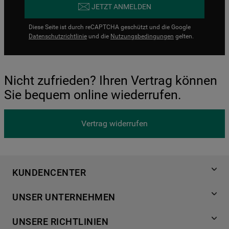
JETZT ANMELDEN
Diese Seite ist durch reCAPTCHA geschützt und die Google
Datenschutzrichtlinie
und die
Nutzungsbedingungen
gelten.
Nicht zufrieden? Ihren Vertrag können
Sie bequem online wiederrufen.
Vertrag widerrufen
KUNDENCENTER
Produktregistrierung
UNSER UNTERNEHMEN
Händlersuche
Über Bauknecht
Häufige Fragen
UNSERE RICHTLINIEN
Für Händler