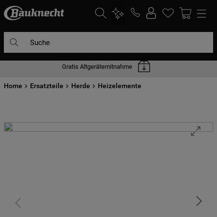
Suche
Gratis Altgerätemitnahme
DIE HÄUFIGSTEN SUCHANFRAGEN
Home
1
Ersatzteile
.
waschmaschine
Herde
Heizelemente
2
.
geschirrspülern
3
.
kühlgefrierkombination
4
.
bko
5
.
trockner
6
.
kühlschrank
7
.
gefrierschrank
8
.
mikrowelle