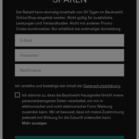
Der Rabatt kann einmalig innerhalb von 30 Tagen im Bauknecht
Online-Shop eingelöst werden. Nicht gültig für zusätzliche
Leistungen und Versandkosten. Nicht mit anderen Promo
Codes kombinierbar. Nur erhältlich bei erstmaliger Anmeldung.
Ich verstehe und bestätige den Inhalt der
Datenschutzerklärung
.
Ich stimme zu, dass die Bauknecht Hausgeräte GmbH meine
personenbezogenen Daten verarbeitet, um mir in
elektronischer und nicht elektronischer Form Werbung
zusenden kann. Mir ist bewusst, dass ich meine Zustimmung
jederzeit mit Wirkung für die Zukunft widerrufen kann.
Mehr anzeigen