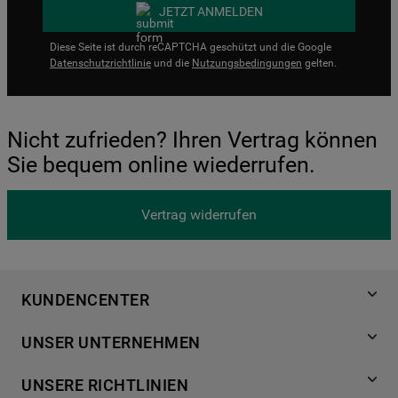
JETZT ANMELDEN
Diese Seite ist durch reCAPTCHA geschützt und die Google
Datenschutzrichtlinie
und die
Nutzungsbedingungen
gelten.
Nicht zufrieden? Ihren Vertrag können
Sie bequem online wiederrufen.
Vertrag widerrufen
KUNDENCENTER
Produktregistrierung
UNSER UNTERNEHMEN
Händlersuche
Über Bauknecht
Häufige Fragen
UNSERE RICHTLINIEN
Für Händler