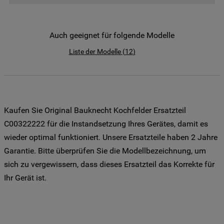
der Weitergabe Ihrer Daten an unsere
Drittanbieter für solche Zwecke zu. Wenn
Sie Ihre Präferenzen festlegen möchten,
Auch geeignet für folgende Modelle
klicken Sie auf die Schaltfläche "Cookie
Liste der Modelle
(
12
)
Einstellungen". Um unsere Cookie-Richtlinie
einzusehen klicken sie auf "Mehr
Informationen" . Wenn Sie auf "Nur
erforderliche Cookies" klicken, werden
lediglich unbedingt erforderliche Cookis
Kaufen Sie Original Bauknecht Kochfelder Ersatzteil
gesetzt. Mehr Informationen
C00322222 für die Instandsetzung Ihres Gerätes, damit es
https://www.bauknecht.de/seiten/nutzung-
wieder optimal funktioniert. Unsere Ersatzteile haben 2 Jahre
von-cookies
Garantie. Bitte überprüfen Sie die Modellbezeichnung, um
sich zu vergewissern, dass dieses Ersatzteil das Korrekte für
Ihr Gerät ist.