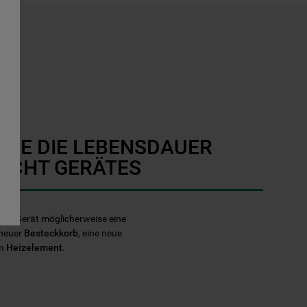
SIE DIE LEBENSDAUER
ECHT GERÄTES
echt Gerät möglicherweise eine
 neuer
Besteckkorb
, eine neue
in
Heizelement
.