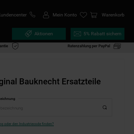
Kundencenter
Mein Konto
Warenkorb
Aktionen
5% Rabatt sichern
antie
Ratenzahlung per PayPal
ginal Bauknecht Ersatzteile
zeichnung
g oder den Industriecode finden?