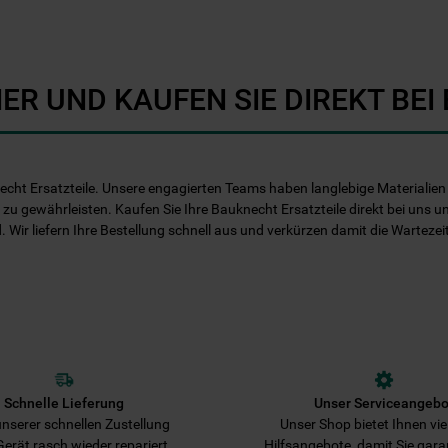
Informationen" . Wenn Sie auf "Nur
erforderliche Cookies" klicken, werden
lediglich unbedingt erforderliche Cookis
gesetzt. Mehr Informationen
ER UND KAUFEN SIE DIREKT BE
https://www.bauknecht.de/seiten/nutzung-
von-cookies
echt Ersatzteile. Unsere engagierten Teams haben langlebige Materialien e
 zu gewährleisten. Kaufen Sie Ihre Bauknecht Ersatzteile direkt bei uns u
d. Wir liefern Ihre Bestellung schnell aus und verkürzen damit die Warteze
Schnelle Lieferung
Unser Serviceangebo
nserer schnellen Zustellung
Unser Shop bietet Ihnen viel
 Gerät rasch wieder repariert.
Hilfsangebote, damit Sie gara