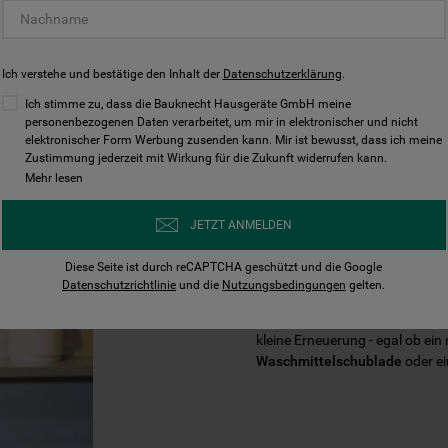
Ich verstehe und bestätige den Inhalt der
Datenschutzerklärung
.
Ich stimme zu, dass die Bauknecht Hausgeräte GmbH meine
personenbezogenen Daten verarbeitet, um mir in elektronischer und nicht
elektronischer Form Werbung zusenden kann. Mir ist bewusst, dass ich meine
Zustimmung jederzeit mit Wirkung für die Zukunft widerrufen kann.
Mehr lesen
VERLÄNGERN 
JETZT ANMELDEN
IHRES BAUKN
Diese Seite ist durch reCAPTCHA geschützt und die Google
Datenschutzrichtlinie
und die
Nutzungsbedingungen
gelten.
Mit der Zeit braucht Ihr Baukn
kleine Erneuerung - egal ob ein
Waschmittelschublade
oder e