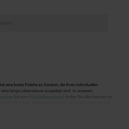
ahren
eine breite Palette an Geräten, die Ihren individuellen
für eine lange Lebensdauer ausgelegt sind. In unserem
rockner
bis zum
Kühl-Gefrierschrank
finden Sie alles bequem an
ele für Ihr Gerät. Wir bieten Ihnen eine schnelle Lieferung und
uverlässig funktioniert!