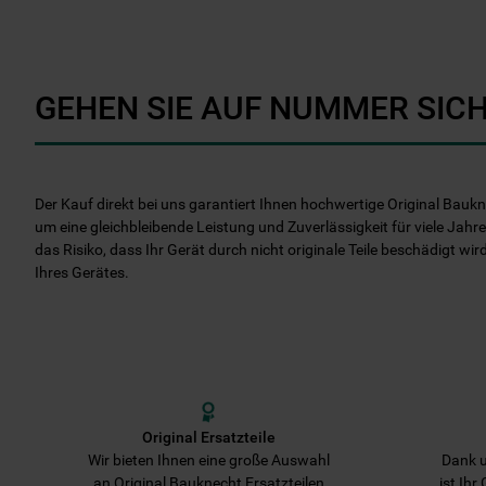
GEHEN SIE AUF NUMMER SICH
Der Kauf direkt bei uns garantiert Ihnen hochwertige Original Baukn
um eine gleichbleibende Leistung und Zuverlässigkeit für viele Jahre
das Risiko, dass Ihr Gerät durch nicht originale Teile beschädigt wir
Ihres Gerätes.
Original Ersatzteile
Wir bieten Ihnen eine große Auswahl
Dank u
an Original Bauknecht Ersatzteilen
ist Ihr