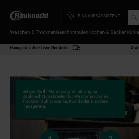
Such
EINKAUFSASSISTENT
Waschen & Trocknen
Geschirrspülen
Kochen & Backen
Kühle
D
1
.
Hausgeräte direkt vom Hersteller
Grat
2
.
3
.
4
.
5
.
Setzen Sie Ihr Gerät instand mit Original
6
.
Bauknecht Ersatzteilen für Waschmaschinen,
Trockner, Kühlschränke, Kochfelder & andere
Hausgeräte.
7
.
8
.
9
.
1