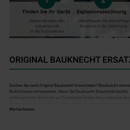
ORIGINAL BAUKNECHT ERSAT
Suchen Sie nach Original Bauknecht Ersatzteilen? Bauknecht entwicke
Bedürfnissen entsprechen. Wenn Sie Bauknecht Ersatzteile kaufen, kö
umfangreichen Sortiment an Ersatzteilen finden Sie problemlos das b
einem Ort. Geben Sie die Modellbezeichnung, den Industriecode oder d
Weiterlesen
darüber hinaus 2 Jahre Garantie auf das bestellte Ersatzteil. Entsche