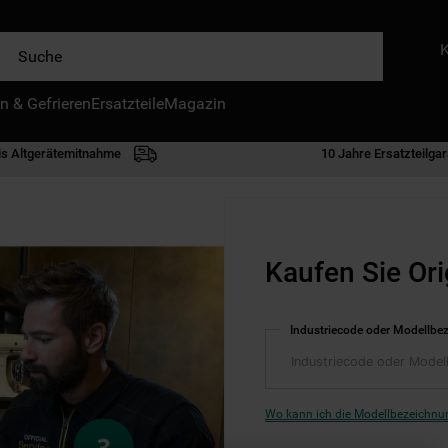
e
n & Gefrieren
IE HÄUFIGSTEN SUCHANFRAGEN
Ersatzteile
Magazin
waschmaschine
is Altgerätemitnahme
10 Jahre Ersatzteilgar
geschirrspülern
kühlgefrierkombination
bko
Kaufen Sie Ori
trockner
kühlschrank
Industriecode oder Modellbe
gefrierschrank
mikrowelle
toplader
Wo kann ich die Modellbezeichnun
0
.
kühl-gefrierkombination freistehend