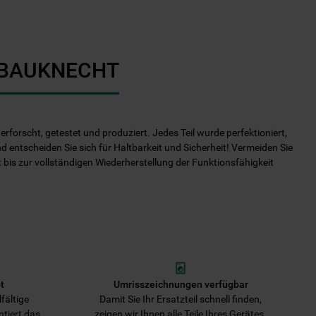
I BAUKNECHT
rforscht, getestet und produziert. Jedes Teil wurde perfektioniert,
nd entscheiden Sie sich für Haltbarkeit und Sicherheit! Vermeiden Sie
it bis zur vollständigen Wiederherstellung der Funktionsfähigkeit
t
Umrisszeichnungen verfügbar
fältige
Damit Sie Ihr Ersatzteil schnell finden,
ntiert das
zeigen wir Ihnen alle Teile Ihres Gerätes.