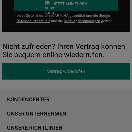
JETZT ANMELDEN
Diese Seite ist durch reCAPTCHA geschützt und die Google
Datenschutzrichtlinie
und die
Nutzungsbedingungen
gelten.
Nicht zufrieden? Ihren Vertrag können
Sie bequem online wiederrufen.
Vertrag widerrufen
KUNDENCENTER
Produktregistrierung
UNSER UNTERNEHMEN
Händlersuche
Über Bauknecht
Häufige Fragen
UNSERE RICHTLINIEN
Für Händler