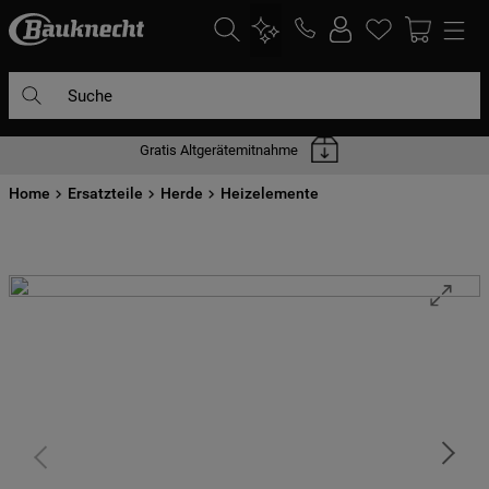
Suche
Gratis Altgerätemitnahme
DIE HÄUFIGSTEN SUCHANFRAGEN
Home
1
Ersatzteile
.
waschmaschine
Herde
Heizelemente
2
.
geschirrspülern
3
.
kühlgefrierkombination
4
.
bko
5
.
trockner
6
.
kühlschrank
7
.
gefrierschrank
8
.
mikrowelle