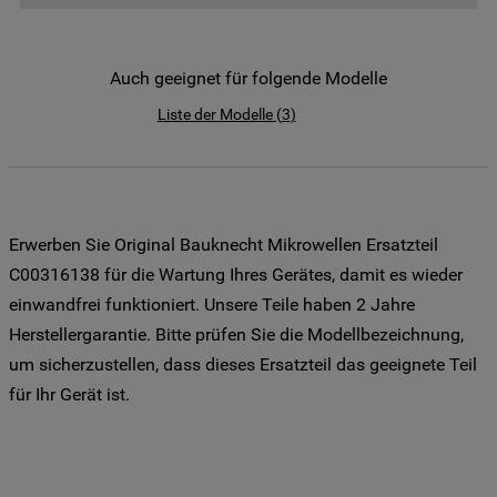
der Weitergabe Ihrer Daten an unsere
Drittanbieter für solche Zwecke zu. Wenn
Sie Ihre Präferenzen festlegen möchten,
Auch geeignet für folgende Modelle
klicken Sie auf die Schaltfläche "Cookie
Liste der Modelle
(
3
)
Einstellungen". Um unsere Cookie-Richtlinie
einzusehen klicken sie auf "Mehr
Informationen" . Wenn Sie auf "Nur
erforderliche Cookies" klicken, werden
lediglich unbedingt erforderliche Cookis
Erwerben Sie Original Bauknecht Mikrowellen Ersatzteil
gesetzt. Mehr Informationen
C00316138 für die Wartung Ihres Gerätes, damit es wieder
https://www.bauknecht.de/seiten/nutzung-
einwandfrei funktioniert. Unsere Teile haben 2 Jahre
von-cookies
Herstellergarantie. Bitte prüfen Sie die Modellbezeichnung,
um sicherzustellen, dass dieses Ersatzteil das geeignete Teil
für Ihr Gerät ist.