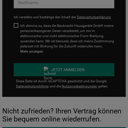
Ich verstehe und bestätige den Inhalt der
Datenschutzerklärung
.
Ich stimme zu, dass die Bauknecht Hausgeräte GmbH meine
personenbezogenen Daten verarbeitet, um mir in
elektronischer und nicht elektronischer Form Werbung
zusenden kann. Mir ist bewusst, dass ich meine Zustimmung
jederzeit mit Wirkung für die Zukunft widerrufen kann.
Mehr anzeigen
JETZT ANMELDEN
Diese Seite ist durch reCAPTCHA geschützt und die Google
Datenschutzrichtlinie
und die
Nutzungsbedingungen
gelten.
Nicht zufrieden? Ihren Vertrag können
Sie bequem online wiederrufen.