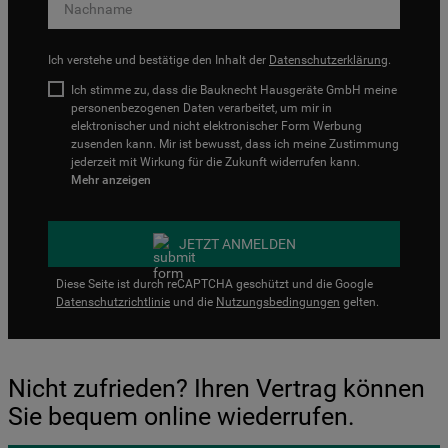
Ich verstehe und bestätige den Inhalt der
Datenschutzerklärung
.
Ich stimme zu, dass die Bauknecht Hausgeräte GmbH meine
personenbezogenen Daten verarbeitet, um mir in
elektronischer und nicht elektronischer Form Werbung
zusenden kann. Mir ist bewusst, dass ich meine Zustimmung
jederzeit mit Wirkung für die Zukunft widerrufen kann.
Mehr anzeigen
JETZT ANMELDEN
Diese Seite ist durch reCAPTCHA geschützt und die Google
Datenschutzrichtlinie
und die
Nutzungsbedingungen
gelten.
Nicht zufrieden? Ihren Vertrag können
Sie bequem online wiederrufen.