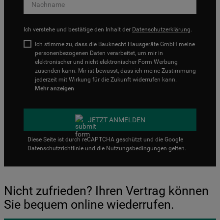
Ich verstehe und bestätige den Inhalt der
Datenschutzerklärung
.
Ich stimme zu, dass die Bauknecht Hausgeräte GmbH meine
personenbezogenen Daten verarbeitet, um mir in
elektronischer und nicht elektronischer Form Werbung
zusenden kann. Mir ist bewusst, dass ich meine Zustimmung
jederzeit mit Wirkung für die Zukunft widerrufen kann.
Mehr anzeigen
JETZT ANMELDEN
Diese Seite ist durch reCAPTCHA geschützt und die Google
Datenschutzrichtlinie
und die
Nutzungsbedingungen
gelten.
Nicht zufrieden? Ihren Vertrag können
Sie bequem online wiederrufen.