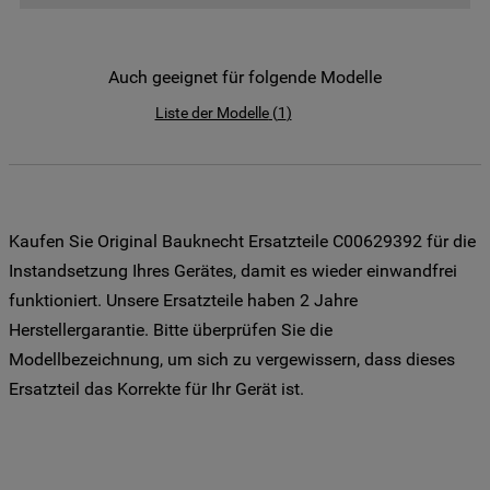
der Weitergabe Ihrer Daten an unsere
Drittanbieter für solche Zwecke zu. Wenn
Sie Ihre Präferenzen festlegen möchten,
Auch geeignet für folgende Modelle
klicken Sie auf die Schaltfläche "Cookie
Liste der Modelle
(
1
)
Einstellungen". Um unsere Cookie-Richtlinie
einzusehen klicken sie auf "Mehr
Informationen" . Wenn Sie auf "Nur
erforderliche Cookies" klicken, werden
lediglich unbedingt erforderliche Cookis
Kaufen Sie Original Bauknecht Ersatzteile C00629392 für die
gesetzt. Mehr Informationen
Instandsetzung Ihres Gerätes, damit es wieder einwandfrei
https://www.bauknecht.de/seiten/nutzung-
funktioniert. Unsere Ersatzteile haben 2 Jahre
von-cookies
Herstellergarantie. Bitte überprüfen Sie die
Modellbezeichnung, um sich zu vergewissern, dass dieses
Ersatzteil das Korrekte für Ihr Gerät ist.