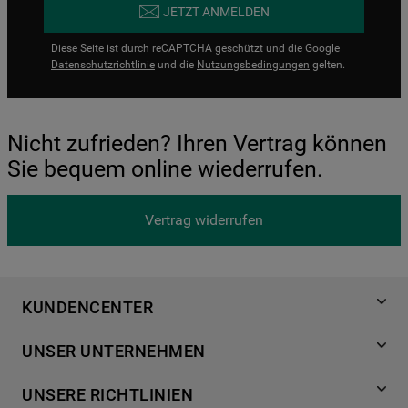
JETZT ANMELDEN
Diese Seite ist durch reCAPTCHA geschützt und die Google
Datenschutzrichtlinie
und die
Nutzungsbedingungen
gelten.
Nicht zufrieden? Ihren Vertrag können
Sie bequem online wiederrufen.
Vertrag widerrufen
KUNDENCENTER
Produktregistrierung
UNSER UNTERNEHMEN
Händlersuche
Über Bauknecht
Häufige Fragen
UNSERE RICHTLINIEN
Für Händler