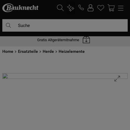
Suche
Gratis Altgerätemitnahme
DIE HÄUFIGSTEN SUCHANFRAGEN
Home
1
Ersatzteile
.
waschmaschine
Herde
Heizelemente
2
.
geschirrspülern
3
.
kühlgefrierkombination
4
.
bko
5
.
trockner
6
.
kühlschrank
7
.
gefrierschrank
8
.
mikrowelle