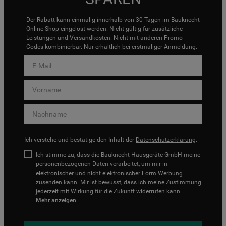
Der Rabatt kann einmalig innerhalb von 30 Tagen im Bauknecht
Online-Shop eingelöst werden. Nicht gültig für zusätzliche
Leistungen und Versandkosten. Nicht mit anderen Promo
Codes kombinierbar. Nur erhältlich bei erstmaliger Anmeldung.
Ich verstehe und bestätige den Inhalt der
Datenschutzerklärung
.
Ich stimme zu, dass die Bauknecht Hausgeräte GmbH meine
personenbezogenen Daten verarbeitet, um mir in
elektronischer und nicht elektronischer Form Werbung
zusenden kann. Mir ist bewusst, dass ich meine Zustimmung
jederzeit mit Wirkung für die Zukunft widerrufen kann.
Mehr anzeigen