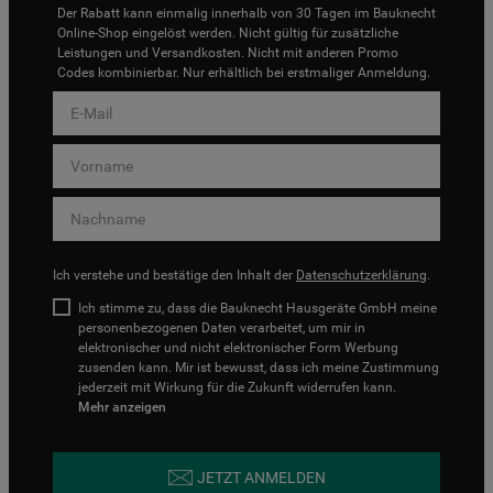
Der Rabatt kann einmalig innerhalb von 30 Tagen im Bauknecht
Online-Shop eingelöst werden. Nicht gültig für zusätzliche
Leistungen und Versandkosten. Nicht mit anderen Promo
Codes kombinierbar. Nur erhältlich bei erstmaliger Anmeldung.
Ich verstehe und bestätige den Inhalt der
Datenschutzerklärung
.
Ich stimme zu, dass die Bauknecht Hausgeräte GmbH meine
personenbezogenen Daten verarbeitet, um mir in
elektronischer und nicht elektronischer Form Werbung
zusenden kann. Mir ist bewusst, dass ich meine Zustimmung
jederzeit mit Wirkung für die Zukunft widerrufen kann.
Mehr anzeigen
JETZT ANMELDEN