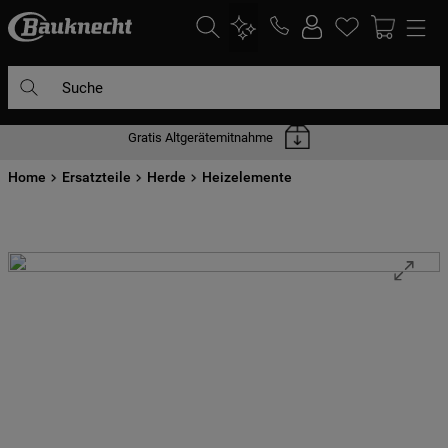
Suche
Gratis Altgerätemitnahme
DIE HÄUFIGSTEN SUCHANFRAGEN
Home
1
Ersatzteile
.
waschmaschine
Herde
Heizelemente
2
.
geschirrspülern
3
.
kühlgefrierkombination
4
.
bko
5
.
trockner
6
.
kühlschrank
7
.
gefrierschrank
8
.
mikrowelle