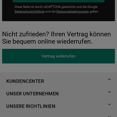
Diese Seite ist durch reCAPTCHA geschützt und die Google
Datenschutzrichtlinie
und die
Nutzungsbedingungen
gelten.
Nicht zufrieden? Ihren Vertrag können
Sie bequem online wiederrufen.
Vertrag widerrufen
KUNDENCENTER
Produktregistrierung
UNSER UNTERNEHMEN
Händlersuche
Über Bauknecht
Häufige Fragen
UNSERE RICHTLINIEN
Für Händler
Kundendienst
Datenschutzerklärung
Karriere