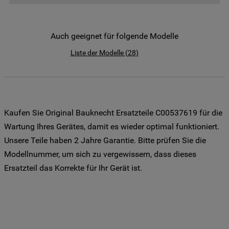
der Weitergabe Ihrer Daten an unsere
Drittanbieter für solche Zwecke zu. Wenn
Sie Ihre Präferenzen festlegen möchten,
Auch geeignet für folgende Modelle
klicken Sie auf die Schaltfläche "Cookie
Liste der Modelle
(
28
)
Einstellungen". Um unsere Cookie-Richtlinie
einzusehen klicken sie auf "Mehr
Informationen" . Wenn Sie auf "Nur
erforderliche Cookies" klicken, werden
lediglich unbedingt erforderliche Cookis
Kaufen Sie Original Bauknecht Ersatzteile C00537619 für die
gesetzt. Mehr Informationen
Wartung Ihres Gerätes, damit es wieder optimal funktioniert.
https://www.bauknecht.de/seiten/nutzung-
Unsere Teile haben 2 Jahre Garantie. Bitte prüfen Sie die
von-cookies
Modellnummer, um sich zu vergewissern, dass dieses
Ersatzteil das Korrekte für Ihr Gerät ist.