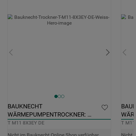
BAUKNECHT 
BAUK
WÄRMEPUMPENTROCKNER: 
WÄR
FREISTEHEND, 8,0 KG - T M11 8X3EY 
FREIS
T M11 8X3EY DE
T M11
DE
DE
Nicht im Bauknecht Online Shop verfügbar
Nicht 