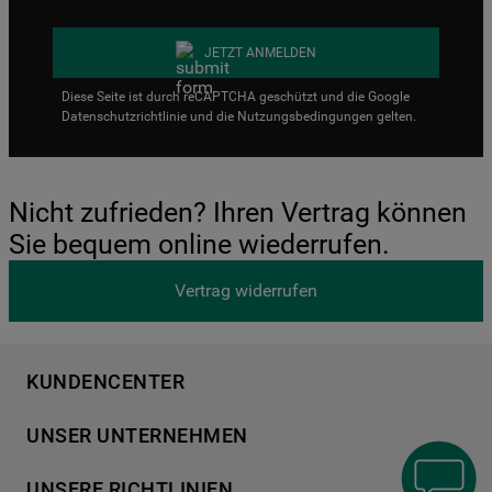
JETZT ANMELDEN
Diese Seite ist durch reCAPTCHA geschützt und die Google
Datenschutzrichtlinie
und die
Nutzungsbedingungen
gelten.
Nicht zufrieden? Ihren Vertrag können
Sie bequem online wiederrufen.
Vertrag widerrufen
KUNDENCENTER
Produktregistrierung
UNSER UNTERNEHMEN
Händlersuche
Über Bauknecht
Häufige Fragen
UNSERE RICHTLINIEN