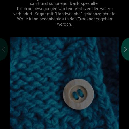
sanft und schonend. Dank spezieller
lediglich unbedingt erforderliche Cookis
Trommelbewegungen wird ein Verfilzen der Fasern
gesetzt. Mehr Informationen
verhindert. Sogar mit "Handwäsche" gekennzeichnete
Wolle kann bedenkenlos in den Trockner gegeben
https://www.bauknecht.de/seiten/nutzung-
werden.
von-cookies