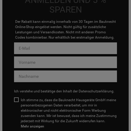
SPAREN
Der Rabatt kann einmalig innerhalb von 30 Tagen im Bauknecht
Online-Shop eingelöst werden. Nicht gültig für zusätzliche
Leistungen und Versandkosten. Nicht mit anderen Promo
Codes kombinierbar. Nur erhältlich bei erstmaliger Anmeldung.
Ich verstehe und bestätige den Inhalt der
Datenschutzerklärung
.
Ich stimme zu, dass die Bauknecht Hausgeräte GmbH meine
personenbezogenen Daten verarbeitet, um mir in
elektronischer und nicht elektronischer Form Werbung
zusenden kann. Mir ist bewusst, dass ich meine Zustimmung
jederzeit mit Wirkung für die Zukunft widerrufen kann.
Mehr anzeigen