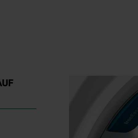
bleibt Ihr Zuhause ein 
Informationen" . Wenn Sie auf "Nur
Leistung.
erforderliche Cookies" klicken, werden
lediglich unbedingt erforderliche Cookis
Der Inverter-Motor arbei
gesetzt. Mehr Informationen
dreht optimal, läuft lei
https://www.bauknecht.de/seiten/nutzung-
langlebig.
von-cookies
Mit verbesserter Tromm
Bewegungen wird Trock
Geräusche von Reißvers
eine angenehmere Trock
AUF