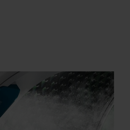
Ort der Entspannung, ohne Kompromisse bei der
tet dabei bürstenlos mit reduzierter Reibung. Er
ser und ist dank präziser Steuerung besonders
elbeschichtung und fein abgestimmten
nen zum nahezu geräuschlosen Vergnügen.
chlüssen und Knöpfen werden reduziert – für
nung in der Geräuschklasse A.