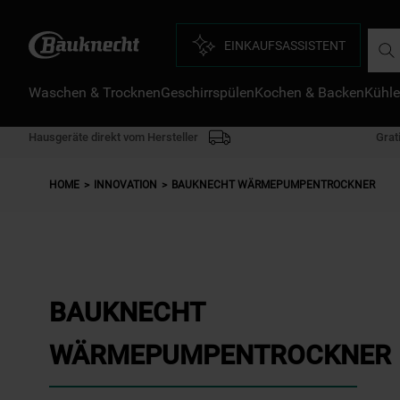
Such
EINKAUFSASSISTENT
D
Waschen & Trocknen
Geschirrspülen
Kochen & Backen
Kühle
1
.
2
.
Hausgeräte direkt vom Hersteller
Grat
3
.
HOME
INNOVATION
BAUKNECHT WÄRMEPUMPENTROCKNER
4
.
5
.
6
.
7
.
BAUKNECHT
8
.
WÄRMEPUMPENTROCKNER
9
.
1