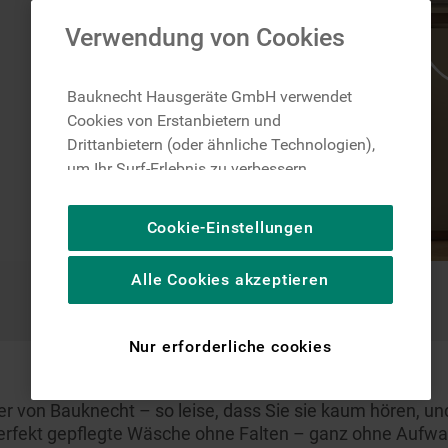
Verwendung von Cookies
Bauknecht Hausgeräte GmbH verwendet
Cookies von Erstanbietern und
Drittanbietern (oder ähnliche Technologien),
um Ihr Surf-Erlebnis zu verbessern
(unbedingt erforderliche Cookies), um unser
Publikum zu messen (Leistungs-Cookies),
Cookie-Einstellungen
um die redaktionellen Inhalte der Website
basierend auf Ihrer Nutzung der Website zu
Alle Cookies akzeptieren
personalisieren, die Funktionalität der
Website zu verbessern und Ihnen
spezifische Funktionen anzubieten
Nur erforderliche cookies
(Funktionelle-Cookies) und für
personalisierte und nicht personalisierte
Werbung basierend auf Ihren
r von Bauknecht – so leise, dass Sie sie kaum hören, un
Gewohnheiten, Interaktionen mit unseren
perfekt gepflegte Wäsche ohne Falten – ganz ohne Aufwa