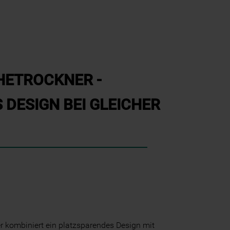
HETROCKNER -
DESIGN BEI GLEICHER
 kombiniert ein platzsparendes Design mit