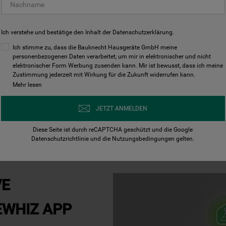
INTELLIGENTES
Ich verstehe und bestätige den Inhalt der
Datenschutzerklärung
.
DYNAMIC
Ich stimme zu, dass die Bauknecht Hausgeräte GmbH meine
personenbezogenen Daten verarbeitet, um mir in elektronischer und nicht
CHNOLOGIE
elektronischer Form Werbung zusenden kann. Mir ist bewusst, dass ich meine
Zustimmung jederzeit mit Wirkung für die Zukunft widerrufen kann.
Mehr lesen
rch die Dynamic
JETZT ANMELDEN
gsvorgang
n. So verhindert sie
ür optimale
Diese Seite ist durch reCAPTCHA geschützt und die Google
Datenschutzrichtlinie
und die
Nutzungsbedingungen
gelten.
VE
WHIZ APP