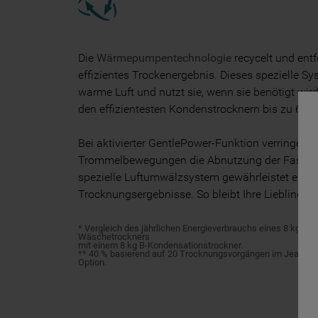
Die
Wärmepumpentechnologie
recycelt und entfe
effizientes Trockenergebnis. Dieses spezielle Sy
warme Luft und nutzt sie, wenn sie benötigt wir
den effizientesten Kondenstrocknern bis zu 68 %
Bei aktivierter GentlePower-Funktion verringern 
Trommelbewegungen die Abnutzung der Fasern 
spezielle Luftumwälzsystem gewährleistet einw
Trocknungsergebnisse. So bleibt Ihre Lieblingsk
* Vergleich des jährlichen Energieverbrauchs eines 8 kg
Wäschetrockners
mit einem 8 kg B-Kondensationstrockner.
** 40 % basierend auf 20 Trocknungsvorgängen im Jeans-
Option.