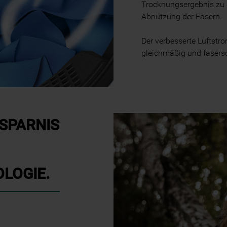
Trocknungsergebnis zu g
Informationen" . Wenn Sie auf "Nur
Abnutzung der Fasern.
erforderliche Cookies" klicken, werden
lediglich unbedingt erforderliche Cookis
Der verbesserte Luftstr
gesetzt. Mehr Informationen
gleichmäßig und fasers
https://www.bauknecht.de/seiten/nutzung-
von-cookies
RSPARNIS
LOGIE.