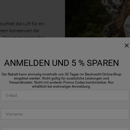
uchtet die Luft für ein
stem konserviert die
d. Das spart gegenüber
* Energie!
Anti-Stress
ANMELDEN UND 5 % SPAREN
um bis zu 40 %**, das
andfreie
Der Rabatt kann einmalig innerhalb von 30 Tagen im Bauknecht Online-Shop
eingelöst werden. Nicht gültig für zusätzliche Leistungen und
leidung länger in Form!
Versandkosten. Nicht mit anderen Promo Codes kombinierbar. Nur
erhältlich bei erstmaliger Anmeldung.
 Bauknecht A +++ Wärmepumpen
Programm ohne GentlePower-