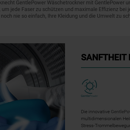
uknecht GentlePower Wäschetrockner mit GentlePower
Websites, Werbeanzeigen und Interessen
, um jede Faser zu schützen und maximale Effizienz bei 
(einschließlich über Drittanbieter und auf
 noch nie so einfach, Ihre Kleidung und die Umwelt zu sc
anderen Websites oder sozialen
Plattformen, beispielsweise Google LLC –
weitere Informationen zu den
Datenschutzbestimmungen von Google
finden Sie hier:
https://business.safety.google/privacy/
SANFTHEIT 
(Profiling- und Marketing-Cookies).
Indem Sie auf die Schaltfläche "Alle
Cookies akzeptieren" klicken, stimmen Sie
der Verwendung all unserer Cookies und der
Weitergabe Ihrer Daten an unsere
Drittanbieter für solche Zwecke zu. Wenn
Sie Ihre Präferenzen festlegen möchten,
Die innovative
GentlePo
klicken Sie auf die Schaltfläche "Cookie
multidimensionalen Heiß
Einstellungen". Um unsere Cookie-Richtlinie
Stress-Trommelbewegung
einzusehen klicken sie auf "Mehr