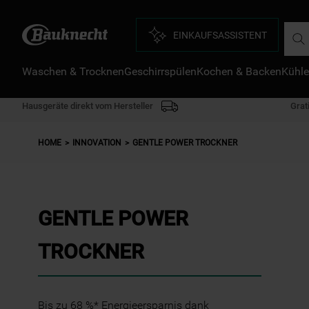
Such
EINKAUFSASSISTENT
D
Waschen & Trocknen
Geschirrspülen
Kochen & Backen
Kühle
1
.
2
.
Hausgeräte direkt vom Hersteller
Grat
3
.
HOME
INNOVATION
GENTLE POWER TROCKNER
4
.
5
.
6
.
GENTLE POWER
7
.
TROCKNER
8
.
9
.
1
Bis zu 68 %* Energieersparnis dank