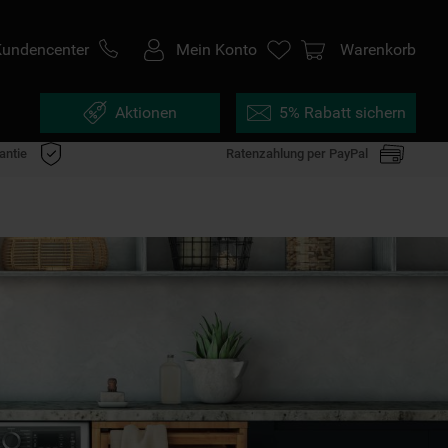
Kundencenter
Mein Konto
Warenkorb
Aktionen
5% Rabatt sichern
antie
Ratenzahlung per PayPal