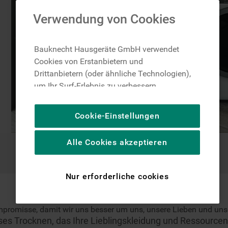
Verwendung von Cookies
Bauknecht Hausgeräte GmbH verwendet
Cookies von Erstanbietern und
Drittanbietern (oder ähnliche Technologien),
um Ihr Surf-Erlebnis zu verbessern
(unbedingt erforderliche Cookies), um unser
Publikum zu messen (Leistungs-Cookies),
Cookie-Einstellungen
um die redaktionellen Inhalte der Website
basierend auf Ihrer Nutzung der Website zu
Alle Cookies akzeptieren
personalisieren, die Funktionalität der
Website zu verbessern und Ihnen
spezifische Funktionen anzubieten
Nur erforderliche cookies
(Funktionelle-Cookies) und für
personalisierte und nicht personalisierte
Werbung basierend auf Ihren
mpromisse, damit wir uns besser um uns, unsere Lieben und u
Gewohnheiten, Interaktionen mit unseren
es Trocknen, das Ihre Lieblingskleidung und Ressource