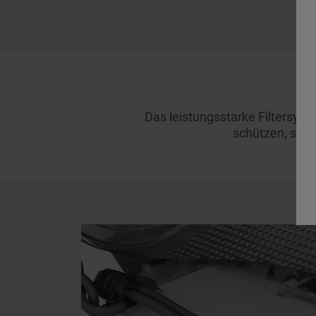
Das leistungsstarke Filtersys
schützen, so d