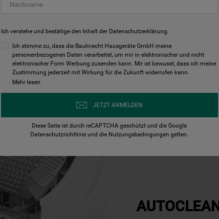
Ich verstehe und bestätige den Inhalt der
Datenschutzerklärung
.
Ich stimme zu, dass die Bauknecht Hausgeräte GmbH meine
personenbezogenen Daten verarbeitet, um mir in elektronischer und nicht
elektronischer Form Werbung zusenden kann. Mir ist bewusst, dass ich meine
Wenig Aufwand und eine langanhaltende Leistung.
Zustimmung jederzeit mit Wirkung für die Zukunft widerrufen kann.
tem wurde entwickelt, um eine effektive Reinigung zu gew
Mehr lesen
ass eine außergewöhnliche Trocknungsleistung auf Dauer 
JETZT ANMELDEN
Diese Seite ist durch reCAPTCHA geschützt und die Google
Datenschutzrichtlinie
und die
Nutzungsbedingungen
gelten.
AUTOCLEAN