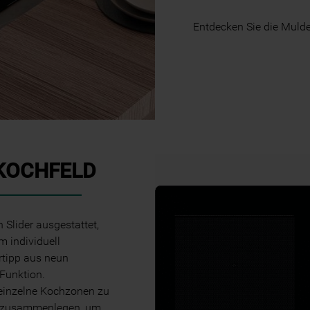
Informationen" . Wenn Sie auf "Nur
Entdecken Sie die Mulde
erforderliche Cookies" klicken, werden
lediglich unbedingt erforderliche Cookis
gesetzt. Mehr Informationen
https://www.bauknecht.de/seiten/nutzung-
von-cookies
SKOCHFELD
n Slider ausgestattet,
 individuell
ertipp aus neun
Funktion.
 einzelne Kochzonen zu
fe zusammenlegen, um