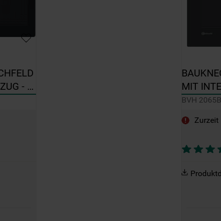
HFELD 
BAUKNE
UG - 
MIT INT
BVH 206
BVH 2065B
Zurzeit
Produktd