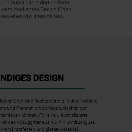
und Dunst direkt dort entfernt
und dem markanten Design fügen
zen einen stylishen Akzent.
NDIGES DESIGN
uldenlüfter sind flächenbündig in das Kochfeld
Töpfe und Pfannen problemlos zwischen den
rschieben können. Für eine unkomplizierte
ist das Abzuggitter aus Aluminiumdruckguss
einem kratzfesten und glatten Material.