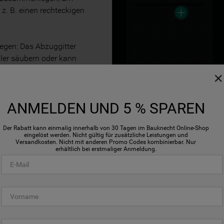
 z. B. einen rechteckigen
egen: Das Abzuggitter
ler säubern oder kann
Reinigung und Wartung
ANMELDEN UND 5 % SPAREN
ten mit einer Sockelhöhe
d entweder im Abluft-
Der Rabatt kann einmalig innerhalb von 30 Tagen im Bauknecht Online-Shop
eingelöst werden. Nicht gültig für zusätzliche Leistungen und
Versandkosten. Nicht mit anderen Promo Codes kombinierbar. Nur
erhältlich bei erstmaliger Anmeldung.