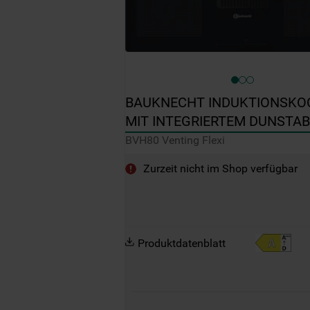
BAUKNECHT INDUKTIONSKOC
MIT INTEGRIERTEM DUNSTABZ
BVH80 VENTING FLEXI
BVH80 Venting Flexi
Zurzeit nicht im Shop verfügbar
Produktdatenblatt