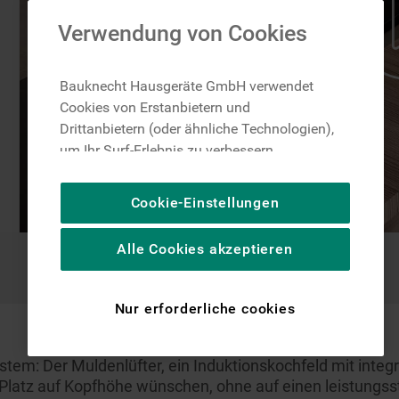
Verwendung von Cookies
Bauknecht Hausgeräte GmbH verwendet
Cookies von Erstanbietern und
Drittanbietern (oder ähnliche Technologien),
um Ihr Surf-Erlebnis zu verbessern
(unbedingt erforderliche Cookies), um unser
Publikum zu messen (Leistungs-Cookies),
Cookie-Einstellungen
um die redaktionellen Inhalte der Website
basierend auf Ihrer Nutzung der Website zu
Alle Cookies akzeptieren
personalisieren, die Funktionalität der
Website zu verbessern und Ihnen
spezifische Funktionen anzubieten
Nur erforderliche cookies
(Funktionelle-Cookies) und für
personalisierte und nicht personalisierte
Werbung basierend auf Ihren
ystem: Der Muldenlüfter, ein Induktionskochfeld mit integ
Gewohnheiten, Interaktionen mit unseren
hr Platz auf Kopfhöhe wünschen, ohne auf einen leistung