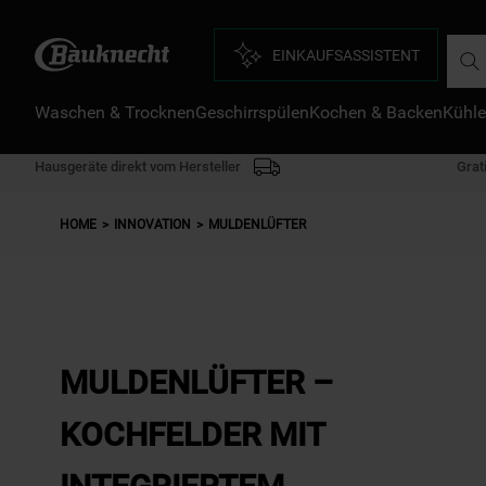
Such
EINKAUFSASSISTENT
D
Waschen & Trocknen
Geschirrspülen
Kochen & Backen
Kühle
1
.
2
.
Hausgeräte direkt vom Hersteller
Grat
3
.
HOME
INNOVATION
MULDENLÜFTER
4
.
5
.
6
.
7
.
MULDENLÜFTER –
8
.
KOCHFELDER MIT
9
.
1