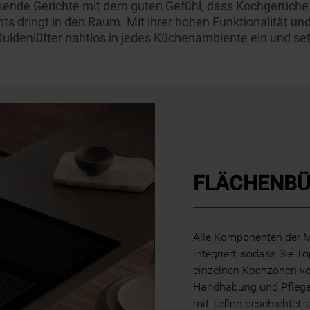
kende Gerichte mit dem guten Gefühl, dass Kochgerüche 
Websites, Werbeanzeigen und Interessen
hts dringt in den Raum. Mit ihrer hohen Funktionalität 
(einschließlich über Drittanbieter und auf
uldenlüfter nahtlos in jedes Küchenambiente ein und set
anderen Websites oder sozialen
Plattformen, beispielsweise Google LLC –
weitere Informationen zu den
Datenschutzbestimmungen von Google
finden Sie hier:
https://business.safety.google/privacy/
(Profiling- und Marketing-Cookies).
Indem Sie auf die Schaltfläche "Alle
FLÄCHENBÜ
Cookies akzeptieren" klicken, stimmen Sie
der Verwendung all unserer Cookies und der
Weitergabe Ihrer Daten an unsere
Alle Komponenten der M
Drittanbieter für solche Zwecke zu. Wenn
integriert, sodass Sie 
Sie Ihre Präferenzen festlegen möchten,
einzelnen Kochzonen ve
klicken Sie auf die Schaltfläche "Cookie
Handhabung und Pflege 
Einstellungen". Um unsere Cookie-Richtlinie
mit Teflon beschichtet, 
einzusehen klicken sie auf "Mehr