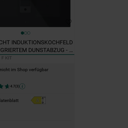
CHT INDUKTIONSKOCHFELD 
EGRIERTEM DUNSTABZUG - 
5B F KIT
 F KIT
 nicht im Shop verfügbar
4.7
(
3
)
atenblatt