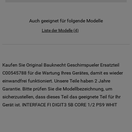
der Weitergabe Ihrer Daten an unsere
Drittanbieter für solche Zwecke zu. Wenn
Sie Ihre Präferenzen festlegen möchten,
Auch geeignet für folgende Modelle
klicken Sie auf die Schaltfläche "Cookie
Liste der Modelle
(
4
)
Einstellungen". Um unsere Cookie-Richtlinie
einzusehen klicken sie auf "Mehr
Informationen" . Wenn Sie auf "Nur
erforderliche Cookies" klicken, werden
lediglich unbedingt erforderliche Cookis
Kaufen Sie Original Bauknecht Geschirrspueler Ersatzteil
gesetzt. Mehr Informationen
C00545788 für die Wartung Ihres Gerätes, damit es wieder
https://www.bauknecht.de/seiten/nutzung-
einwandfrei funktioniert. Unsere Teile haben 2 Jahre
von-cookies
Garantie. Bitte prüfen Sie die Modellbezeichnung, um
sicherzustellen, dass dieses Teil das geeignete Teil für Ihr
Gerät ist. INTERFACE FI DIGIT3 5B CORE 1/2 PS9 WHIT