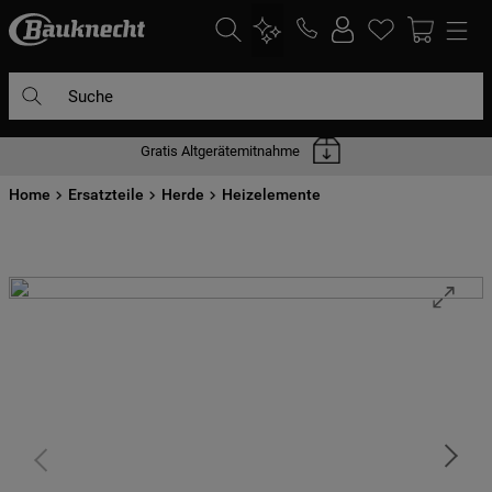
Suche
Gratis Altgerätemitnahme
DIE HÄUFIGSTEN SUCHANFRAGEN
Home
1
Ersatzteile
.
waschmaschine
Herde
Heizelemente
2
.
geschirrspülern
3
.
kühlgefrierkombination
4
.
bko
5
.
trockner
6
.
kühlschrank
7
.
gefrierschrank
8
.
mikrowelle