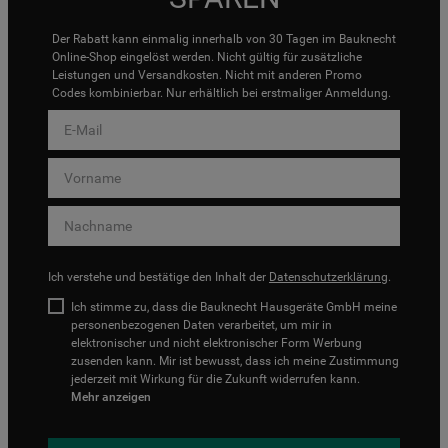
Der Rabatt kann einmalig innerhalb von 30 Tagen im Bauknecht
Online-Shop eingelöst werden. Nicht gültig für zusätzliche
Leistungen und Versandkosten. Nicht mit anderen Promo
Codes kombinierbar. Nur erhältlich bei erstmaliger Anmeldung.
Ich verstehe und bestätige den Inhalt der
Datenschutzerklärung
.
Ich stimme zu, dass die Bauknecht Hausgeräte GmbH meine
personenbezogenen Daten verarbeitet, um mir in
elektronischer und nicht elektronischer Form Werbung
zusenden kann. Mir ist bewusst, dass ich meine Zustimmung
jederzeit mit Wirkung für die Zukunft widerrufen kann.
Mehr anzeigen