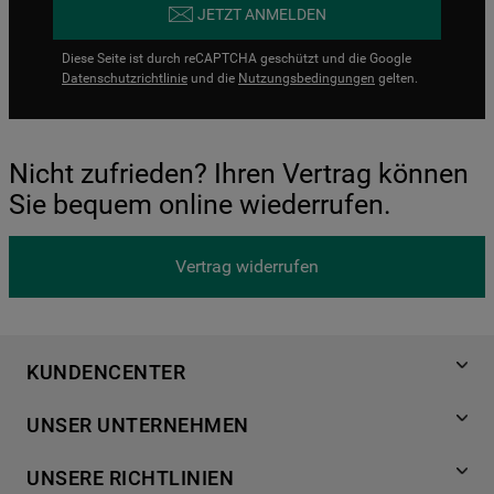
JETZT ANMELDEN
Diese Seite ist durch reCAPTCHA geschützt und die Google
Datenschutzrichtlinie
und die
Nutzungsbedingungen
gelten.
Nicht zufrieden? Ihren Vertrag können
Sie bequem online wiederrufen.
Vertrag widerrufen
KUNDENCENTER
Produktregistrierung
UNSER UNTERNEHMEN
Händlersuche
Über Bauknecht
Häufige Fragen
UNSERE RICHTLINIEN
Für Händler