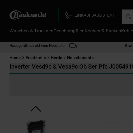
Such
EINKAUFSASSISTENT
Waschen & Trocknen
Geschirrspülen
Kochen & Backen
Kühle
D
1
.
Hausgeräte direkt vom Hersteller
Grat
2
.
Home
Ersatzteile
Herde
Heizelemente
3
.
Inverter Vesd9c & Vesa9c Ob Ser Pfc J005491
4
.
5
.
6
.
7
.
8
.
9
.
1