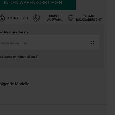
IN DEN WARENKORB LEGEN
GROSSE A
14 TAGE
ORIGINAL TEILE
USWAHL
RÜCKGABERECHT
Teil für mein Gerät?
del name or industrial code?
folgende Modelle