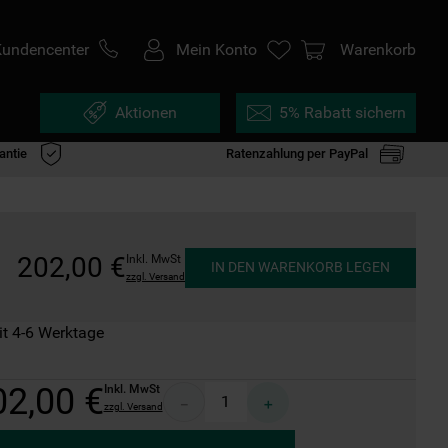
Kundencenter
Mein Konto
Warenkorb
Aktionen
5% Rabatt sichern
antie
Ratenzahlung per PayPal
202
,
00
€
Inkl. MwSt
IN DEN WARENKORB LEGEN
zzgl. Versand
it 4-6 Werktage
02
,
00
€
Inkl. MwSt
－
＋
zzgl. Versand