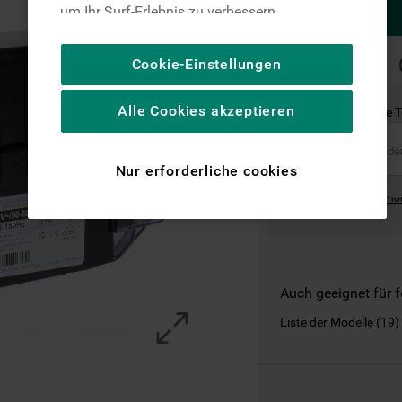
um Ihr Surf-Erlebnis zu verbessern
(unbedingt erforderliche Cookies), um unser
Publikum zu messen (Leistungs-Cookies),
SCHNELLE
Cookie-Einstellungen
LIEFERUNG
um die redaktionellen Inhalte der Website
basierend auf Ihrer Nutzung der Website zu
Alle Cookies akzeptieren
Ist dies das richtige 
personalisieren, die Funktionalität der
Website zu verbessern und Ihnen
spezifische Funktionen anzubieten
Nur erforderliche cookies
(Funktionelle-Cookies) und für
Where can I find the mo
personalisierte und nicht personalisierte
Werbung basierend auf Ihren
Gewohnheiten, Interaktionen mit unseren
Websites, Werbeanzeigen und Interessen
(einschließlich über Drittanbieter und auf
Auch geeignet für 
anderen Websites oder sozialen
Liste der Modelle
(
19
)
Plattformen, beispielsweise Google LLC –
weitere Informationen zu den
Datenschutzbestimmungen von Google
finden Sie hier: