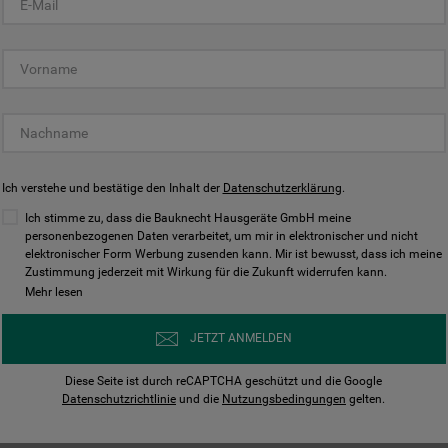
KUNDENCENTER
Ich verstehe und bestätige den Inhalt der
Datenschutzerklärung
.
Ich stimme zu, dass die Bauknecht Hausgeräte GmbH meine
personenbezogenen Daten verarbeitet, um mir in elektronischer und nicht
elektronischer Form Werbung zusenden kann. Mir ist bewusst, dass ich meine
Bedienungsanleitungen
Kontakt
Zustimmung jederzeit mit Wirkung für die Zukunft widerrufen kann.
ungen finden und herunterladen
Wir sind Mo - Sa für Sie d
Mehr lesen
Herunterladen
Jetzt anrufen
JETZT ANMELDEN
Diese Seite ist durch reCAPTCHA geschützt und die Google
Datenschutzrichtlinie
und die
Nutzungsbedingungen
gelten.