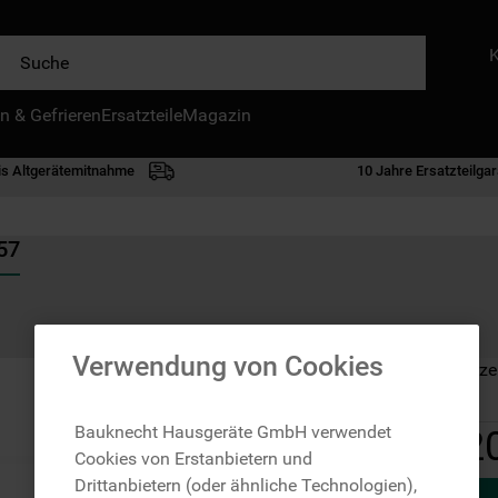
e
n & Gefrieren
IE HÄUFIGSTEN SUCHANFRAGEN
Ersatzteile
Magazin
waschmaschine
is Altgerätemitnahme
10 Jahre Ersatzteilgar
geschirrspülern
kühlgefrierkombination
57
bko
trockner
kühlschrank
Verwendung von Cookies
Auf Lager: Lieferze
gefrierschrank
mikrowelle
Bauknecht Hausgeräte GmbH verwendet
2
Cookies von Erstanbietern und
toplader
Drittanbietern (oder ähnliche Technologien),
0
.
kühl-gefrierkombination freistehend