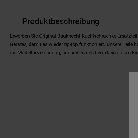
Produktbeschreibung
Erwerben Sie Original Bauknecht Kuehlschraenke Ersatzteil
Gerätes, damit es wieder tip-top funktioniert. Unsere Teile 
die Modellbezeichnung, um sicherzustellen, dass dieses Ersat