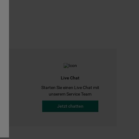
Live Chat
Starten Sie einen Live Chat mit
a
unserem Service Team
Jetzt chatten