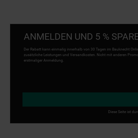
ANMELDEN UND 5 % SPAR
Der Rabatt kann einmalig innerhalb von 30 Tagen im Bauknecht Onlin
zusätzliche Leistungen und Versandkosten. Nicht mit anderen Promo 
erstmaliger Anmeldung.
Diese Seite ist d