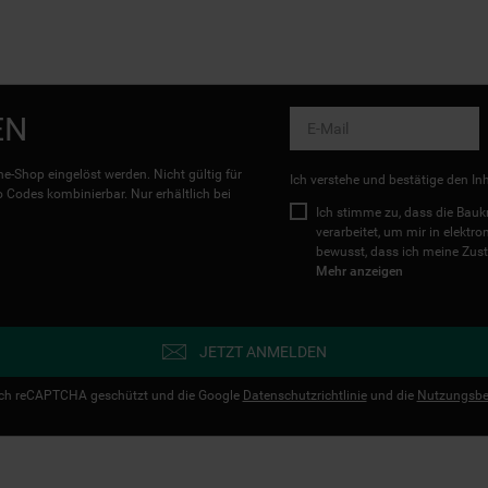
EN
e-Shop eingelöst werden. Nicht gültig für
Ich verstehe und bestätige den In
Codes kombinierbar. Nur erhältlich bei
Ich stimme zu, dass die Ba
verarbeitet, um mir in elektr
bewusst, dass ich meine Zust
Mehr anzeigen
JETZT ANMELDEN
urch reCAPTCHA geschützt und die Google
Datenschutzrichtlinie
und die
Nutzungsbe