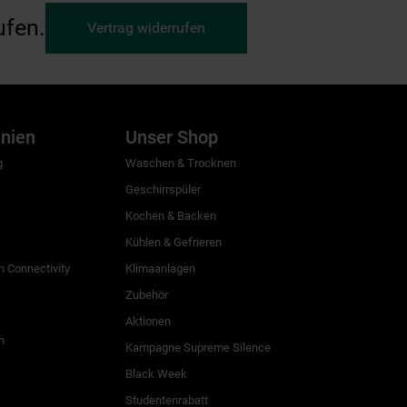
ufen.
Vertrag widerrufen
inien
Unser Shop
g
Waschen & Trocknen
Geschirrspüler
Kochen & Backen
Kühlen & Gefrieren
 Connectivity
Klimaanlagen
Zubehör
Aktionen
n
Kampagne Supreme Silence
Black Week
Studentenrabatt