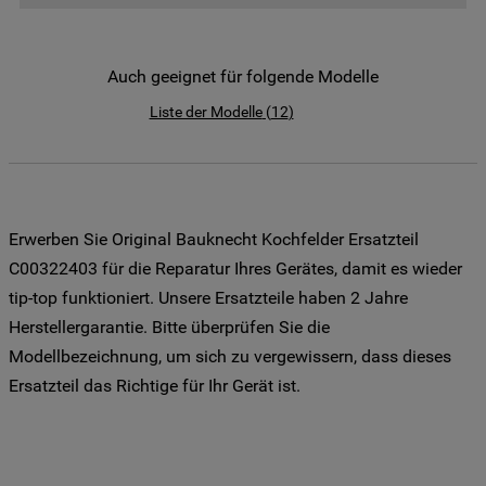
der Weitergabe Ihrer Daten an unsere
Drittanbieter für solche Zwecke zu. Wenn
Sie Ihre Präferenzen festlegen möchten,
Auch geeignet für folgende Modelle
klicken Sie auf die Schaltfläche "Cookie
Liste der Modelle
(
12
)
Einstellungen". Um unsere Cookie-Richtlinie
einzusehen klicken sie auf "Mehr
Informationen" . Wenn Sie auf "Nur
erforderliche Cookies" klicken, werden
lediglich unbedingt erforderliche Cookis
Erwerben Sie Original Bauknecht Kochfelder Ersatzteil
gesetzt. Mehr Informationen
C00322403 für die Reparatur Ihres Gerätes, damit es wieder
https://www.bauknecht.de/seiten/nutzung-
tip-top funktioniert. Unsere Ersatzteile haben 2 Jahre
von-cookies
Herstellergarantie. Bitte überprüfen Sie die
Modellbezeichnung, um sich zu vergewissern, dass dieses
Ersatzteil das Richtige für Ihr Gerät ist.