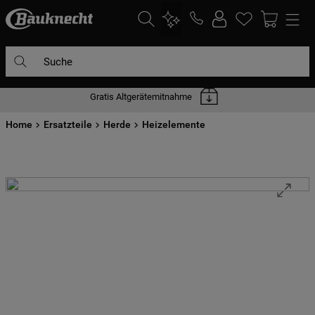
Suche
Gratis Altgerätemitnahme
DIE HÄUFIGSTEN SUCHANFRAGEN
Home
1
Ersatzteile
.
waschmaschine
Herde
Heizelemente
2
.
geschirrspülern
3
.
kühlgefrierkombination
4
.
bko
5
.
trockner
6
.
kühlschrank
7
.
gefrierschrank
8
.
mikrowelle