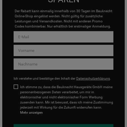
Der Rabatt kann einmalig innerhalb von 30 Tagen im Bauknecht
Online-Shop eingelöst werden. Nicht gültig für zusätzliche
Leistungen und Versandkosten. Nicht mit anderen Promo
Codes kombinierbar. Nur erhältlich bei erstmaliger Anmeldung.
Ich verstehe und bestätige den Inhalt der
Datenschutzerklärung
.
Ich stimme zu, dass die Bauknecht Hausgeräte GmbH meine
personenbezogenen Daten verarbeitet, um mir in
elektronischer und nicht elektronischer Form Werbung
zusenden kann. Mir ist bewusst, dass ich meine Zustimmung
jederzeit mit Wirkung für die Zukunft widerrufen kann.
Mehr anzeigen