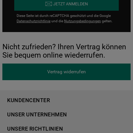
JETZT ANMELDEN
Diese Seite ist durch reCAPTCHA geschützt und die Google
Datenschutzrichtlinie
und die
Nutzungsbedingungen
gelten.
Nicht zufrieden? Ihren Vertrag können
Sie bequem online wiederrufen.
Vertrag widerrufen
KUNDENCENTER
Produktregistrierung
UNSER UNTERNEHMEN
Händlersuche
Über Bauknecht
Häufige Fragen
UNSERE RICHTLINIEN
Für Händler