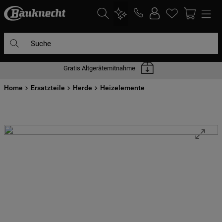
Suche
Gratis Altgerätemitnahme
DIE HÄUFIGSTEN SUCHANFRAGEN
Home
1
Ersatzteile
.
waschmaschine
Herde
Heizelemente
2
.
geschirrspülern
3
.
kühlgefrierkombination
4
.
bko
5
.
trockner
6
.
kühlschrank
7
.
gefrierschrank
8
.
mikrowelle