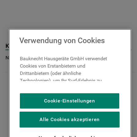
9
.
toplader
10
.
unterbau geschirrspüler
Verwendung von Cookies
Kappe J00397391
Nicht im Bauknecht Online Shop verfügbar
Bauknecht Hausgeräte GmbH verwendet
Cookies von Erstanbietern und
Drittanbietern (oder ähnliche
Technologien), um Ihr Surf-Erlebnis zu
verbessern (unbedingt erforderliche
Cookies), um unser Publikum zu messen
Cookie-Einstellungen
(Leistungs-Cookies), um die redaktionellen
Inhalte der Website basierend auf Ihrer
Nutzung der Website zu personalisieren,
Alle Cookies akzeptieren
die Funktionalität der Website zu
verbessern und Ihnen spezifische