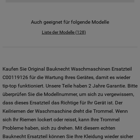
der Verwendung all unserer Cookies und
der Weitergabe Ihrer Daten an unsere
Drittanbieter für solche Zwecke zu. Wenn
Auch geeignet für folgende Modelle
Sie Ihre Präferenzen festlegen möchten,
Liste der Modelle
(
128
)
klicken Sie auf die Schaltfläche "Cookie
Einstellungen". Um unsere Cookie-Richtlinie
einzusehen klicken sie auf "Mehr
Informationen" . Wenn Sie auf "Nur
erforderliche Cookies" klicken, werden
Kaufen Sie Original Bauknecht Waschmaschinen Ersatzteil
lediglich unbedingt erforderliche Cookis
C00119126 für die Wartung Ihres Gerätes, damit es wieder
gesetzt. Mehr Informationen
https://www.bauknecht.de/seiten/nutzung-
tip-top funktioniert. Unsere Teile haben 2 Jahre Garantie. Bitte
von-cookies
überprüfen Sie die Modellnummer, um sich zu vergewissern,
dass dieses Ersatzteil das Richtige für Ihr Gerät ist. Der
Keilriemen der Waschmaschine dreht die Trommel. Wenn
sich Ihr Riemen lockert oder reisst, kann Ihre Trommel
Probleme haben, sich zu drehen. Mit diesem echten
Bauknecht Ersatzteil können Sie Ihre Kleidung wieder sicher