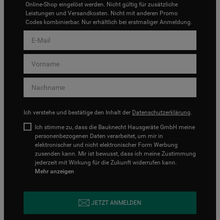
Online-Shop eingelöst werden. Nicht gültig für zusätzliche
Leistungen und Versandkosten. Nicht mit anderen Promo
Codes kombinierbar. Nur erhältlich bei erstmaliger Anmeldung.
Ich verstehe und bestätige den Inhalt der
Datenschutzerklärung
.
Ich stimme zu, dass die Bauknecht Hausgeräte GmbH meine
personenbezogenen Daten verarbeitet, um mir in
elektronischer und nicht elektronischer Form Werbung
zusenden kann. Mir ist bewusst, dass ich meine Zustimmung
jederzeit mit Wirkung für die Zukunft widerrufen kann.
Mehr anzeigen
JETZT ANMELDEN