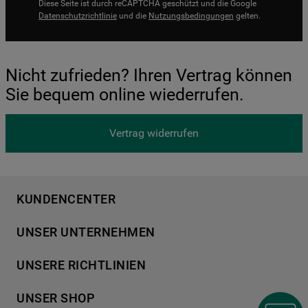
Diese Seite ist durch reCAPTCHA geschützt und die Google
Datenschutzrichtlinie
und die
Nutzungsbedingungen
gelten.
Nicht zufrieden? Ihren Vertrag können
Sie bequem online wiederrufen.
Vertrag widerrufen
KUNDENCENTER
Produktregistrierung
UNSER UNTERNEHMEN
Händlersuche
Über Bauknecht
Häufige Fragen
UNSERE RICHTLINIEN
Für Händler
Kundendienst
Datenschutzerklärung
Karriere
UNSER SHOP
Kontakt
Cookies