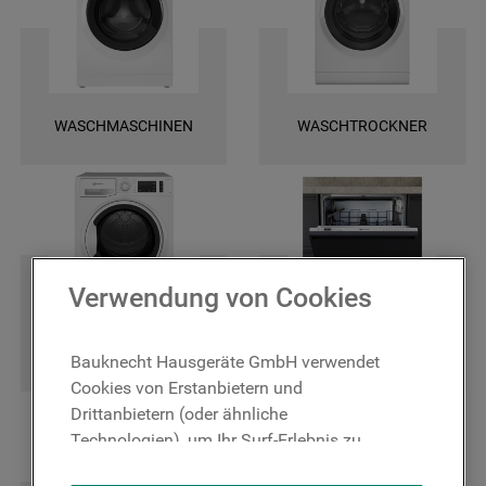
und finden Sie ganz leicht die spezifischen Ersatztele für Ihr Gerät. Wir
bieten Ihnen eine schnelle Lieferung und darüber hinaus 2 Jahre
Garantie auf das bestellte Ersatzteil. Entscheiden Sie sich für Original
Bauknecht Ersatzteile, damit Ihr Gerät wieder zuverlässig funktioniert!
WASCHMASCHINEN
WASCHTROCKNER
Verwendung von Cookies
TROCKNER
GESCHIRRSPÜLER
Bauknecht Hausgeräte GmbH verwendet
Cookies von Erstanbietern und
Drittanbietern (oder ähnliche
Technologien), um Ihr Surf-Erlebnis zu
verbessern (unbedingt erforderliche