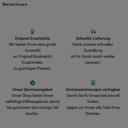
Weiterlesen
für viele Jahre zu gewährleisten. Kaufen Sie Ihre Bauknecht
Indem Sie auf die Schaltfläche "Alle
Ersatzteile direkt bei uns und entscheiden Sie sich für Haltbarkeit und
Sicherheit! Vermeiden Sie das Risiko, dass Ihr Gerät durch nicht
Cookies akzeptieren" klicken, stimmen Sie
originale Teile beschädigt wird. Wir liefern Ihre Bestellung schnell aus
der Verwendung all unserer Cookies und
und verkürzen damit die Wartezeit bis zur vollständigen
der Weitergabe Ihrer Daten an unsere
Wiederherstellung der Funktionsfähigkeit Ihres Gerätes.
Drittanbieter für solche Zwecke zu. Wenn
Original Ersatzteile
Schnelle Lieferung
Wir bieten Ihnen eine große
Dank unserer schnellen
Sie Ihre Präferenzen festlegen möchten,
Auswahl
Zustellung
klicken Sie auf die Schaltfläche "Cookie
an Original Bauknecht
ist Ihr Gerät rasch wieder
Einstellungen". Um unsere Cookie-Richtlinie
Ersatzteilen
repariert.
einzusehen klicken sie auf "Mehr
zu günstigen Preisen.
Informationen" . Wenn Sie auf "Nur
erforderliche Cookies" klicken, werden
lediglich unbedingt erforderliche Cookis
Unser Serviceangebot
Umrisszeichnungen verfügbar
gesetzt. Mehr Informationen
Unser Shop bietet Ihnen
Damit Sie Ihr Ersatzteil schnell
https://www.bauknecht.de/seiten/nutzung-
vielfältige Hilfsangebote, damit
finden,
von-cookies
Sie garantiert das richtige Teil
zeigen wir Ihnen alle Teile Ihres
kaufen.
Gerätes.