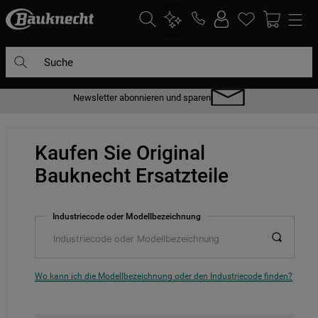
Suche
Hausgeräte direkt vom Hersteller
DIE HÄUFIGSTEN SUCHANFRAGEN
1
.
waschmaschine
Kaufen Sie Original
2
.
geschirrspülern
Bauknecht Ersatzteile
3
.
kühlgefrierkombination
4
.
bko
Industriecode oder Modellbezeichnung
5
.
trockner
6
.
kühlschrank
7
.
gefrierschrank
Wo kann ich die Modellbezeichnung oder den Industriecode finden?
8
.
mikrowelle