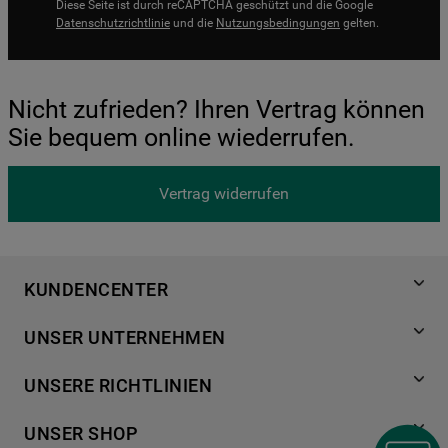
Diese Seite ist durch reCAPTCHA geschützt und die Google
Datenschutzrichtlinie
und die
Nutzungsbedingungen
gelten.
Nicht zufrieden? Ihren Vertrag können
Sie bequem online wiederrufen.
Vertrag widerrufen
KUNDENCENTER
Produktregistrierung
UNSER UNTERNEHMEN
Händlersuche
Über Bauknecht
Häufige Fragen
UNSERE RICHTLINIEN
Für Händler
Kundendienst
Datenschutzerklärung
Karriere
UNSER SHOP
Kontakt
Cookies