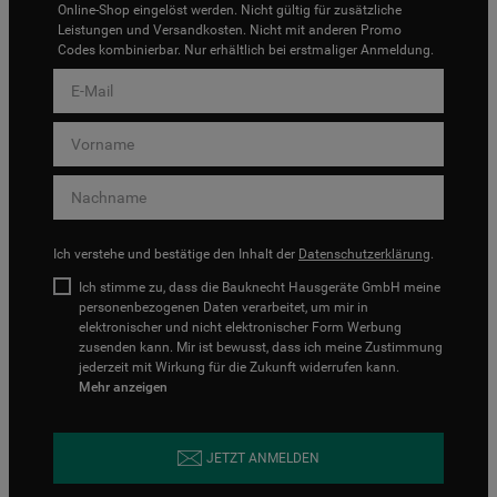
Online-Shop eingelöst werden. Nicht gültig für zusätzliche
Leistungen und Versandkosten. Nicht mit anderen Promo
Codes kombinierbar. Nur erhältlich bei erstmaliger Anmeldung.
Ich verstehe und bestätige den Inhalt der
Datenschutzerklärung
.
Ich stimme zu, dass die Bauknecht Hausgeräte GmbH meine
personenbezogenen Daten verarbeitet, um mir in
elektronischer und nicht elektronischer Form Werbung
zusenden kann. Mir ist bewusst, dass ich meine Zustimmung
jederzeit mit Wirkung für die Zukunft widerrufen kann.
Mehr anzeigen
JETZT ANMELDEN