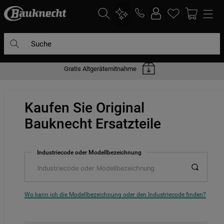
Suche
Gratis Altgerätemitnahme
DIE HÄUFIGSTEN SUCHANFRAGEN
1
.
waschmaschine
Kaufen Sie Original
2
.
geschirrspülern
Bauknecht Ersatzteile
3
.
kühlgefrierkombination
4
.
bko
Industriecode oder Modellbezeichnung
5
.
trockner
6
.
kühlschrank
7
.
gefrierschrank
Wo kann ich die Modellbezeichnung oder den Industriecode finden?
8
.
mikrowelle