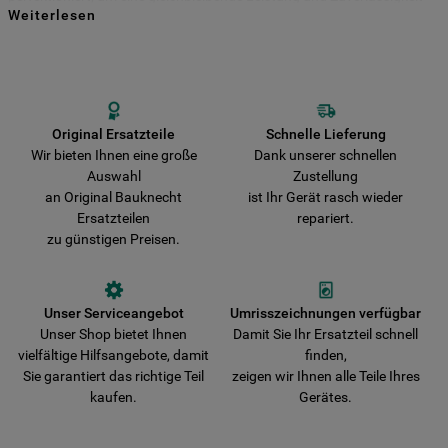
Weiterlesen
für viele Jahre zu gewährleisten. Kaufen Sie Ihre Bauknecht
Indem Sie auf die Schaltfläche "Alle
Ersatzteile direkt bei uns und entscheiden Sie sich für Haltbarkeit und
Sicherheit! Vermeiden Sie das Risiko, dass Ihr Gerät durch nicht
Cookies akzeptieren" klicken, stimmen Sie
originale Teile beschädigt wird. Wir liefern Ihre Bestellung schnell aus
der Verwendung all unserer Cookies und
und verkürzen damit die Wartezeit bis zur vollständigen
der Weitergabe Ihrer Daten an unsere
Wiederherstellung der Funktionsfähigkeit Ihres Gerätes.
Drittanbieter für solche Zwecke zu. Wenn
Original Ersatzteile
Schnelle Lieferung
Wir bieten Ihnen eine große
Dank unserer schnellen
Sie Ihre Präferenzen festlegen möchten,
Auswahl
Zustellung
klicken Sie auf die Schaltfläche "Cookie
an Original Bauknecht
ist Ihr Gerät rasch wieder
Einstellungen". Um unsere Cookie-Richtlinie
Ersatzteilen
repariert.
einzusehen klicken sie auf "Mehr
zu günstigen Preisen.
Informationen" . Wenn Sie auf "Nur
erforderliche Cookies" klicken, werden
lediglich unbedingt erforderliche Cookis
Unser Serviceangebot
Umrisszeichnungen verfügbar
gesetzt. Mehr Informationen
Unser Shop bietet Ihnen
Damit Sie Ihr Ersatzteil schnell
https://www.bauknecht.de/seiten/nutzung-
vielfältige Hilfsangebote, damit
finden,
von-cookies
Sie garantiert das richtige Teil
zeigen wir Ihnen alle Teile Ihres
kaufen.
Gerätes.