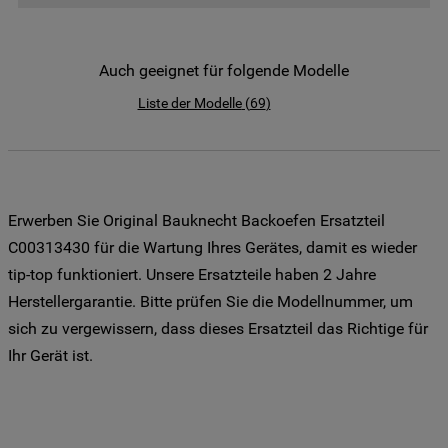
der Weitergabe Ihrer Daten an unsere
Drittanbieter für solche Zwecke zu. Wenn
Sie Ihre Präferenzen festlegen möchten,
Auch geeignet für folgende Modelle
klicken Sie auf die Schaltfläche "Cookie
Liste der Modelle
(
69
)
Einstellungen". Um unsere Cookie-Richtlinie
einzusehen klicken sie auf "Mehr
Informationen" . Wenn Sie auf "Nur
erforderliche Cookies" klicken, werden
lediglich unbedingt erforderliche Cookis
Erwerben Sie Original Bauknecht Backoefen Ersatzteil
gesetzt. Mehr Informationen
C00313430 für die Wartung Ihres Gerätes, damit es wieder
https://www.bauknecht.de/seiten/nutzung-
tip-top funktioniert. Unsere Ersatzteile haben 2 Jahre
von-cookies
Herstellergarantie. Bitte prüfen Sie die Modellnummer, um
sich zu vergewissern, dass dieses Ersatzteil das Richtige für
Ihr Gerät ist.