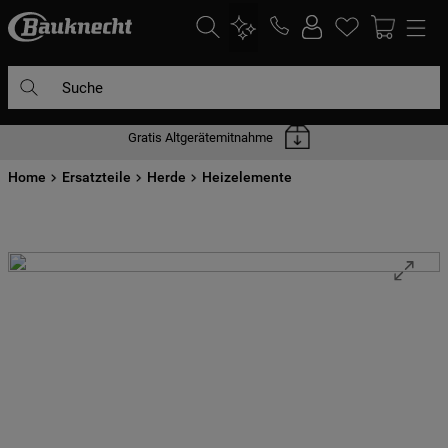
Suche
Gratis Altgerätemitnahme
DIE HÄUFIGSTEN SUCHANFRAGEN
Home
1
Ersatzteile
.
waschmaschine
Herde
Heizelemente
2
.
geschirrspülern
3
.
kühlgefrierkombination
4
.
bko
5
.
trockner
6
.
kühlschrank
7
.
gefrierschrank
8
.
mikrowelle