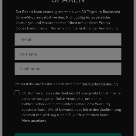
Der Rabatt kann einmalig innerhalb von 30 Tagen im Bauknecht
Online-Shop eingelöst werden. Nicht gültig für zusätzliche
Leistungen und Versandkosten. Nicht mit anderen Promo
Codes kombinierbar. Nur erhältlich bei erstmaliger Anmeldung.
Ich verstehe und bestätige den Inhalt der
Datenschutzerklärung
.
Ich stimme zu, dass die Bauknecht Hausgeräte GmbH meine
personenbezogenen Daten verarbeitet, um mir in
elektronischer und nicht elektronischer Form Werbung
zusenden kann. Mir ist bewusst, dass ich meine Zustimmung
jederzeit mit Wirkung für die Zukunft widerrufen kann.
Mehr anzeigen