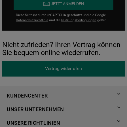
JETZT ANMELDEN
Diese Seite ist durch reCAPTCHA geschützt und die Google
Datenschutzrichtlinie
und die
Nutzungsbedingungen
gelten.
Nicht zufrieden? Ihren Vertrag können
Sie bequem online wiederrufen.
Vertrag widerrufen
KUNDENCENTER
Produktregistrierung
UNSER UNTERNEHMEN
Händlersuche
Über Bauknecht
Häufige Fragen
UNSERE RICHTLINIEN
Für Händler