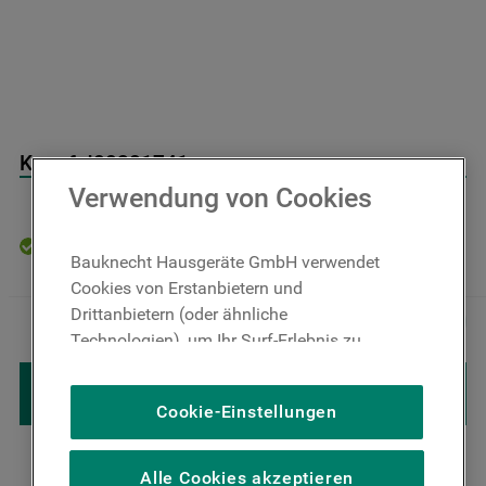
9
.
toplader
10
.
gefriertruhe
Knopf J00281741
Verwendung von Cookies
Auf Lager: Lieferzeit 4-6 Werktage
Bauknecht Hausgeräte GmbH verwendet
Cookies von Erstanbietern und
15
,
00
€
Inkl. MwSt
Drittanbietern (oder ähnliche
－
＋
zzgl. Versand
Technologien), um Ihr Surf-Erlebnis zu
verbessern (unbedingt erforderliche
IN DEN WARENKORB LEGEN
Cookies), um unser Publikum zu messen
Cookie-Einstellungen
(Leistungs-Cookies), um die redaktionellen
Inhalte der Website basierend auf Ihrer
Nutzung der Website zu personalisieren,
Alle Cookies akzeptieren