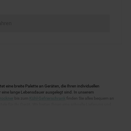
ahren
eine breite Palette an Geräten, die Ihren individuellen
für eine lange Lebensdauer ausgelegt sind. In unserem
rockner
bis zum
Kühl-Gefrierschrank
finden Sie alles bequem an
ele für Ihr Gerät. Wir bieten Ihnen eine schnelle Lieferung und
uverlässig funktioniert!