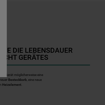
SIE DIE LEBENSDAUER
ECHT GERÄTES
echt Gerät möglicherweise eine
 neuer
Besteckkorb
, eine neue
in
Heizelement
.