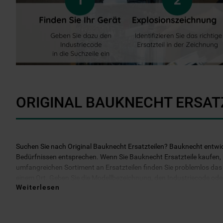
ORIGINAL BAUKNECHT ERSAT
Suchen Sie nach Original Bauknecht Ersatzteilen? Bauknecht entwicke
Bedürfnissen entsprechen. Wenn Sie Bauknecht Ersatzteile kaufen, kö
umfangreichen Sortiment an Ersatzteilen finden Sie problemlos das b
einem Ort. Geben Sie die Modellbezeichnung, den Industriecode oder d
Weiterlesen
darüber hinaus 2 Jahre Garantie auf das bestellte Ersatzteil. Entsche