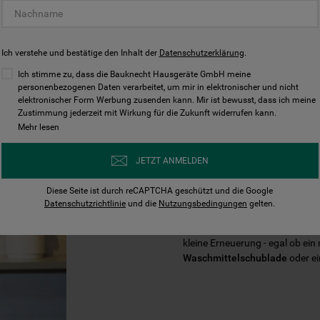
Ich verstehe und bestätige den Inhalt der
Datenschutzerklärung
.
Ich stimme zu, dass die Bauknecht Hausgeräte GmbH meine
personenbezogenen Daten verarbeitet, um mir in elektronischer und nicht
elektronischer Form Werbung zusenden kann. Mir ist bewusst, dass ich meine
Zustimmung jederzeit mit Wirkung für die Zukunft widerrufen kann.
Mehr lesen
VERLÄNGERN 
JETZT ANMELDEN
IHRES BAUKN
Diese Seite ist durch reCAPTCHA geschützt und die Google
Datenschutzrichtlinie
und die
Nutzungsbedingungen
gelten.
Mit der Zeit braucht Ihr Baukn
kleine Erneuerung - egal ob ein
Waschmittelschublade
oder e