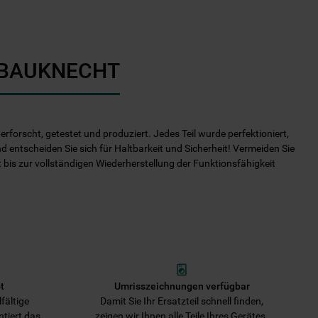
I BAUKNECHT
rforscht, getestet und produziert. Jedes Teil wurde perfektioniert,
nd entscheiden Sie sich für Haltbarkeit und Sicherheit! Vermeiden Sie
it bis zur vollständigen Wiederherstellung der Funktionsfähigkeit
t
Umrisszeichnungen verfügbar
fältige
Damit Sie Ihr Ersatzteil schnell finden,
ntiert das
zeigen wir Ihnen alle Teile Ihres Gerätes.