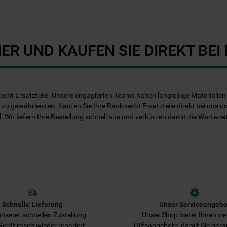
Informationen" . Wenn Sie auf "Nur
erforderliche Cookies" klicken, werden
lediglich unbedingt erforderliche Cookis
gesetzt. Mehr Informationen
ER UND KAUFEN SIE DIREKT BE
https://www.bauknecht.de/seiten/nutzung-
von-cookies
echt Ersatzteile. Unsere engagierten Teams haben langlebige Materialien e
 zu gewährleisten. Kaufen Sie Ihre Bauknecht Ersatzteile direkt bei uns u
d. Wir liefern Ihre Bestellung schnell aus und verkürzen damit die Warteze
Schnelle Lieferung
Unser Serviceangebo
nserer schnellen Zustellung
Unser Shop bietet Ihnen viel
 Gerät rasch wieder repariert.
Hilfsangebote, damit Sie gara