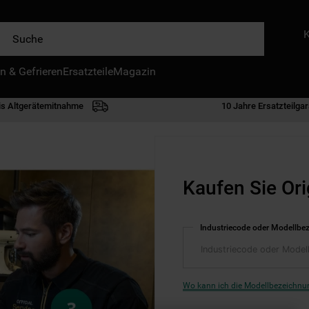
e
n & Gefrieren
IE HÄUFIGSTEN SUCHANFRAGEN
Ersatzteile
Magazin
waschmaschine
is Altgerätemitnahme
10 Jahre Ersatzteilgar
geschirrspülern
kühlgefrierkombination
bko
Kaufen Sie Ori
trockner
kühlschrank
Industriecode oder Modellbe
gefrierschrank
mikrowelle
toplader
Wo kann ich die Modellbezeichnun
0
.
kühl-gefrierkombination freistehend