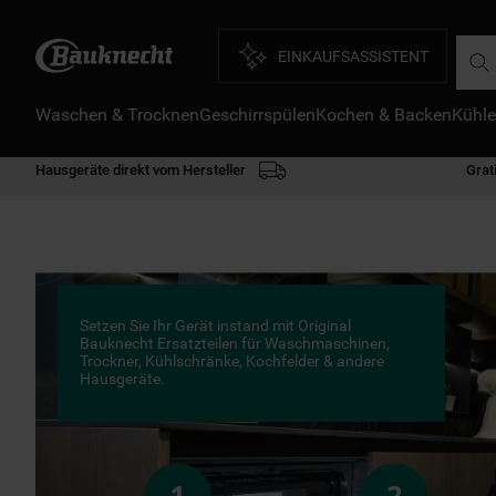
Such
EINKAUFSASSISTENT
Waschen & Trocknen
Geschirrspülen
Kochen & Backen
Kühle
D
1
.
Hausgeräte direkt vom Hersteller
Grat
2
.
3
.
4
.
5
.
Setzen Sie Ihr Gerät instand mit Original
6
.
Bauknecht Ersatzteilen für Waschmaschinen,
Trockner, Kühlschränke, Kochfelder & andere
Hausgeräte.
7
.
8
.
9
.
1