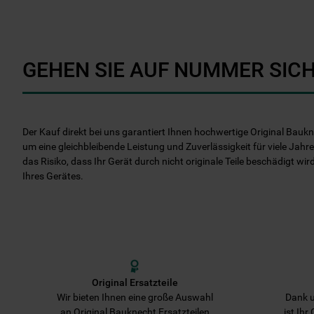
GEHEN SIE AUF NUMMER SICH
Der Kauf direkt bei uns garantiert Ihnen hochwertige Original Baukn
um eine gleichbleibende Leistung und Zuverlässigkeit für viele Jahre
das Risiko, dass Ihr Gerät durch nicht originale Teile beschädigt wir
Ihres Gerätes.
Original Ersatzteile
Wir bieten Ihnen eine große Auswahl
Dank u
an Original Bauknecht Ersatzteilen
ist Ihr