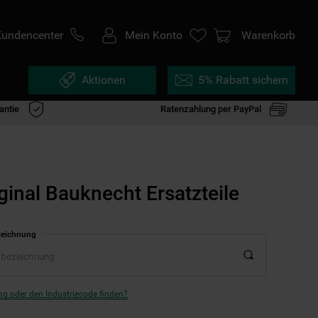
Kundencenter
Mein Konto
Warenkorb
Aktionen
5% Rabatt sichern
antie
Ratenzahlung per PayPal
ginal Bauknecht Ersatzteile
zeichnung
g oder den Industriecode finden?