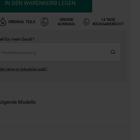
IN DEN WARENKORB LEGEN
GROSSE A
14 TAGE
ORIGINAL TEILE
USWAHL
RÜCKGABERECHT
Teil für mein Gerät?
del name or industrial code?
folgende Modelle