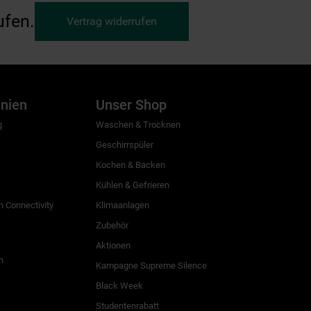
ufen.
Vertrag widerrufen
inien
Unser Shop
g
Waschen & Trocknen
Geschirrspüler
Kochen & Backen
Kühlen & Gefrieren
 Connectivity
Klimaanlagen
Zubehör
Aktionen
n
Kampagne Supreme Silence
Black Week
Studentenrabatt