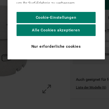
um Ihr Surf-Erlebnis zu verbessern
(unbedingt erforderliche Cookies), um unser
Publikum zu messen (Leistungs-Cookies),
SCHNELLE
Cookie-Einstellungen
LIEFERUNG
um die redaktionellen Inhalte der Website
basierend auf Ihrer Nutzung der Website zu
Alle Cookies akzeptieren
Ist dies das richtige 
personalisieren, die Funktionalität der
Website zu verbessern und Ihnen
spezifische Funktionen anzubieten
Nur erforderliche cookies
(Funktionelle-Cookies) und für
Where can I find the mo
personalisierte und nicht personalisierte
Werbung basierend auf Ihren
Gewohnheiten, Interaktionen mit unseren
Websites, Werbeanzeigen und Interessen
(einschließlich über Drittanbieter und auf
Auch geeignet für 
anderen Websites oder sozialen
Liste der Modelle
(
6
)
Plattformen, beispielsweise Google LLC –
weitere Informationen zu den
Datenschutzbestimmungen von Google
finden Sie hier: