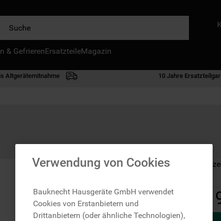
e
n & Gefrieren
IE HÄUFIGSTEN SUCHANFRAGEN
Ersatzteile
Magazin
waschmaschine
is Altgerätemitnahme
10 Jahre Ersatzteilgar
geschirrspülern
kühlgefrierkombination
bko
trockner
kühlschrank
Verwendung von Cookies
Auf Lager: Lieferze
gefrierschrank
mikrowelle
Bauknecht Hausgeräte GmbH verwendet
Cookies von Erstanbietern und
toplader
Drittanbietern (oder ähnliche Technologien),
0
.
gefriertruhe