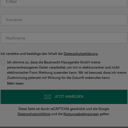
KUNDENCENTER
Ich verstehe und bestätige den Inhalt der
Datenschutzerklärung
.
Ich stimme zu, dass die Bauknecht Hausgeräte GmbH meine
personenbezogenen Daten verarbeitet, um mir in elektronischer und nicht
elektronischer Form Werbung zusenden kann. Mir ist bewusst, dass ich meine
Bedienungsanleitungen
Kontakt
Zustimmung jederzeit mit Wirkung für die Zukunft widerrufen kann.
ungen finden und herunterladen
Wir sind Mo - Sa für Sie d
Mehr lesen
Herunterladen
Jetzt anrufen
JETZT ANMELDEN
Diese Seite ist durch reCAPTCHA geschützt und die Google
Datenschutzrichtlinie
und die
Nutzungsbedingungen
gelten.