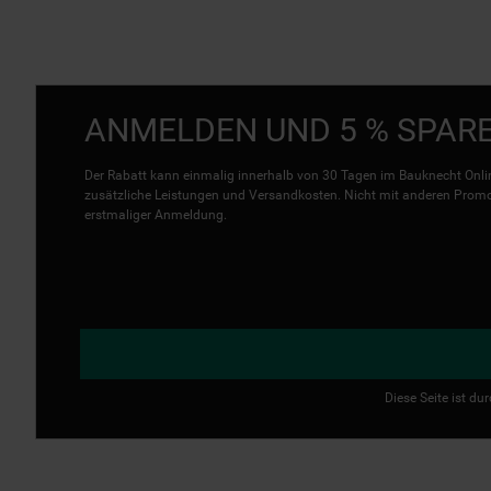
ANMELDEN UND 5 % SPAR
Der Rabatt kann einmalig innerhalb von 30 Tagen im Bauknecht Onlin
zusätzliche Leistungen und Versandkosten. Nicht mit anderen Promo 
erstmaliger Anmeldung.
Diese Seite ist d