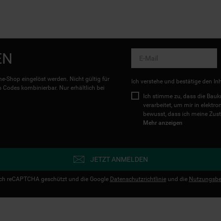
EN
e-Shop eingelöst werden. Nicht gültig für
Ich verstehe und bestätige den In
Codes kombinierbar. Nur erhältlich bei
Ich stimme zu, dass die Ba
verarbeitet, um mir in elektr
bewusst, dass ich meine Zust
Mehr anzeigen
JETZT ANMELDEN
urch reCAPTCHA geschützt und die Google
Datenschutzrichtlinie
und die
Nutzungsbe