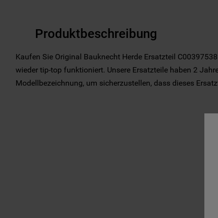
Produktbeschreibung
Kaufen Sie Original Bauknecht Herde Ersatzteil C00397538 f
wieder tip-top funktioniert. Unsere Ersatzteile haben 2 Jahre
Modellbezeichnung, um sicherzustellen, dass dieses Ersatztei