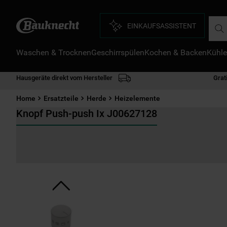
Such
EINKAUFSASSISTENT
Waschen & Trocknen
Geschirrspülen
Kochen & Backen
Kühle
D
1
.
Hausgeräte direkt vom Hersteller
Grat
2
.
Home
Ersatzteile
Herde
Heizelemente
3
.
Knopf Push-push Ix J00627128
4
.
5
.
6
.
7
.
8
.
9
.
1