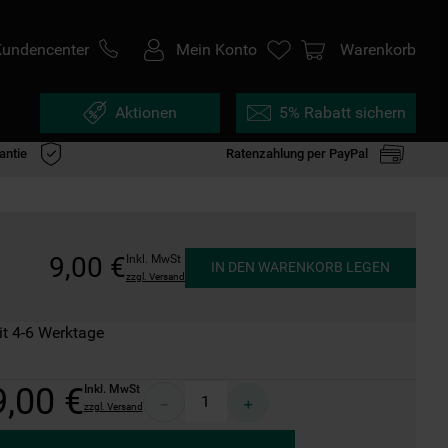
Kundencenter
Mein Konto
Warenkorb
Aktionen
5% Rabatt sichern
antie
Ratenzahlung per PayPal
9
,
00
€
Inkl. MwSt
IN DEN WARENKORB LEGEN
zzgl. Versand
it 4-6 Werktage
9
,
00
€
Inkl. MwSt
－
＋
zzgl. Versand