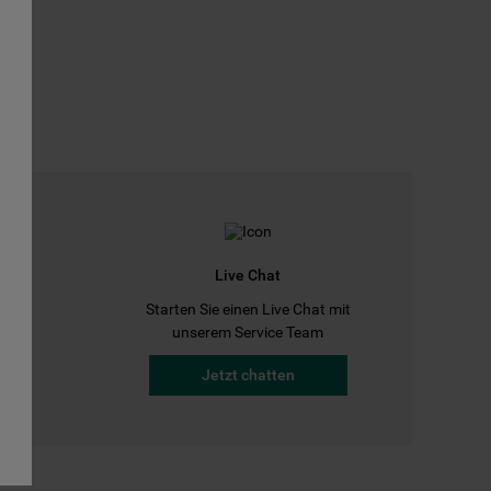
Live Chat
Starten Sie einen Live Chat mit
a
unserem Service Team
Jetzt chatten