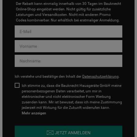
Der Rabatt kann einmalig innerhalb von 30 Tagen im Bauknecht
Online-Shop eingelöst werden. Nicht gültig für zusätzliche
Leistungen und Versandkosten. Nicht mit anderen Promo
Codes kombinierbar. Nur erhältlich bei erstmaliger Anmeldung.
Ich verstehe und bestätige den Inhalt der
Datenschutzerklärung
.
Ich stimme zu, dass die Bauknecht Hausgeräte GmbH meine
personenbezogenen Daten verarbeitet, um mir in
elektronischer und nicht elektronischer Form Werbung
zusenden kann. Mir ist bewusst, dass ich meine Zustimmung
jederzeit mit Wirkung für die Zukunft widerrufen kann.
Mehr anzeigen
JETZT ANMELDEN