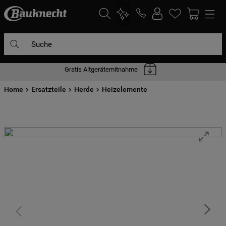
Suche
Gratis Altgerätemitnahme
DIE HÄUFIGSTEN SUCHANFRAGEN
Home
1
Ersatzteile
.
waschmaschine
Herde
Heizelemente
2
.
geschirrspülern
3
.
kühlgefrierkombination
4
.
bko
5
.
trockner
6
.
kühlschrank
7
.
mikrowelle
8
.
toplader