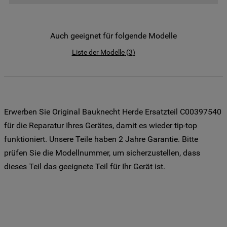
der Weitergabe Ihrer Daten an unsere
Drittanbieter für solche Zwecke zu. Wenn
Sie Ihre Präferenzen festlegen möchten,
Auch geeignet für folgende Modelle
klicken Sie auf die Schaltfläche "Cookie
Liste der Modelle
(
3
)
Einstellungen". Um unsere Cookie-Richtlinie
einzusehen klicken sie auf "Mehr
Informationen" . Wenn Sie auf "Nur
erforderliche Cookies" klicken, werden
lediglich unbedingt erforderliche Cookis
Erwerben Sie Original Bauknecht Herde Ersatzteil C00397540
gesetzt. Mehr Informationen
für die Reparatur Ihres Gerätes, damit es wieder tip-top
https://www.bauknecht.de/seiten/nutzung-
funktioniert. Unsere Teile haben 2 Jahre Garantie. Bitte
von-cookies
prüfen Sie die Modellnummer, um sicherzustellen, dass
dieses Teil das geeignete Teil für Ihr Gerät ist.