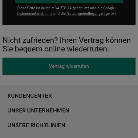
Diese Seite ist durch reCAPTCHA geschützt und die Google
Datenschutzrichtlinie
und die
Nutzungsbedingungen
gelten.
Nicht zufrieden? Ihren Vertrag können
Sie bequem online wiederrufen.
Vertrag widerrufen
KUNDENCENTER
Produktregistrierung
UNSER UNTERNEHMEN
Händlersuche
Über Bauknecht
Häufige Fragen
UNSERE RICHTLINIEN
Für Händler
Kundendienst
Datenschutzerklärung
Karriere