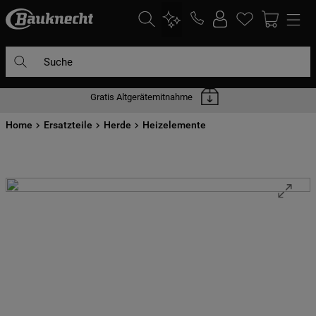
Suche
Gratis Altgerätemitnahme
DIE HÄUFIGSTEN SUCHANFRAGEN
Home
1
Ersatzteile
.
waschmaschine
Herde
Heizelemente
2
.
geschirrspülern
3
.
kühlgefrierkombination
4
.
bko
5
.
trockner
6
.
kühlschrank
7
.
gefrierschrank
8
.
mikrowelle