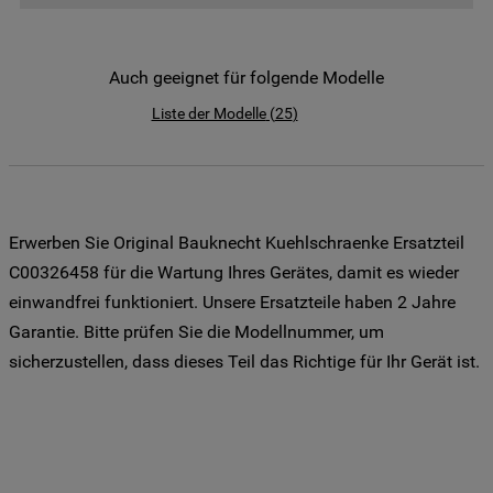
der Weitergabe Ihrer Daten an unsere
Drittanbieter für solche Zwecke zu. Wenn
Sie Ihre Präferenzen festlegen möchten,
Auch geeignet für folgende Modelle
klicken Sie auf die Schaltfläche "Cookie
Liste der Modelle
(
25
)
Einstellungen". Um unsere Cookie-Richtlinie
einzusehen klicken sie auf "Mehr
Informationen" . Wenn Sie auf "Nur
erforderliche Cookies" klicken, werden
lediglich unbedingt erforderliche Cookis
Erwerben Sie Original Bauknecht Kuehlschraenke Ersatzteil
gesetzt. Mehr Informationen
C00326458 für die Wartung Ihres Gerätes, damit es wieder
https://www.bauknecht.de/seiten/nutzung-
einwandfrei funktioniert. Unsere Ersatzteile haben 2 Jahre
von-cookies
Garantie. Bitte prüfen Sie die Modellnummer, um
sicherzustellen, dass dieses Teil das Richtige für Ihr Gerät ist.