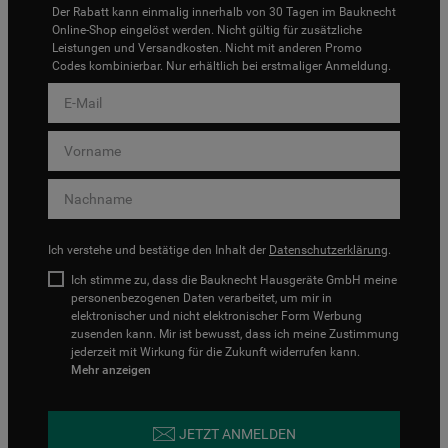
Der Rabatt kann einmalig innerhalb von 30 Tagen im Bauknecht
Online-Shop eingelöst werden. Nicht gültig für zusätzliche
Leistungen und Versandkosten. Nicht mit anderen Promo
Codes kombinierbar. Nur erhältlich bei erstmaliger Anmeldung.
Ich verstehe und bestätige den Inhalt der
Datenschutzerklärung
.
Ich stimme zu, dass die Bauknecht Hausgeräte GmbH meine
personenbezogenen Daten verarbeitet, um mir in
elektronischer und nicht elektronischer Form Werbung
zusenden kann. Mir ist bewusst, dass ich meine Zustimmung
jederzeit mit Wirkung für die Zukunft widerrufen kann.
Mehr anzeigen
JETZT ANMELDEN