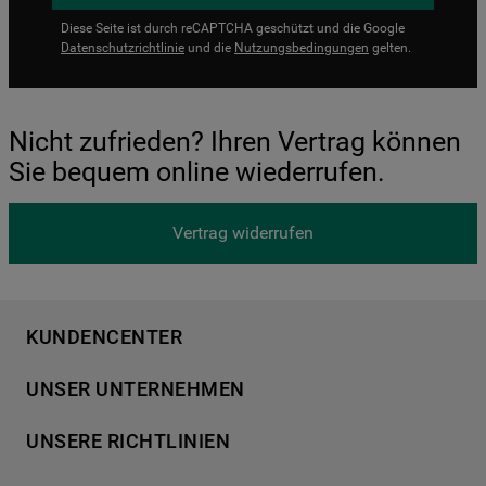
Diese Seite ist durch reCAPTCHA geschützt und die Google
Datenschutzrichtlinie
und die
Nutzungsbedingungen
gelten.
Nicht zufrieden? Ihren Vertrag können
Sie bequem online wiederrufen.
Vertrag widerrufen
KUNDENCENTER
Produktregistrierung
UNSER UNTERNEHMEN
Händlersuche
Über Bauknecht
Häufige Fragen
UNSERE RICHTLINIEN
Für Händler
Kundendienst
Datenschutzerklärung
Karriere