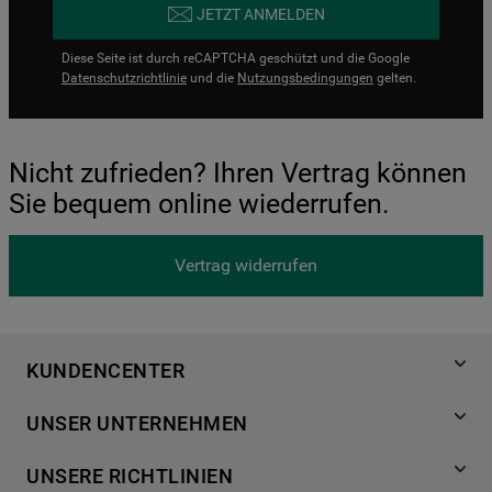
JETZT ANMELDEN
Diese Seite ist durch reCAPTCHA geschützt und die Google
Datenschutzrichtlinie
und die
Nutzungsbedingungen
gelten.
Nicht zufrieden? Ihren Vertrag können
Sie bequem online wiederrufen.
Vertrag widerrufen
KUNDENCENTER
Produktregistrierung
UNSER UNTERNEHMEN
Händlersuche
Über Bauknecht
Häufige Fragen
UNSERE RICHTLINIEN
Für Händler