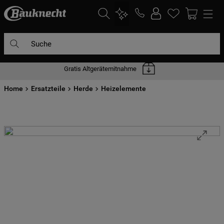
Suche
Gratis Altgerätemitnahme
DIE HÄUFIGSTEN SUCHANFRAGEN
Home
1
Ersatzteile
.
waschmaschine
Herde
Heizelemente
2
.
geschirrspülern
3
.
kühlgefrierkombination
4
.
bko
5
.
trockner
6
.
kühlschrank
7
.
gefrierschrank
8
.
mikrowelle