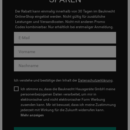
Der Rabatt kann einmalig innerhalb von 30 Tagen im Bauknecht
Online-Shop eingelöst werden. Nicht gültig für zusätzliche
Leistungen und Versandkosten. Nicht mit anderen Promo
Codes kombinierbar. Nur erhältlich bei erstmaliger Anmeldung.
Ich verstehe und bestätige den Inhalt der
Datenschutzerklärung
.
Ich stimme zu, dass die Bauknecht Hausgeräte GmbH meine
personenbezogenen Daten verarbeitet, um mir in
elektronischer und nicht elektronischer Form Werbung
zusenden kann. Mir ist bewusst, dass ich meine Zustimmung
jederzeit mit Wirkung für die Zukunft widerrufen kann.
Mehr anzeigen