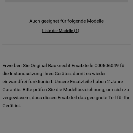
der Weitergabe Ihrer Daten an unsere
Drittanbieter für solche Zwecke zu. Wenn
Sie Ihre Präferenzen festlegen möchten,
Auch geeignet für folgende Modelle
klicken Sie auf die Schaltfläche "Cookie
Liste der Modelle
(
1
)
Einstellungen". Um unsere Cookie-Richtlinie
einzusehen klicken sie auf "Mehr
Informationen" . Wenn Sie auf "Nur
erforderliche Cookies" klicken, werden
lediglich unbedingt erforderliche Cookis
Erwerben Sie Original Bauknecht Ersatzteile C00506049 für
gesetzt. Mehr Informationen
die Instandsetzung Ihres Gerätes, damit es wieder
https://www.bauknecht.de/seiten/nutzung-
einwandfrei funktioniert. Unsere Ersatzteile haben 2 Jahre
von-cookies
Garantie. Bitte prüfen Sie die Modellbezeichnung, um sich zu
vergewissern, dass dieses Ersatzteil das geeignete Teil für Ihr
Gerät ist.