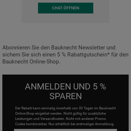
CHAT ÖFFNEN
Abonnieren Sie den Bauknecht Newsletter und
sichern Sie sich einen 5 % Rabattgutschein* für den
Bauknecht Online-Shop.
ANMELDEN UND 5 %
SPAREN
Der Rabatt kann einmalig innerhalb von 30 Tagen im Bauknecht
Online-Shop eingelöst werden. Nicht gültig für zusätzliche
Leistungen und Versandkosten. Nicht mit anderen Promo
Codes kombinierbar. Nur erhältlich bei erstmaliger Anmeldung.