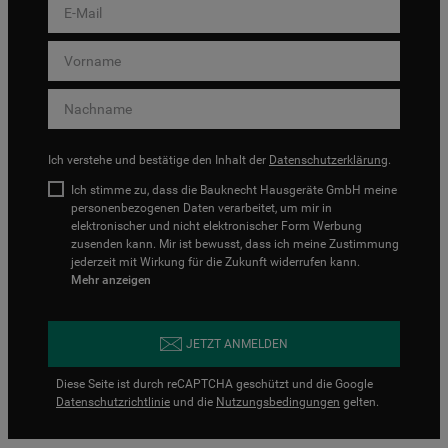
Ich verstehe und bestätige den Inhalt der
Datenschutzerklärung
.
Ich stimme zu, dass die Bauknecht Hausgeräte GmbH meine
personenbezogenen Daten verarbeitet, um mir in
elektronischer und nicht elektronischer Form Werbung
zusenden kann. Mir ist bewusst, dass ich meine Zustimmung
jederzeit mit Wirkung für die Zukunft widerrufen kann.
Mehr anzeigen
JETZT ANMELDEN
Diese Seite ist durch reCAPTCHA geschützt und die Google
Datenschutzrichtlinie
und die
Nutzungsbedingungen
gelten.