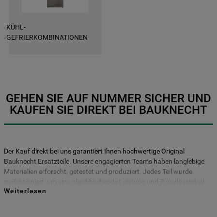
gesetzt. Mehr Informationen
https://www.bauknecht.de/seiten/nutzung-
von-cookies
KÜHL-
GEFRIERKOMBINATIONEN
Mehr anzeigen
GEHEN SIE AUF NUMMER SICHER UND
KAUFEN SIE DIREKT BEI BAUKNECHT
Der Kauf direkt bei uns garantiert Ihnen hochwertige Original
Bauknecht Ersatzteile. Unsere engagierten Teams haben langlebige
Materialien erforscht, getestet und produziert. Jedes Teil wurde
perfektioniert, um eine gleichbleibende Leistung und Zuverlässigkeit
Weiterlesen
für viele Jahre zu gewährleisten. Kaufen Sie Ihre Bauknecht
Ersatzteile direkt bei uns und entscheiden Sie sich für Haltbarkeit und
Sicherheit! Vermeiden Sie das Risiko, dass Ihr Gerät durch nicht