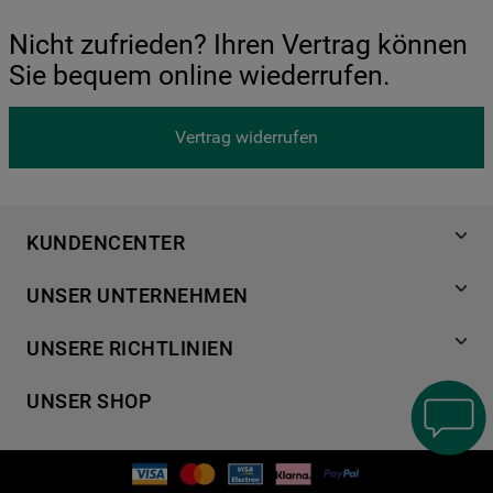
Nicht zufrieden? Ihren Vertrag können
Sie bequem online wiederrufen.
Vertrag widerrufen
KUNDENCENTER
Produktregistrierung
UNSER UNTERNEHMEN
Händlersuche
Über Bauknecht
Häufige Fragen
UNSERE RICHTLINIEN
Für Händler
Kundendienst
Datenschutzerklärung
Karriere
UNSER SHOP
Kontakt
Cookies
Presse
Bedienungsanleitungen
Impressum
Waschen & Trocknen
Ersatzteile
AGB
Geschirrspüler