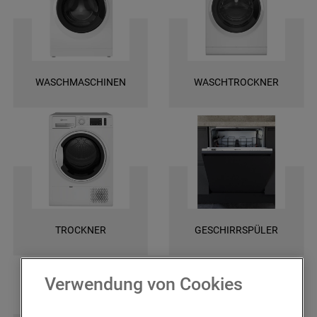
und finden Sie ganz leicht die spezifischen Ersatztele für Ihr Gerät. Wir
bieten Ihnen eine schnelle Lieferung und darüber hinaus 2 Jahre
Garantie auf das bestellte Ersatzteil. Entscheiden Sie sich für Original
Bauknecht Ersatzteile, damit Ihr Gerät wieder zuverlässig funktioniert!
WASCHMASCHINEN
WASCHTROCKNER
TROCKNER
GESCHIRRSPÜLER
Verwendung von Cookies