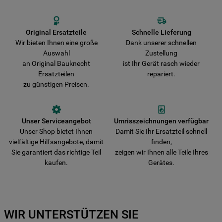
originale Teile beschädigt wird. Wir liefern Ihre Bestellung schnell aus
und verkürzen damit die Wartezeit bis zur vollständigen
Wiederherstellung der Funktionsfähigkeit Ihres Gerätes.
Original Ersatzteile
Schnelle Lieferung
Wir bieten Ihnen eine große
Dank unserer schnellen
Auswahl
Zustellung
an Original Bauknecht
ist Ihr Gerät rasch wieder
Ersatzteilen
repariert.
zu günstigen Preisen.
Unser Serviceangebot
Umrisszeichnungen verfügbar
Unser Shop bietet Ihnen
Damit Sie Ihr Ersatzteil schnell
vielfältige Hilfsangebote, damit
finden,
Sie garantiert das richtige Teil
zeigen wir Ihnen alle Teile Ihres
kaufen.
Gerätes.
WIR UNTERSTÜTZEN SIE