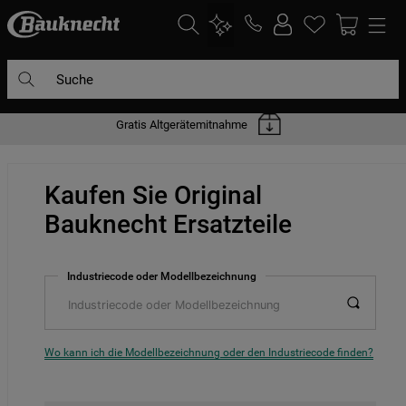
Suche
Gratis Altgerätemitnahme
DIE HÄUFIGSTEN SUCHANFRAGEN
1
.
waschmaschine
Kaufen Sie Original
2
.
geschirrspülern
Bauknecht Ersatzteile
3
.
kühlgefrierkombination
4
.
bko
Industriecode oder Modellbezeichnung
5
.
trockner
6
.
kühlschrank
7
.
gefrierschrank
Wo kann ich die Modellbezeichnung oder den Industriecode finden?
8
.
mikrowelle