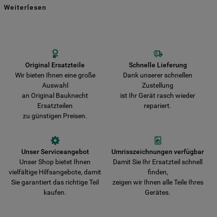
Weiterlesen
für viele Jahre zu gewährleisten. Kaufen Sie Ihre Bauknecht
Indem Sie auf die Schaltfläche "Alle
Ersatzteile direkt bei uns und entscheiden Sie sich für Haltbarkeit und
Sicherheit! Vermeiden Sie das Risiko, dass Ihr Gerät durch nicht
Cookies akzeptieren" klicken, stimmen Sie
originale Teile beschädigt wird. Wir liefern Ihre Bestellung schnell aus
der Verwendung all unserer Cookies und
und verkürzen damit die Wartezeit bis zur vollständigen
der Weitergabe Ihrer Daten an unsere
Wiederherstellung der Funktionsfähigkeit Ihres Gerätes.
Drittanbieter für solche Zwecke zu. Wenn
Original Ersatzteile
Schnelle Lieferung
Wir bieten Ihnen eine große
Dank unserer schnellen
Sie Ihre Präferenzen festlegen möchten,
Auswahl
Zustellung
klicken Sie auf die Schaltfläche "Cookie
an Original Bauknecht
ist Ihr Gerät rasch wieder
Einstellungen". Um unsere Cookie-Richtlinie
Ersatzteilen
repariert.
einzusehen klicken sie auf "Mehr
zu günstigen Preisen.
Informationen" . Wenn Sie auf "Nur
erforderliche Cookies" klicken, werden
lediglich unbedingt erforderliche Cookis
Unser Serviceangebot
Umrisszeichnungen verfügbar
gesetzt. Mehr Informationen
Unser Shop bietet Ihnen
Damit Sie Ihr Ersatzteil schnell
https://www.bauknecht.de/seiten/nutzung-
vielfältige Hilfsangebote, damit
finden,
von-cookies
Sie garantiert das richtige Teil
zeigen wir Ihnen alle Teile Ihres
kaufen.
Gerätes.