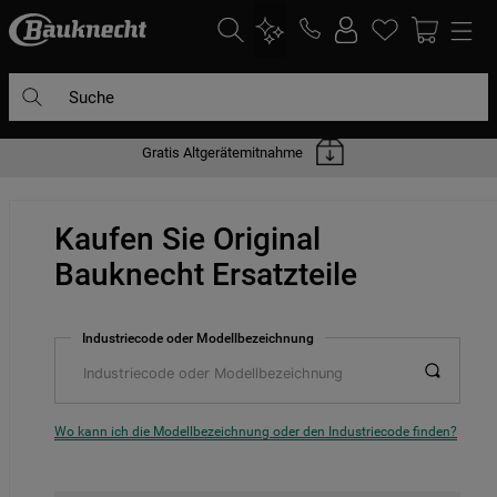
Suche
Gratis Altgerätemitnahme
DIE HÄUFIGSTEN SUCHANFRAGEN
1
.
waschmaschine
Kaufen Sie Original
2
.
geschirrspülern
Bauknecht Ersatzteile
3
.
kühlgefrierkombination
4
.
bko
Industriecode oder Modellbezeichnung
5
.
trockner
6
.
kühlschrank
7
.
gefrierschrank
Wo kann ich die Modellbezeichnung oder den Industriecode finden?
8
.
mikrowelle