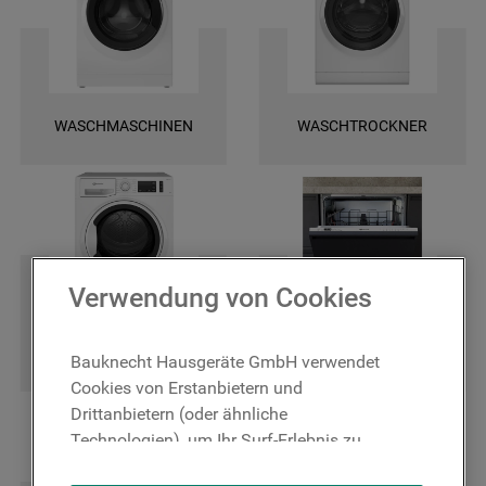
und finden Sie ganz leicht die spezifischen Ersatztele für Ihr Gerät. Wir
bieten Ihnen eine schnelle Lieferung und darüber hinaus 2 Jahre
Garantie auf das bestellte Ersatzteil. Entscheiden Sie sich für Original
Bauknecht Ersatzteile, damit Ihr Gerät wieder zuverlässig funktioniert!
WASCHMASCHINEN
WASCHTROCKNER
Verwendung von Cookies
TROCKNER
GESCHIRRSPÜLER
Bauknecht Hausgeräte GmbH verwendet
Cookies von Erstanbietern und
Drittanbietern (oder ähnliche
Technologien), um Ihr Surf-Erlebnis zu
verbessern (unbedingt erforderliche