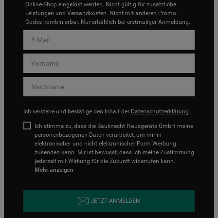
Online-Shop eingelöst werden. Nicht gültig für zusätzliche
Leistungen und Versandkosten. Nicht mit anderen Promo
Codes kombinierbar. Nur erhältlich bei erstmaliger Anmeldung.
Ich verstehe und bestätige den Inhalt der
Datenschutzerklärung
.
Ich stimme zu, dass die Bauknecht Hausgeräte GmbH meine
personenbezogenen Daten verarbeitet, um mir in
elektronischer und nicht elektronischer Form Werbung
zusenden kann. Mir ist bewusst, dass ich meine Zustimmung
jederzeit mit Wirkung für die Zukunft widerrufen kann.
Mehr anzeigen
JETZT ANMELDEN