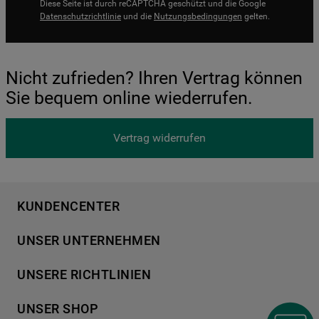
Diese Seite ist durch reCAPTCHA geschützt und die Google
Datenschutzrichtlinie
und die
Nutzungsbedingungen
gelten.
Nicht zufrieden? Ihren Vertrag können
Sie bequem online wiederrufen.
Vertrag widerrufen
KUNDENCENTER
Produktregistrierung
UNSER UNTERNEHMEN
Händlersuche
Über Bauknecht
Häufige Fragen
UNSERE RICHTLINIEN
Für Händler
Kundendienst
Datenschutzerklärung
Karriere
UNSER SHOP
Kontakt
Cookies