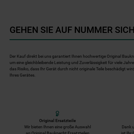
GEHEN SIE AUF NUMMER SICH
Der Kauf direkt bei uns garantiert Ihnen hochwertige Original Baukn
um eine gleichbleibende Leistung und Zuverlässigkeit für viele Jahre
das Risiko, dass Ihr Gerät durch nicht originale Teile beschädigt wir
Ihres Gerätes.
Original Ersatzteile
Wir bieten Ihnen eine große Auswahl
Dank u
an Original Bauknecht Ersatzteilen
ist Ihr