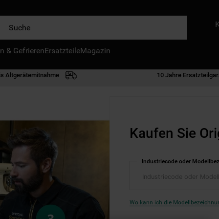
e
n & Gefrieren
IE HÄUFIGSTEN SUCHANFRAGEN
Ersatzteile
Magazin
waschmaschine
is Altgerätemitnahme
10 Jahre Ersatzteilgar
geschirrspülern
kühlgefrierkombination
bko
Kaufen Sie Ori
trockner
kühlschrank
Industriecode oder Modellbe
mikrowelle
toplader
gefriertruhe
Wo kann ich die Modellbezeichnun
0
.
kühl-gefrierkombination freistehend