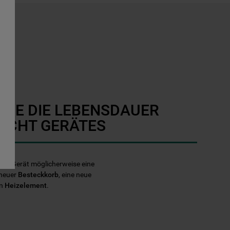
SIE DIE LEBENSDAUER
ECHT GERÄTES
echt Gerät möglicherweise eine
 neuer
Besteckkorb
, eine neue
in
Heizelement
.