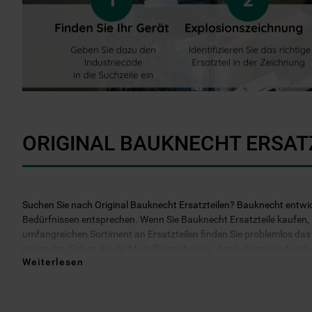
ORIGINAL BAUKNECHT ERSAT
Suchen Sie nach Original Bauknecht Ersatzteilen? Bauknecht entwicke
Bedürfnissen entsprechen. Wenn Sie Bauknecht Ersatzteile kaufen, kö
umfangreichen Sortiment an Ersatzteilen finden Sie problemlos das b
einem Ort. Geben Sie die Modellbezeichnung, den Industriecode oder d
Weiterlesen
darüber hinaus 2 Jahre Garantie auf das bestellte Ersatzteil. Entsche