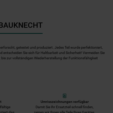
I BAUKNECHT
rforscht, getestet und produziert. Jedes Teil wurde perfektioniert,
nd entscheiden Sie sich für Haltbarkeit und Sicherheit! Vermeiden Sie
it bis zur vollständigen Wiederherstellung der Funktionsfähigkeit
t
Umrisszeichnungen verfügbar
fältige
Damit Sie Ihr Ersatzteil schnell finden,
ntiert das
zeigen wir Ihnen alle Teile Ihres Gerätes.