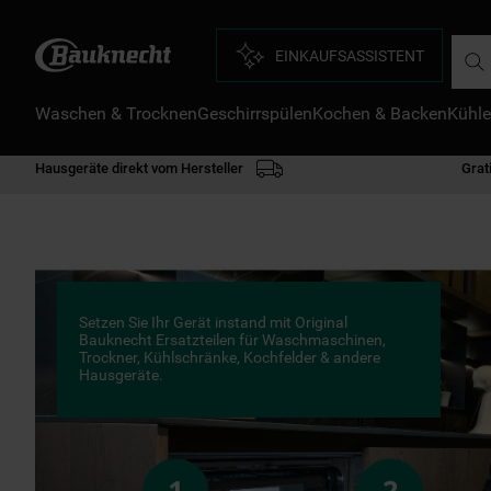
Such
EINKAUFSASSISTENT
Waschen & Trocknen
Geschirrspülen
Kochen & Backen
Kühle
D
1
.
Hausgeräte direkt vom Hersteller
Grat
2
.
3
.
4
.
5
.
Setzen Sie Ihr Gerät instand mit Original
6
.
Bauknecht Ersatzteilen für Waschmaschinen,
Trockner, Kühlschränke, Kochfelder & andere
Hausgeräte.
7
.
8
.
9
.
1