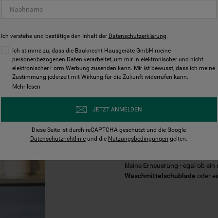
Ich verstehe und bestätige den Inhalt der
Datenschutzerklärung
.
Ich stimme zu, dass die Bauknecht Hausgeräte GmbH meine
personenbezogenen Daten verarbeitet, um mir in elektronischer und nicht
elektronischer Form Werbung zusenden kann. Mir ist bewusst, dass ich meine
Zustimmung jederzeit mit Wirkung für die Zukunft widerrufen kann.
Mehr lesen
VERLÄNGERN 
JETZT ANMELDEN
IHRES BAUKN
Diese Seite ist durch reCAPTCHA geschützt und die Google
Datenschutzrichtlinie
und die
Nutzungsbedingungen
gelten.
Mit der Zeit braucht Ihr Baukn
kleine Erneuerung - egal ob ein
Waschmittelschublade
oder e