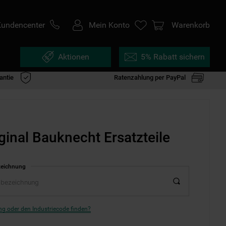
Kundencenter
Mein Konto
Warenkorb
Aktionen
5% Rabatt sichern
antie
Ratenzahlung per PayPal
ginal Bauknecht Ersatzteile
zeichnung
g oder den Industriecode finden?