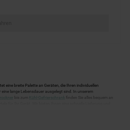
ahren
eine breite Palette an Geräten, die Ihren individuellen
für eine lange Lebensdauer ausgelegt sind. In unserem
rockner
bis zum
Kühl-Gefrierschrank
finden Sie alles bequem an
ele für Ihr Gerät. Wir bieten Ihnen eine schnelle Lieferung und
uverlässig funktioniert!