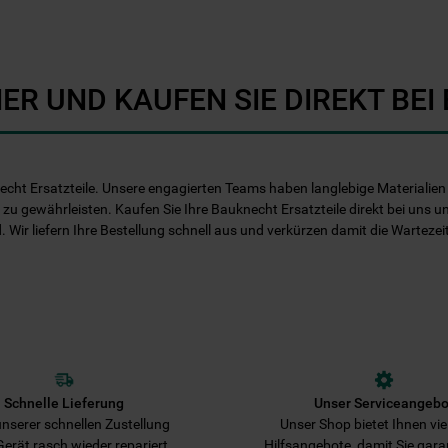
Informationen" . Wenn Sie auf "Nur
erforderliche Cookies" klicken, werden
lediglich unbedingt erforderliche Cookis
gesetzt. Mehr Informationen
ER UND KAUFEN SIE DIREKT BE
https://www.bauknecht.de/seiten/nutzung-
von-cookies
echt Ersatzteile. Unsere engagierten Teams haben langlebige Materialien e
 zu gewährleisten. Kaufen Sie Ihre Bauknecht Ersatzteile direkt bei uns u
d. Wir liefern Ihre Bestellung schnell aus und verkürzen damit die Warteze
Schnelle Lieferung
Unser Serviceangebo
nserer schnellen Zustellung
Unser Shop bietet Ihnen viel
 Gerät rasch wieder repariert.
Hilfsangebote, damit Sie gara