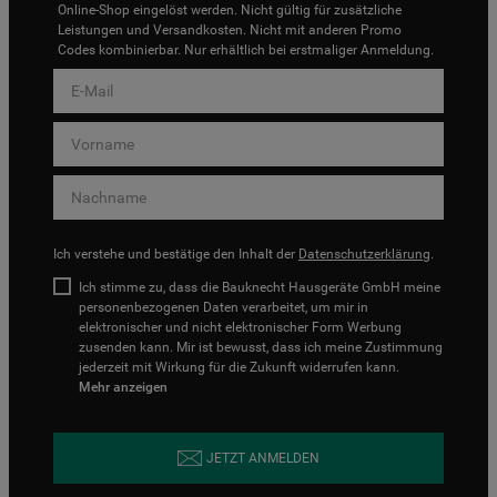
Online-Shop eingelöst werden. Nicht gültig für zusätzliche
Leistungen und Versandkosten. Nicht mit anderen Promo
Codes kombinierbar. Nur erhältlich bei erstmaliger Anmeldung.
Ich verstehe und bestätige den Inhalt der
Datenschutzerklärung
.
Ich stimme zu, dass die Bauknecht Hausgeräte GmbH meine
personenbezogenen Daten verarbeitet, um mir in
elektronischer und nicht elektronischer Form Werbung
zusenden kann. Mir ist bewusst, dass ich meine Zustimmung
jederzeit mit Wirkung für die Zukunft widerrufen kann.
Mehr anzeigen
JETZT ANMELDEN