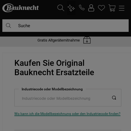
Suche
Gratis Altgerätemitnahme
DIE HÄUFIGSTEN SUCHANFRAGEN
1
.
waschmaschine
Kaufen Sie Original
2
.
geschirrspülern
Bauknecht Ersatzteile
3
.
kühlgefrierkombination
4
.
bko
Industriecode oder Modellbezeichnung
5
.
trockner
6
.
kühlschrank
7
.
gefrierschrank
Wo kann ich die Modellbezeichnung oder den Industriecode finden?
8
.
mikrowelle