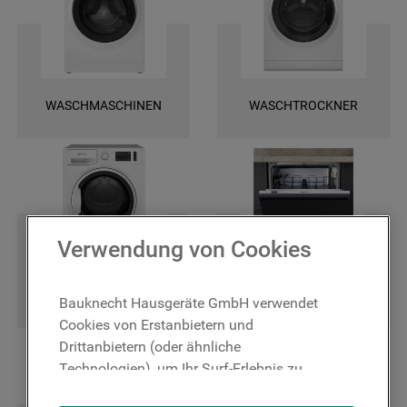
und finden Sie ganz leicht die spezifischen Ersatztele für Ihr Gerät. Wir
bieten Ihnen eine schnelle Lieferung und darüber hinaus 2 Jahre
Garantie auf das bestellte Ersatzteil. Entscheiden Sie sich für Original
Bauknecht Ersatzteile, damit Ihr Gerät wieder zuverlässig funktioniert!
WASCHMASCHINEN
WASCHTROCKNER
Verwendung von Cookies
TROCKNER
GESCHIRRSPÜLER
Bauknecht Hausgeräte GmbH verwendet
Cookies von Erstanbietern und
Drittanbietern (oder ähnliche
Technologien), um Ihr Surf-Erlebnis zu
verbessern (unbedingt erforderliche