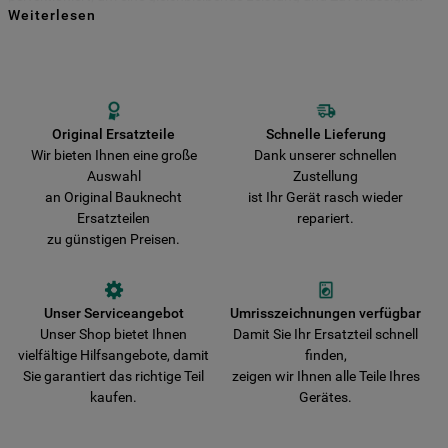
Weiterlesen
für viele Jahre zu gewährleisten. Kaufen Sie Ihre Bauknecht
Indem Sie auf die Schaltfläche "Alle
Ersatzteile direkt bei uns und entscheiden Sie sich für Haltbarkeit und
Sicherheit! Vermeiden Sie das Risiko, dass Ihr Gerät durch nicht
Cookies akzeptieren" klicken, stimmen Sie
originale Teile beschädigt wird. Wir liefern Ihre Bestellung schnell aus
der Verwendung all unserer Cookies und
und verkürzen damit die Wartezeit bis zur vollständigen
der Weitergabe Ihrer Daten an unsere
Wiederherstellung der Funktionsfähigkeit Ihres Gerätes.
Drittanbieter für solche Zwecke zu. Wenn
Original Ersatzteile
Schnelle Lieferung
Wir bieten Ihnen eine große
Dank unserer schnellen
Sie Ihre Präferenzen festlegen möchten,
Auswahl
Zustellung
klicken Sie auf die Schaltfläche "Cookie
an Original Bauknecht
ist Ihr Gerät rasch wieder
Einstellungen". Um unsere Cookie-Richtlinie
Ersatzteilen
repariert.
einzusehen klicken sie auf "Mehr
zu günstigen Preisen.
Informationen" . Wenn Sie auf "Nur
erforderliche Cookies" klicken, werden
lediglich unbedingt erforderliche Cookis
Unser Serviceangebot
Umrisszeichnungen verfügbar
gesetzt. Mehr Informationen
Unser Shop bietet Ihnen
Damit Sie Ihr Ersatzteil schnell
https://www.bauknecht.de/seiten/nutzung-
vielfältige Hilfsangebote, damit
finden,
von-cookies
Sie garantiert das richtige Teil
zeigen wir Ihnen alle Teile Ihres
kaufen.
Gerätes.