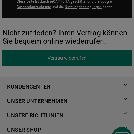
Diese Seite ist durch reCAPTCHA geschützt und die Google
Datenschutzrichtlinie
und die
Nutzungsbedingungen
gelten.
Nicht zufrieden? Ihren Vertrag können
Sie bequem online wiederrufen.
Vertrag widerrufen
KUNDENCENTER
Produktregistrierung
UNSER UNTERNEHMEN
Händlersuche
Über Bauknecht
Häufige Fragen
UNSERE RICHTLINIEN
Für Händler
Kundendienst
Datenschutzerklärung
Karriere
UNSER SHOP
Kontakt
Cookies