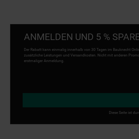
ANMELDEN UND 5 % SPAR
Der Rabatt kann einmalig innerhalb von 30 Tagen im Bauknecht Onlin
zusätzliche Leistungen und Versandkosten. Nicht mit anderen Promo 
erstmaliger Anmeldung.
Diese Seite ist d