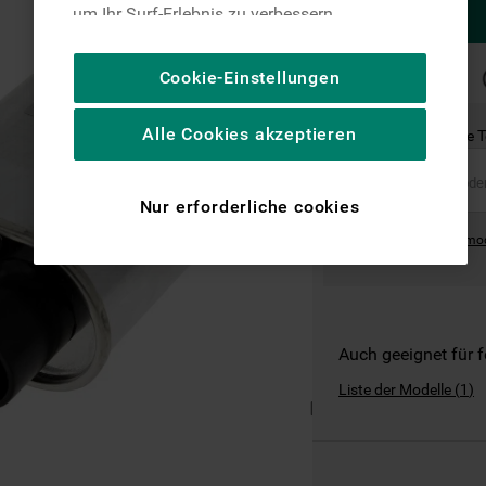
um Ihr Surf-Erlebnis zu verbessern
(unbedingt erforderliche Cookies), um unser
Publikum zu messen (Leistungs-Cookies),
SCHNELLE
Cookie-Einstellungen
LIEFERUNG
um die redaktionellen Inhalte der Website
basierend auf Ihrer Nutzung der Website zu
Alle Cookies akzeptieren
Ist dies das richtige 
personalisieren, die Funktionalität der
Website zu verbessern und Ihnen
spezifische Funktionen anzubieten
Nur erforderliche cookies
(Funktionelle-Cookies) und für
Where can I find the mo
personalisierte und nicht personalisierte
Werbung basierend auf Ihren
Gewohnheiten, Interaktionen mit unseren
Websites, Werbeanzeigen und Interessen
(einschließlich über Drittanbieter und auf
Auch geeignet für 
anderen Websites oder sozialen
Liste der Modelle
(
1
)
Plattformen, beispielsweise Google LLC –
weitere Informationen zu den
Datenschutzbestimmungen von Google
finden Sie hier: