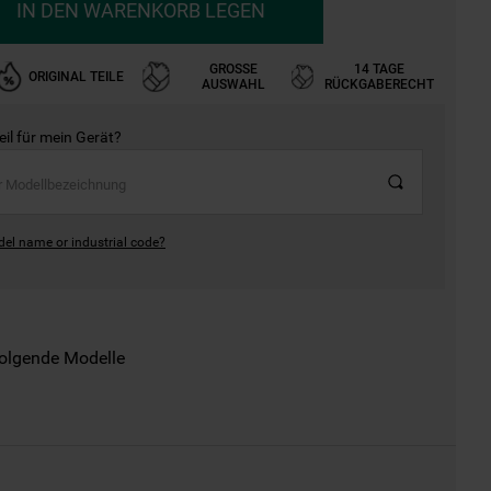
IN DEN WARENKORB LEGEN
GROSSE A
14 TAGE
ORIGINAL TEILE
USWAHL
RÜCKGABERECHT
Teil für mein Gerät?
del name or industrial code?
folgende Modelle