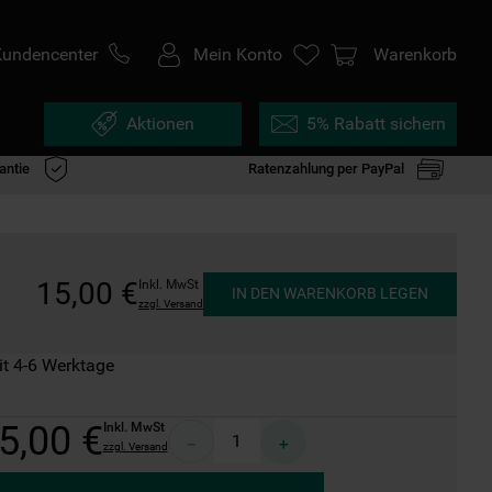
Kundencenter
Mein Konto
Warenkorb
Aktionen
5% Rabatt sichern
antie
Ratenzahlung per PayPal
15
,
00
€
Inkl. MwSt
IN DEN WARENKORB LEGEN
zzgl. Versand
it 4-6 Werktage
5
,
00
€
Inkl. MwSt
－
＋
zzgl. Versand