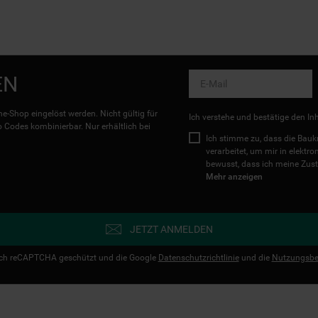
EN
e-Shop eingelöst werden. Nicht gültig für
Ich verstehe und bestätige den In
Codes kombinierbar. Nur erhältlich bei
Ich stimme zu, dass die Ba
verarbeitet, um mir in elektr
bewusst, dass ich meine Zust
Mehr anzeigen
JETZT ANMELDEN
urch reCAPTCHA geschützt und die Google
Datenschutzrichtlinie
und die
Nutzungsbe