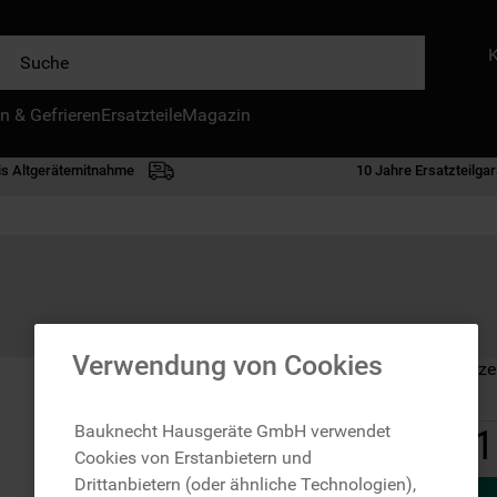
e
n & Gefrieren
IE HÄUFIGSTEN SUCHANFRAGEN
Ersatzteile
Magazin
waschmaschine
is Altgerätemitnahme
10 Jahre Ersatzteilgar
geschirrspülern
kühlgefrierkombination
bko
trockner
kühlschrank
Verwendung von Cookies
Auf Lager: Lieferze
gefrierschrank
mikrowelle
Bauknecht Hausgeräte GmbH verwendet
1
Cookies von Erstanbietern und
toplader
Drittanbietern (oder ähnliche Technologien),
0
.
kühl-gefrierkombination freistehend