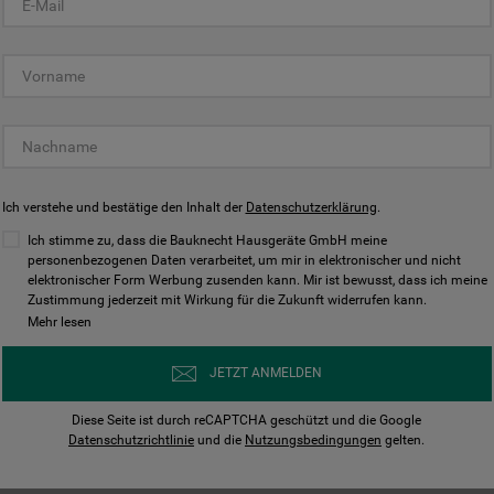
KUNDENCENTER
Ich verstehe und bestätige den Inhalt der
Datenschutzerklärung
.
Ich stimme zu, dass die Bauknecht Hausgeräte GmbH meine
personenbezogenen Daten verarbeitet, um mir in elektronischer und nicht
elektronischer Form Werbung zusenden kann. Mir ist bewusst, dass ich meine
Bedienungsanleitungen
Kontakt
Zustimmung jederzeit mit Wirkung für die Zukunft widerrufen kann.
ungen finden und herunterladen
Wir sind Mo - Sa für Sie d
Mehr lesen
Herunterladen
Jetzt anrufen
JETZT ANMELDEN
Diese Seite ist durch reCAPTCHA geschützt und die Google
Datenschutzrichtlinie
und die
Nutzungsbedingungen
gelten.