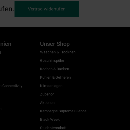
ufen.
Vertrag widerrufen
inien
Unser Shop
g
Waschen & Trocknen
Geschirrspüler
Kochen & Backen
Kühlen & Gefrieren
 Connectivity
Klimaanlagen
Zubehör
Aktionen
n
Kampagne Supreme Silence
Black Week
Studentenrabatt