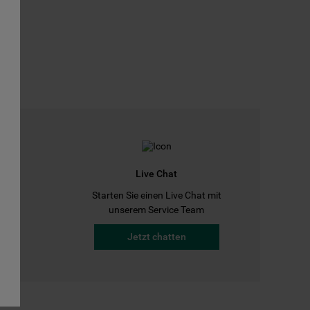
Live Chat
Starten Sie einen Live Chat mit
a
unserem Service Team
Jetzt chatten