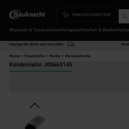
Such
EINKAUFSASSISTENT
Waschen & Trocknen
Geschirrspülen
Kochen & Backen
Kühle
D
1
.
Hausgeräte direkt vom Hersteller
Grat
2
.
Home
Ersatzteile
Herde
Heizelemente
3
.
Kondensator J00663145
4
.
5
.
6
.
7
.
8
.
9
.
1