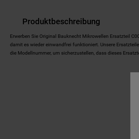
Produktbeschreibung
Erwerben Sie Original Bauknecht Mikrowellen Ersatzteil C00
damit es wieder einwandfrei funktioniert. Unsere Ersatzteil
die Modellnummer, um sicherzustellen, dass dieses Ersatzteil