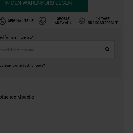
IN DEN WARENKORB LEGEN
GROSSE A
14 TAGE
ORIGINAL TEILE
USWAHL
RÜCKGABERECHT
Teil für mein Gerät?
del name or industrial code?
folgende Modelle