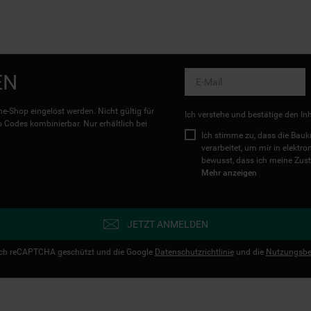
EN
e-Shop eingelöst werden. Nicht gültig für
Ich verstehe und bestätige den In
Codes kombinierbar. Nur erhältlich bei
Ich stimme zu, dass die Ba
verarbeitet, um mir in elektr
bewusst, dass ich meine Zust
Mehr anzeigen
JETZT ANMELDEN
urch reCAPTCHA geschützt und die Google
Datenschutzrichtlinie
und die
Nutzungsbe