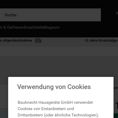
e
n & Gefrieren
IE HÄUFIGSTEN SUCHANFRAGEN
Ersatzteile
Magazin
waschmaschine
is Altgerätemitnahme
10 Jahre Ersatzteilgar
geschirrspülern
kühlgefrierkombination
bko
trockner
kühlschrank
Verwendung von Cookies
Auf Lager: Lieferze
gefrierschrank
mikrowelle
Bauknecht Hausgeräte GmbH verwendet
Cookies von Erstanbietern und
toplader
Drittanbietern (oder ähnliche Technologien),
0
.
gefriertruhe