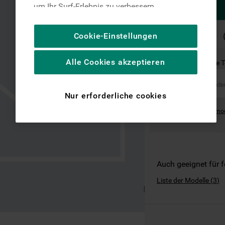
um Ihr Surf-Erlebnis zu verbessern
(unbedingt erforderliche Cookies), um unser
Publikum zu messen (Leistungs-Cookies),
SCHNELLE
Cookie-Einstellungen
LIEFERUNG
um die redaktionellen Inhalte der Website
basierend auf Ihrer Nutzung der Website zu
Alle Cookies akzeptieren
Ist dies das richtige 
personalisieren, die Funktionalität der
Website zu verbessern und Ihnen
spezifische Funktionen anzubieten
Nur erforderliche cookies
(Funktionelle-Cookies) und für
Where can I find the mo
personalisierte und nicht personalisierte
Werbung basierend auf Ihren
Gewohnheiten, Interaktionen mit unseren
Websites, Werbeanzeigen und Interessen
(einschließlich über Drittanbieter und auf
Auch geeignet für 
anderen Websites oder sozialen
Liste der Modelle
(
3
)
Plattformen, beispielsweise Google LLC –
weitere Informationen zu den
Datenschutzbestimmungen von Google
finden Sie hier: