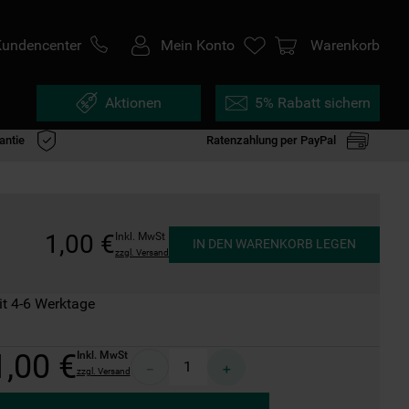
Kundencenter
Mein Konto
Warenkorb
Aktionen
5% Rabatt sichern
antie
Ratenzahlung per PayPal
1
,
00
€
Inkl. MwSt
IN DEN WARENKORB LEGEN
zzgl. Versand
it 4-6 Werktage
1
,
00
€
Inkl. MwSt
－
＋
zzgl. Versand