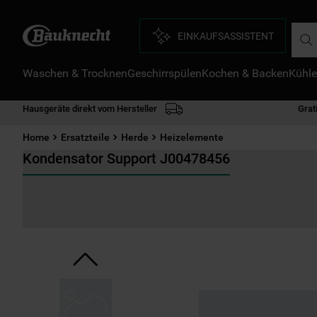
Such
EINKAUFSASSISTENT
Waschen & Trocknen
Geschirrspülen
Kochen & Backen
Kühle
D
1
.
Hausgeräte direkt vom Hersteller
Grat
2
.
Home
Ersatzteile
Herde
Heizelemente
3
.
Kondensator Support J00478456
4
.
5
.
6
.
7
.
8
.
9
.
1