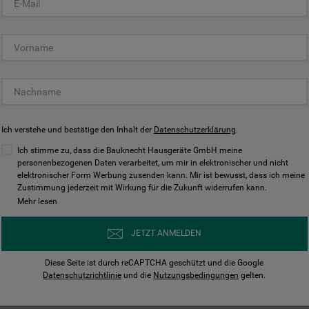
KUNDENCENTER
Ich verstehe und bestätige den Inhalt der
Datenschutzerklärung
.
Ich stimme zu, dass die Bauknecht Hausgeräte GmbH meine
personenbezogenen Daten verarbeitet, um mir in elektronischer und nicht
elektronischer Form Werbung zusenden kann. Mir ist bewusst, dass ich meine
Bedienungsanleitungen
Kontakt
Zustimmung jederzeit mit Wirkung für die Zukunft widerrufen kann.
ungen finden und herunterladen
Wir sind Mo - Sa für Sie d
Mehr lesen
Herunterladen
Jetzt anrufen
JETZT ANMELDEN
Diese Seite ist durch reCAPTCHA geschützt und die Google
Datenschutzrichtlinie
und die
Nutzungsbedingungen
gelten.