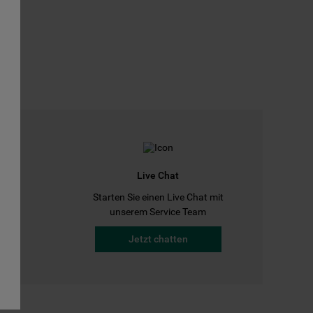
Live Chat
Starten Sie einen Live Chat mit
a
unserem Service Team
Jetzt chatten