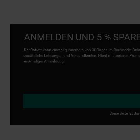
ANMELDEN UND 5 % SPAR
Der Rabatt kann einmalig innerhalb von 30 Tagen im Bauknecht Onlin
zusätzliche Leistungen und Versandkosten. Nicht mit anderen Promo 
erstmaliger Anmeldung.
Diese Seite ist d