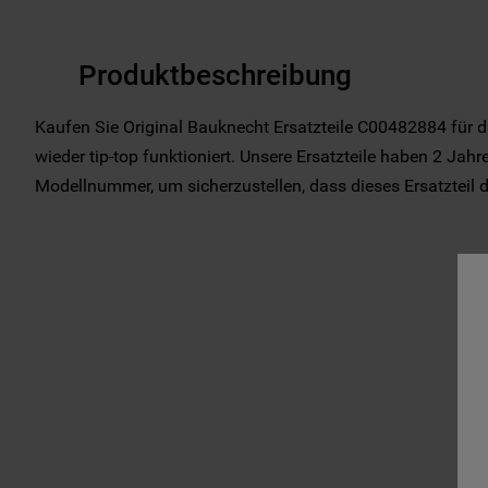
Produktbeschreibung
Kaufen Sie Original Bauknecht Ersatzteile C00482884 für d
wieder tip-top funktioniert. Unsere Ersatzteile haben 2 Jahre
Modellnummer, um sicherzustellen, dass dieses Ersatzteil das