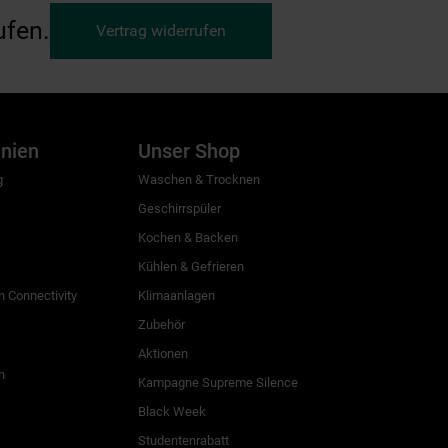
ufen.
Vertrag widerrufen
inien
Unser Shop
g
Waschen & Trocknen
Geschirrspüler
Kochen & Backen
Kühlen & Gefrieren
 Connectivity
Klimaanlagen
Zubehör
Aktionen
n
Kampagne Supreme Silence
Black Week
Studentenrabatt