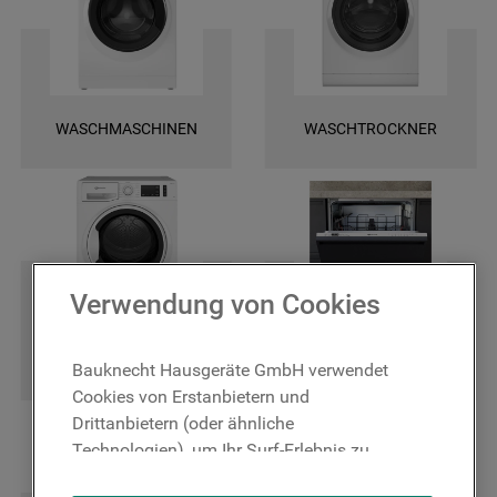
und finden Sie ganz leicht die spezifischen Ersatztele für Ihr Gerät. Wir
bieten Ihnen eine schnelle Lieferung und darüber hinaus 2 Jahre
Garantie auf das bestellte Ersatzteil. Entscheiden Sie sich für Original
Bauknecht Ersatzteile, damit Ihr Gerät wieder zuverlässig funktioniert!
WASCHMASCHINEN
WASCHTROCKNER
Verwendung von Cookies
TROCKNER
GESCHIRRSPÜLER
Bauknecht Hausgeräte GmbH verwendet
Cookies von Erstanbietern und
Drittanbietern (oder ähnliche
Technologien), um Ihr Surf-Erlebnis zu
verbessern (unbedingt erforderliche