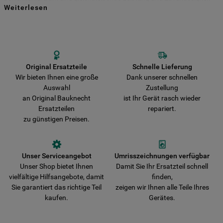
Weiterlesen
für viele Jahre zu gewährleisten. Kaufen Sie Ihre Bauknecht
Indem Sie auf die Schaltfläche "Alle
Ersatzteile direkt bei uns und entscheiden Sie sich für Haltbarkeit und
Sicherheit! Vermeiden Sie das Risiko, dass Ihr Gerät durch nicht
Cookies akzeptieren" klicken, stimmen Sie
originale Teile beschädigt wird. Wir liefern Ihre Bestellung schnell aus
der Verwendung all unserer Cookies und
und verkürzen damit die Wartezeit bis zur vollständigen
der Weitergabe Ihrer Daten an unsere
Wiederherstellung der Funktionsfähigkeit Ihres Gerätes.
Drittanbieter für solche Zwecke zu. Wenn
Original Ersatzteile
Schnelle Lieferung
Wir bieten Ihnen eine große
Dank unserer schnellen
Sie Ihre Präferenzen festlegen möchten,
Auswahl
Zustellung
klicken Sie auf die Schaltfläche "Cookie
an Original Bauknecht
ist Ihr Gerät rasch wieder
Einstellungen". Um unsere Cookie-Richtlinie
Ersatzteilen
repariert.
einzusehen klicken sie auf "Mehr
zu günstigen Preisen.
Informationen" . Wenn Sie auf "Nur
erforderliche Cookies" klicken, werden
lediglich unbedingt erforderliche Cookis
Unser Serviceangebot
Umrisszeichnungen verfügbar
gesetzt. Mehr Informationen
Unser Shop bietet Ihnen
Damit Sie Ihr Ersatzteil schnell
https://www.bauknecht.de/seiten/nutzung-
vielfältige Hilfsangebote, damit
finden,
von-cookies
Sie garantiert das richtige Teil
zeigen wir Ihnen alle Teile Ihres
kaufen.
Gerätes.