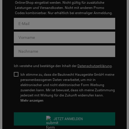
Online-Shop eingelöst werden. Nicht gültig für zusätzliche
Leistungen und Versandkosten. Nicht mit anderen Promo
Codes kombinierbar. Nur erhältlich bei erstmaliger Anmeldung.
Ich verstehe und bestätige den Inhalt der
Datenschutzerklärung
.
Ich stimme zu, dass die Bauknecht Hausgeräte GmbH meine
personenbezogenen Daten verarbeitet, um mir in
elektronischer und nicht elektronischer Form Werbung
zusenden kann. Mir ist bewusst, dass ich meine Zustimmung
jederzeit mit Wirkung für die Zukunft widerrufen kann.
Mehr anzeigen
JETZT ANMELDEN