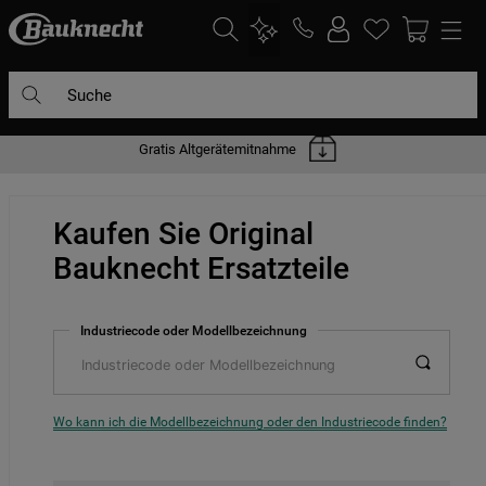
Suche
Gratis Altgerätemitnahme
DIE HÄUFIGSTEN SUCHANFRAGEN
1
.
waschmaschine
Kaufen Sie Original
2
.
geschirrspülern
Bauknecht Ersatzteile
3
.
kühlgefrierkombination
4
.
bko
Industriecode oder Modellbezeichnung
5
.
trockner
6
.
kühlschrank
7
.
gefrierschrank
Wo kann ich die Modellbezeichnung oder den Industriecode finden?
8
.
mikrowelle