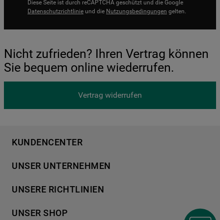
Diese Seite ist durch reCAPTCHA geschützt und die Google
Datenschutzrichtlinie
und die
Nutzungsbedingungen
gelten.
Nicht zufrieden? Ihren Vertrag können
Sie bequem online wiederrufen.
Vertrag widerrufen
KUNDENCENTER
Produktregistrierung
UNSER UNTERNEHMEN
Händlersuche
Über Bauknecht
Häufige Fragen
UNSERE RICHTLINIEN
Für Händler
Kundendienst
Datenschutzerklärung
Karriere
UNSER SHOP
Kontakt
Cookies