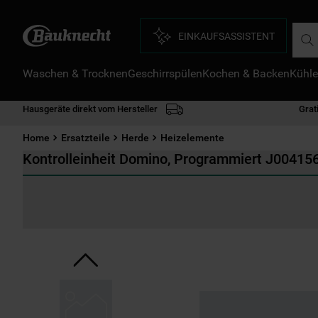
Such
EINKAUFSASSISTENT
Waschen & Trocknen
Geschirrspülen
Kochen & Backen
Kühle
D
1
.
Hausgeräte direkt vom Hersteller
Grat
2
.
Home
Ersatzteile
Herde
Heizelemente
3
.
Kontrolleinheit Domino, Programmiert J00415
4
.
5
.
6
.
7
.
8
.
9
.
1