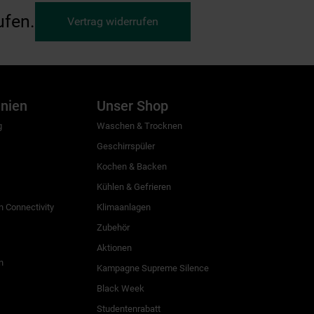
ufen.
Vertrag widerrufen
inien
Unser Shop
g
Waschen & Trocknen
Geschirrspüler
Kochen & Backen
Kühlen & Gefrieren
 Connectivity
Klimaanlagen
Zubehör
Aktionen
n
Kampagne Supreme Silence
Black Week
Studentenrabatt