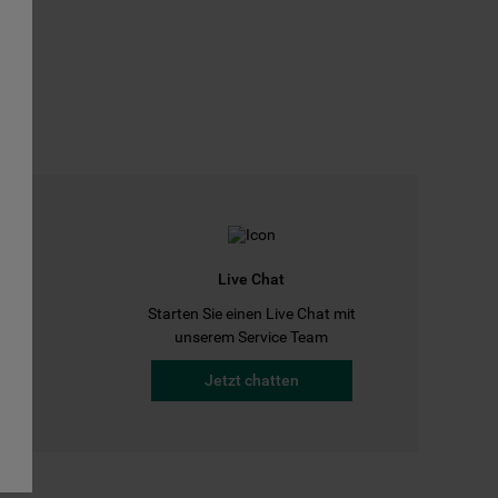
Live Chat
Starten Sie einen Live Chat mit
a
unserem Service Team
Jetzt chatten