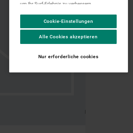
um Ihr Surf-Erlebnis zu verbessern
(unbedingt erforderliche Cookies), um unser
Publikum zu messen (Leistungs-Cookies),
Cookie-Einstellungen
um die redaktionellen Inhalte der Website
basierend auf Ihrer Nutzung der Website zu
Alle Cookies akzeptieren
personalisieren, die Funktionalität der
Website zu verbessern und Ihnen
spezifische Funktionen anzubieten
Nur erforderliche cookies
(Funktionelle-Cookies) und für
personalisierte und nicht personalisierte
Werbung basierend auf Ihren
Gewohnheiten, Interaktionen mit unseren
Websites, Werbeanzeigen und Interessen
(einschließlich über Drittanbieter und auf
anderen Websites oder sozialen
Plattformen, beispielsweise Google LLC –
weitere Informationen zu den
Datenschutzbestimmungen von Google
finden Sie hier: