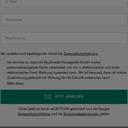
KUNDENCENTER
Ich verstehe und bestätige den Inhalt der
Datenschutzerklärung
.
Ich stimme zu, dass die Bauknecht Hausgeräte GmbH meine
personenbezogenen Daten verarbeitet, um mir in elektronischer und nicht
elektronischer Form Werbung zusenden kann. Mir ist bewusst, dass ich meine
Bedienungsanleitungen
Kontakt
Zustimmung jederzeit mit Wirkung für die Zukunft widerrufen kann.
ungen finden und herunterladen
Wir sind Mo - Sa für Sie d
Mehr lesen
Herunterladen
Jetzt anrufen
JETZT ANMELDEN
Diese Seite ist durch reCAPTCHA geschützt und die Google
Datenschutzrichtlinie
und die
Nutzungsbedingungen
gelten.