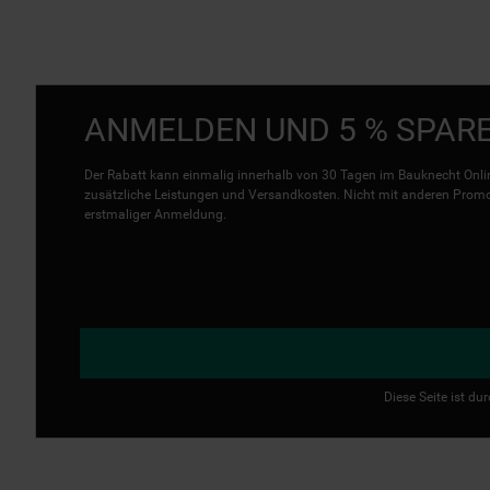
ANMELDEN UND 5 % SPAR
Der Rabatt kann einmalig innerhalb von 30 Tagen im Bauknecht Onlin
zusätzliche Leistungen und Versandkosten. Nicht mit anderen Promo 
erstmaliger Anmeldung.
Diese Seite ist d