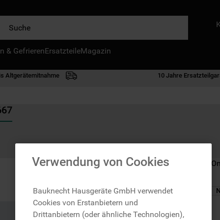
e
n & Gefrieren
IE HÄUFIGSTEN SUCHANFRAGEN
Ersatzteile
Magazin
waschmaschine
is Altgerätemitnahme
10 Jahre Ersatzteilgar
geschirrspülern
kühlgefrierkombination
667
bko
trockner
kühlschrank
Verwendung von Cookies
Nicht im Bauknecht On
gefrierschrank
mikrowelle
Bauknecht Hausgeräte GmbH verwendet
N
Cookies von Erstanbietern und
toplader
zzgl. Versand
Drittanbietern (oder ähnliche Technologien),
0
.
gefriertruhe