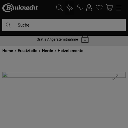
Suche
Gratis Altgerätemitnahme
DIE HÄUFIGSTEN SUCHANFRAGEN
Home
1
Ersatzteile
.
waschmaschine
Herde
Heizelemente
2
.
geschirrspülern
3
.
kühlgefrierkombination
4
.
bko
5
.
trockner
6
.
kühlschrank
7
.
gefrierschrank
8
.
mikrowelle