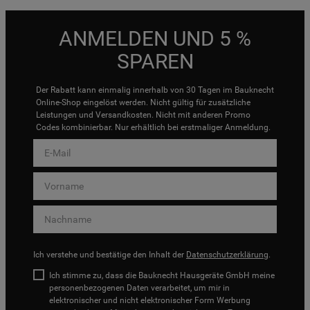
ANMELDEN UND 5 %
SPAREN
Der Rabatt kann einmalig innerhalb von 30 Tagen im Bauknecht
Online-Shop eingelöst werden. Nicht gültig für zusätzliche
Leistungen und Versandkosten. Nicht mit anderen Promo
Codes kombinierbar. Nur erhältlich bei erstmaliger Anmeldung.
Ich verstehe und bestätige den Inhalt der
Datenschutzerklärung
.
Ich stimme zu, dass die Bauknecht Hausgeräte GmbH meine
personenbezogenen Daten verarbeitet, um mir in
elektronischer und nicht elektronischer Form Werbung