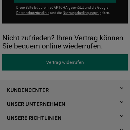
Diese Seite ist durch reCAPTCHA geschützt und die Google
Datenschutzrichtlinie
und die
Nutzungsbedingungen
gelten.
Nicht zufrieden? Ihren Vertrag können
Sie bequem online wiederrufen.
Vertrag widerrufen
KUNDENCENTER
Produktregistrierung
UNSER UNTERNEHMEN
Händlersuche
Über Bauknecht
Häufige Fragen
UNSERE RICHTLINIEN
Für Händler
Kundendienst
Datenschutzerklärung
Karriere