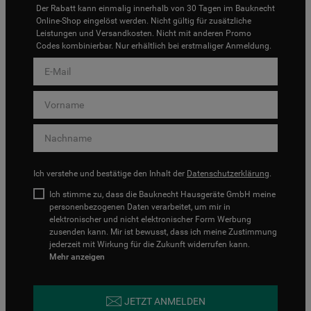
Der Rabatt kann einmalig innerhalb von 30 Tagen im Bauknecht
Online-Shop eingelöst werden. Nicht gültig für zusätzliche
Leistungen und Versandkosten. Nicht mit anderen Promo
Codes kombinierbar. Nur erhältlich bei erstmaliger Anmeldung.
Ich verstehe und bestätige den Inhalt der
Datenschutzerklärung
.
Ich stimme zu, dass die Bauknecht Hausgeräte GmbH meine
personenbezogenen Daten verarbeitet, um mir in
elektronischer und nicht elektronischer Form Werbung
zusenden kann. Mir ist bewusst, dass ich meine Zustimmung
jederzeit mit Wirkung für die Zukunft widerrufen kann.
Mehr anzeigen
JETZT ANMELDEN