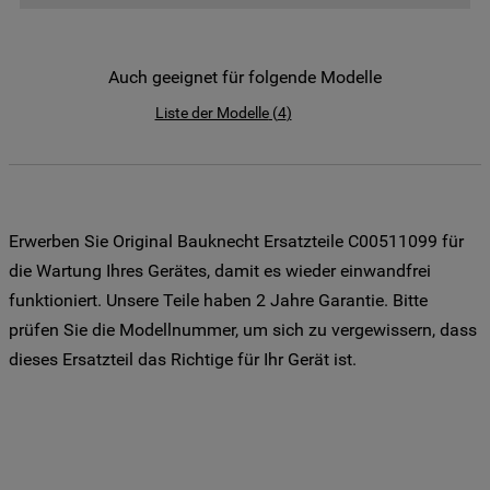
der Weitergabe Ihrer Daten an unsere
Drittanbieter für solche Zwecke zu. Wenn
Sie Ihre Präferenzen festlegen möchten,
Auch geeignet für folgende Modelle
klicken Sie auf die Schaltfläche "Cookie
Liste der Modelle
(
4
)
Einstellungen". Um unsere Cookie-Richtlinie
einzusehen klicken sie auf "Mehr
Informationen" . Wenn Sie auf "Nur
erforderliche Cookies" klicken, werden
lediglich unbedingt erforderliche Cookis
Erwerben Sie Original Bauknecht Ersatzteile C00511099 für
gesetzt. Mehr Informationen
die Wartung Ihres Gerätes, damit es wieder einwandfrei
https://www.bauknecht.de/seiten/nutzung-
funktioniert. Unsere Teile haben 2 Jahre Garantie. Bitte
von-cookies
prüfen Sie die Modellnummer, um sich zu vergewissern, dass
dieses Ersatzteil das Richtige für Ihr Gerät ist.