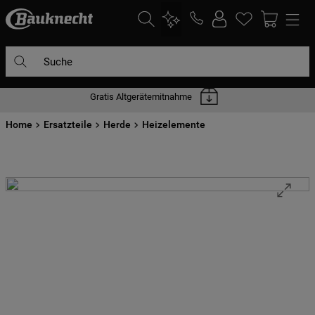
Suche
Gratis Altgerätemitnahme
DIE HÄUFIGSTEN SUCHANFRAGEN
Home
1
Ersatzteile
.
waschmaschine
Herde
Heizelemente
2
.
geschirrspülern
3
.
kühlgefrierkombination
4
.
bko
5
.
trockner
6
.
kühlschrank
7
.
gefrierschrank
8
.
mikrowelle