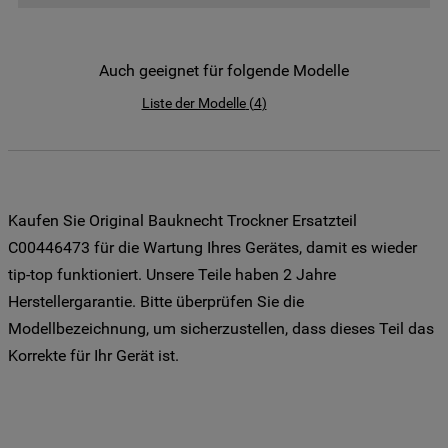
der Weitergabe Ihrer Daten an unsere
Drittanbieter für solche Zwecke zu. Wenn
Sie Ihre Präferenzen festlegen möchten,
Auch geeignet für folgende Modelle
klicken Sie auf die Schaltfläche "Cookie
Liste der Modelle
(
4
)
Einstellungen". Um unsere Cookie-Richtlinie
einzusehen klicken sie auf "Mehr
Informationen" . Wenn Sie auf "Nur
erforderliche Cookies" klicken, werden
lediglich unbedingt erforderliche Cookis
Kaufen Sie Original Bauknecht Trockner Ersatzteil
gesetzt. Mehr Informationen
C00446473 für die Wartung Ihres Gerätes, damit es wieder
https://www.bauknecht.de/seiten/nutzung-
tip-top funktioniert. Unsere Teile haben 2 Jahre
von-cookies
Herstellergarantie. Bitte überprüfen Sie die
Modellbezeichnung, um sicherzustellen, dass dieses Teil das
Korrekte für Ihr Gerät ist.