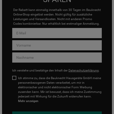
Der Rabatt kann einmalig innerhalb von 30 Tagen im Bauknecht
Online-Shop eingelöst werden. Nicht gültig für zusätzliche
Leistungen und Versandkosten. Nicht mit anderen Promo
Codes kombinierbar. Nur erhältlich bei erstmaliger Anmeldung.
Ich verstehe und bestätige den Inhalt der
Datenschutzerklärung
.
Ich stimme zu, dass die Bauknecht Hausgeräte GmbH meine
personenbezogenen Daten verarbeitet, um mir in
elektronischer und nicht elektronischer Form Werbung
zusenden kann. Mir ist bewusst, dass ich meine Zustimmung
jederzeit mit Wirkung für die Zukunft widerrufen kann.
Mehr anzeigen