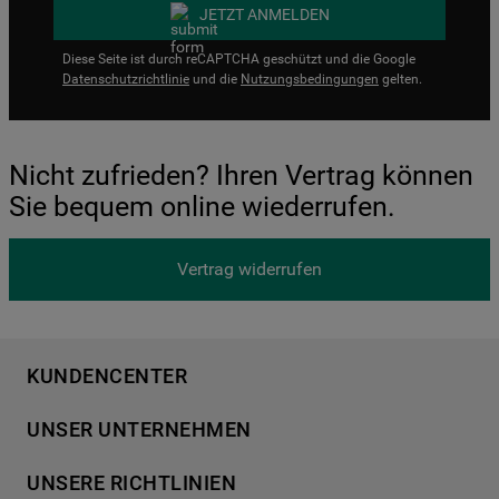
JETZT ANMELDEN
Diese Seite ist durch reCAPTCHA geschützt und die Google
Datenschutzrichtlinie
und die
Nutzungsbedingungen
gelten.
Nicht zufrieden? Ihren Vertrag können
Sie bequem online wiederrufen.
Vertrag widerrufen
KUNDENCENTER
Produktregistrierung
UNSER UNTERNEHMEN
Händlersuche
Über Bauknecht
Häufige Fragen
UNSERE RICHTLINIEN
Für Händler