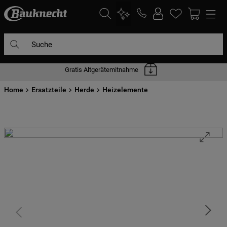
Suche
Gratis Altgerätemitnahme
DIE HÄUFIGSTEN SUCHANFRAGEN
Home
1
Ersatzteile
.
waschmaschine
Herde
Heizelemente
2
.
geschirrspülern
3
.
kühlgefrierkombination
4
.
bko
5
.
trockner
6
.
kühlschrank
7
.
gefrierschrank
8
.
mikrowelle